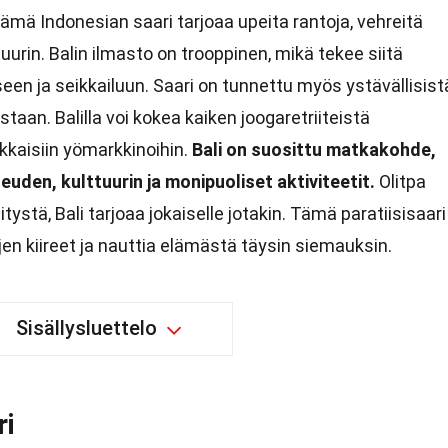
ämä Indonesian saari tarjoaa upeita rantoja, vehreitä
ttuurin. Balin ilmasto on trooppinen, mikä tekee siitä
een ja seikkailuun. Saari on tunnettu myös ystävällisist
staan. Balilla voi kokea kaiken joogaretriiteistä
kkaisiin yömarkkinoihin.
Bali on suosittu matkakohde,
den, kulttuurin ja monipuoliset aktiviteetit.
Olitpa
tystä, Bali tarjoaa jokaiselle jotakin. Tämä paratiisisaari
jen kiireet ja nauttia elämästä täysin siemauksin.
Sisällysluettelo
ri