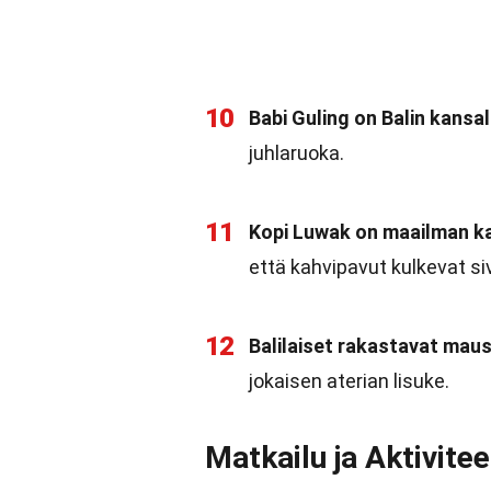
10
Babi Guling on Balin kansal
juhlaruoka.
11
Kopi Luwak on maailman kal
että kahvipavut kulkevat si
12
Balilaiset rakastavat maus
jokaisen aterian lisuke.
Matkailu ja Aktivitee