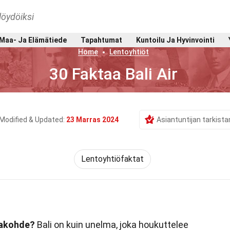
löydöiksi
Maa- Ja Elämätiede
Tapahtumat
Kuntoilu Ja Hyvinvointi
Home
Lentoyhtiöt
30 Faktaa Bali Air
Modified & Updated:
23 Marras 2024
Asiantuntijan tarkist
Lentoyhtiöfaktat
tkakohde?
Bali on kuin unelma, joka houkuttelee