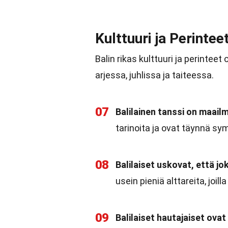
Kulttuuri ja Perintee
Balin rikas kulttuuri ja perinte
arjessa, juhlissa ja taiteessa.
07
Balilainen tanssi on maail
tarinoita ja ovat täynnä sym
08
Balilaiset uskovat, että jo
usein pieniä alttareita, joil
09
Balilaiset hautajaiset ovat 