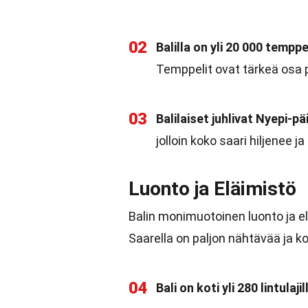
02
Balilla on yli 20 000 temppe
Temppelit ovat tärkeä osa pa
03
Balilaiset juhlivat Nyepi-pä
jolloin koko saari hiljenee ja
Luonto ja Eläimistö
Balin monimuotoinen luonto ja e
Saarella on paljon nähtävää ja k
04
Bali on koti yli 280 lintulajil