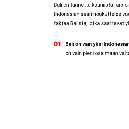
Bali on tunnettu kauniista ranno
Indonesian saari houkuttelee vuo
faktaa Balista, jotka saattavat yl
01
Bali on vain yksi Indonesia
on vain pieni osa maan valt