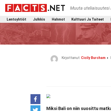
Muuta uteliaisuutesi 
Lentoyhtiöt
Julkkis
Hahmot
Kulttuuri Ja Taiteet
Kirjoittanut:
Cicily Burcham
Miksi Bali on niin suosittu ma