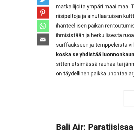
matkailijoita ympäri maailmaa. T
riisipeltoja ja ainutlaatuisen kul
ihanteellisen paikan rentoutumis
ihmisistään ja herkullisesta ruoa
surffaukseen ja temppeleistä vil
koska se yhdistää luonnonkauneu
sitten etsimässä rauhaa tai jänni
on täydellinen paikka unohtaa ar
Bali Air: Paratiisisaa