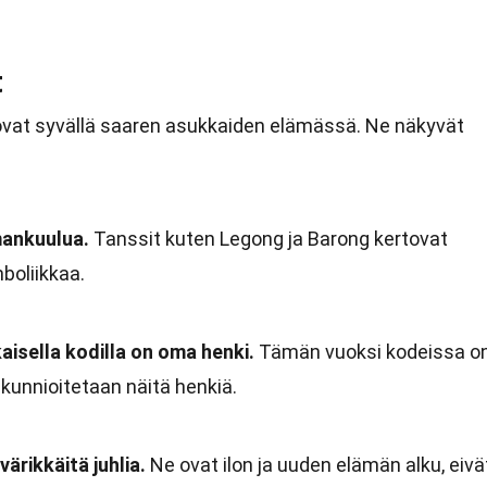
t
et ovat syvällä saaren asukkaiden elämässä. Ne näkyvät
mankuulua.
Tanssit kuten Legong ja Barong kertovat
boliikkaa.
kaisella kodilla on oma henki.
Tämän vuoksi kodeissa o
la kunnioitetaan näitä henkiä.
värikkäitä juhlia.
Ne ovat ilon ja uuden elämän alku, eivä