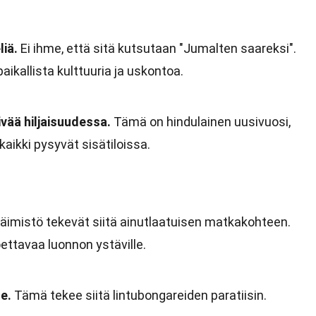
liä.
Ei ihme, että sitä kutsutaan "Jumalten saareksi".
ikallista kulttuuria ja uskontoa.
ivää hiljaisuudessa.
Tämä on hindulainen uusivuosi,
 kaikki pysyvät sisätiloissa.
läimistö tekevät siitä ainutlaatuisen matkakohteen.
oettavaa luonnon ystäville.
le.
Tämä tekee siitä lintubongareiden paratiisin.