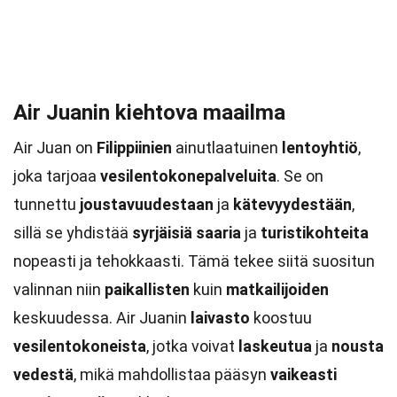
Air Juanin kiehtova maailma
Air Juan on
Filippiinien
ainutlaatuinen
lentoyhtiö
,
joka tarjoaa
vesilentokonepalveluita
. Se on
tunnettu
joustavuudestaan
ja
kätevyydestään
,
sillä se yhdistää
syrjäisiä saaria
ja
turistikohteita
nopeasti ja tehokkaasti. Tämä tekee siitä suositun
valinnan niin
paikallisten
kuin
matkailijoiden
keskuudessa. Air Juanin
laivasto
koostuu
vesilentokoneista
, jotka voivat
laskeutua
ja
nousta
vedestä
, mikä mahdollistaa pääsyn
vaikeasti