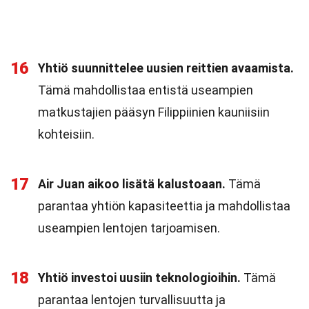
16
Yhtiö suunnittelee uusien reittien avaamista.
Tämä mahdollistaa entistä useampien
matkustajien pääsyn Filippiinien kauniisiin
kohteisiin.
17
Air Juan aikoo lisätä kalustoaan.
Tämä
parantaa yhtiön kapasiteettia ja mahdollistaa
useampien lentojen tarjoamisen.
18
Yhtiö investoi uusiin teknologioihin.
Tämä
parantaa lentojen turvallisuutta ja