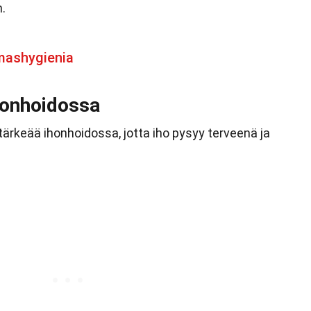
n.
mashygienia
honhoidossa
rkeää ihonhoidossa, jotta iho pysyy terveenä ja