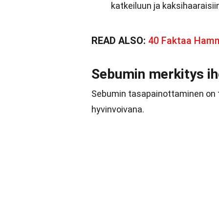
katkeiluun ja kaksihaaraisii
READ ALSO:
40 Faktaa Ham
Sebumin merkitys i
Sebumin tasapainottaminen on tä
hyvinvoivana.