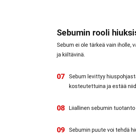
Sebumin rooli hiuks
Sebum ei ole tärkeä vain iholle,
ja kiiltävinä.
07
Sebum levittyy hiuspohjast
kosteutettuina ja estää nii
08
Liiallinen sebumin tuotanto 
09
Sebumin puute voi tehdä hiu