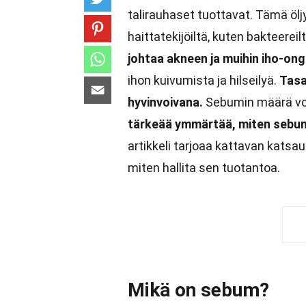
talirauhaset tuottavat. Tämä öljy
haittatekijöiltä, kuten bakteereil
johtaa akneen ja muihin iho-ong
ihon kuivumista ja hilseilyä.
Tasa
hyvinvoivana.
Sebumin määrä voi 
tärkeää ymmärtää, miten sebum v
artikkeli tarjoaa kattavan katsa
miten hallita sen tuotantoa.
Mikä on sebum?