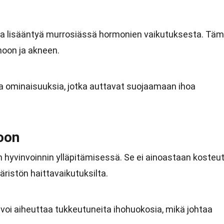
aa lisääntyä murrosiässä hormonien vaikutuksesta. Tä
hoon ja akneen.
ia ominaisuuksia, jotka auttavat suojaamaan ihoa
oon
n hyvinvoinnin ylläpitämisessä. Se ei ainoastaan kosteu
ristön haittavaikutuksilta.
 voi aiheuttaa tukkeutuneita ihohuokosia, mikä johtaa