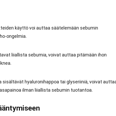
tteiden käyttö voi auttaa säätelemään sebumin
iho-ongelmia.
tavat liiallista sebumia, voivat auttaa pitämään ihon
knea.
 sisältävät hyaluronihappoa tai glyseriiniä, voivat autta
sapainoa ilman liiallista sebumin tuotantoa.
kääntymiseen