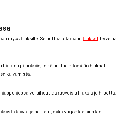
issa
 vaan myös hiuksille. Se auttaa pitämään
hiukset
terveinä
a hiusten pituuksiin, mikä auttaa pitämään hiukset
den kuivumista.
hiuspohjassa voi aiheuttaa rasvaisia hiuksia ja hilsettä.
ksista kuivat ja hauraat, mikä voi johtaa hiusten