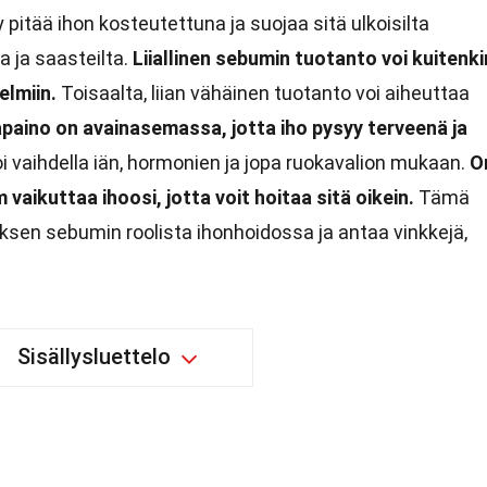
 pitää ihon kosteutettuna ja suojaa sitä ulkoisilta
ta ja saasteilta.
Liiallinen sebumin tuotanto voi kuitenki
elmiin.
Toisaalta, liian vähäinen tuotanto voi aiheuttaa
paino on avainasemassa, jotta iho pysyy terveenä ja
vaihdella iän, hormonien ja jopa ruokavalion mukaan.
O
aikuttaa ihoosi, jotta voit hoitaa sitä oikein.
Tämä
uksen sebumin roolista ihonhoidossa ja antaa vinkkejä,
Sisällysluettelo