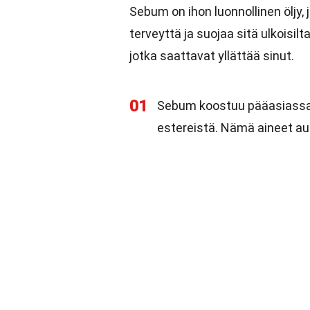
Sebum on ihon luonnollinen öljy, 
terveyttä ja suojaa sitä ulkoisil
jotka saattavat yllättää sinut.
01
Sebum koostuu pääasiassa r
estereistä. Nämä aineet au