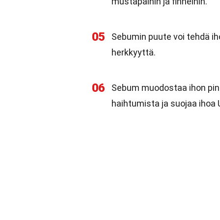
mustapäihin ja finneihin.
05
Sebumin puute voi tehdä ihos
herkkyyttä.
06
Sebum muodostaa ihon pinn
haihtumista ja suojaa ihoa U