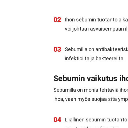
02
Ihon sebumin tuotanto alk
voi johtaa rasvaisempaan i
03
Sebumilla on antibakteeris
infektioilta ja bakteereilta.
Sebumin vaikutus ih
Sebumilla on monia tehtäviä iho
ihoa, vaan myös suojaa sitä ympä
04
Liiallinen sebumin tuotanto