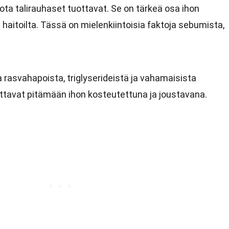
jota talirauhaset tuottavat. Se on tärkeä osa ihon
ta haitoilta. Tässä on mielenkiintoisia faktoja sebumista,
asvahapoista, triglyserideistä ja vahamaisista
ttavat pitämään ihon kosteutettuna ja joustavana.