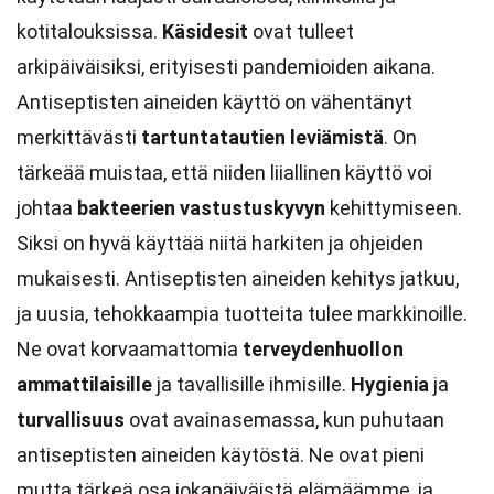
kotitalouksissa.
Käsidesit
ovat tulleet
arkipäiväisiksi, erityisesti pandemioiden aikana.
Antiseptisten aineiden käyttö on vähentänyt
merkittävästi
tartuntatautien leviämistä
. On
tärkeää muistaa, että niiden liiallinen käyttö voi
johtaa
bakteerien vastustuskyvyn
kehittymiseen.
Siksi on hyvä käyttää niitä harkiten ja ohjeiden
mukaisesti. Antiseptisten aineiden kehitys jatkuu,
ja uusia, tehokkaampia tuotteita tulee markkinoille.
Ne ovat korvaamattomia
terveydenhuollon
ammattilaisille
ja tavallisille ihmisille.
Hygienia
ja
turvallisuus
ovat avainasemassa, kun puhutaan
antiseptisten aineiden käytöstä. Ne ovat pieni
mutta tärkeä osa jokapäiväistä elämäämme, ja