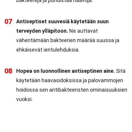
bakteereja ja puhdistaa haavoja.
07
Antiseptiset suuvesiä käytetään suun
terveyden ylläpitoon.
Ne auttavat
vähentämään bakteerien määrää suussa ja
ehkäisevät ientulehduksia.
08
Hopea on luonnollinen antiseptinen aine.
Sitä
käytetään haavasidoksissa ja palovammojen
hoidossa sen antibakteeristen ominaisuuksien
vuoksi.