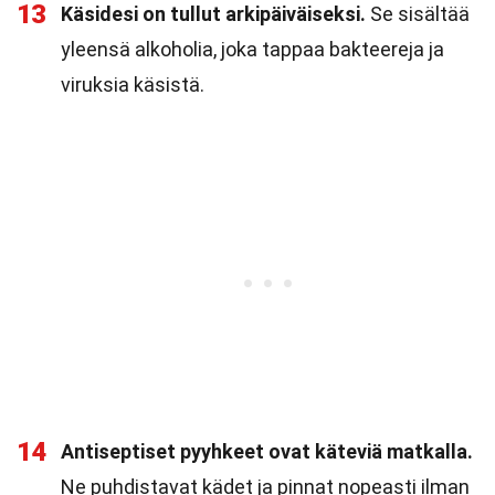
13
Käsidesi on tullut arkipäiväiseksi.
Se sisältää
yleensä alkoholia, joka tappaa bakteereja ja
viruksia käsistä.
14
Antiseptiset pyyhkeet ovat käteviä matkalla.
Ne puhdistavat kädet ja pinnat nopeasti ilman