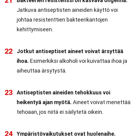
21
Bakteerien resistenssi on kasvava ongelma.
Jatkuva antiseptisten aineiden käyttö voi
johtaa resistenttien bakteerikantojen
kehittymiseen.
22
Jotkut antiseptiset aineet voivat ärsyttää
ihoa.
Esimerkiksi alkoholi voi kuivattaa ihoa ja
aiheuttaa ärsytystä.
23
Antiseptisten aineiden tehokkuus voi
heikentyä ajan myötä.
Aineet voivat menettää
tehoaan, jos niitä ei säilytetä oikein.
24
Ympäristövaikutukset ovat huolenaihe.