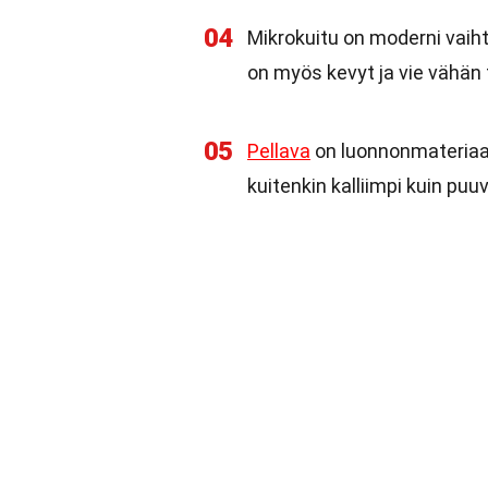
04
Mikrokuitu on moderni vaiht
on myös kevyt ja vie vähän t
05
Pellava
on luonnonmateriaali
kuitenkin kalliimpi kuin puuvi