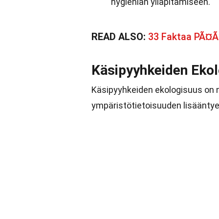
hygienian ylläpitämiseen.
READ ALSO:
33 Faktaa PÃ¤
Käsipyyhkeiden Eko
Käsipyyhkeiden ekologisuus on 
ympäristötietoisuuden lisäänty