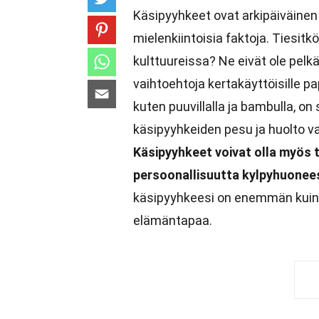
Käsipyyhkeet ovat arkipäiväinen
mielenkiintoisia faktoja. Tiesitk
kulttuureissa? Ne eivät ole pelk
vaihtoehtoja kertakäyttöisille p
kuten puuvillalla ja bambulla, on
käsipyyhkeiden pesu ja huolto va
Käsipyyhkeet voivat olla myös t
persoonallisuutta kylpyhuonee
käsipyyhkeesi on enemmän kuin 
elämäntapaa.