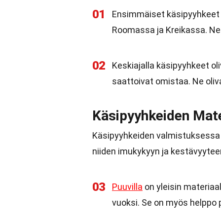
01
Ensimmäiset käsipyyhkeet oli
Roomassa ja Kreikassa. Ne ol
02
Keskiajalla käsipyyhkeet oli
saattoivat omistaa. Ne oliva
Käsipyyhkeiden Mate
Käsipyyhkeiden valmistuksessa k
niiden imukykyyn ja kestävyytee
03
Puuvilla
on yleisin materia
vuoksi. Se on myös helppo p