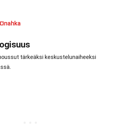
Ã¤nahka
logisuus
noussut tärkeäksi keskustelunaiheeksi
essä.