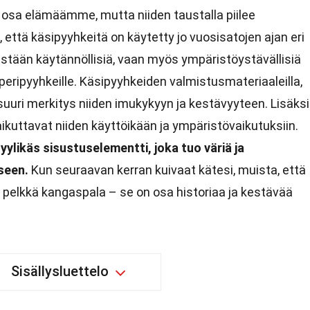
 osa elämäämme, mutta niiden taustalla piilee
ö, että käsipyyhkeitä on käytetty jo vuosisatojen ajan eri
ästään käytännöllisiä, vaan myös ympäristöystävällisiä
aperipyyhkeille. Käsipyyhkeiden valmistusmateriaaleilla,
 suuri merkitys niiden imukykyyn ja kestävyyteen. Lisäksi
ikuttavat niiden käyttöikään ja ympäristövaikutuksiin.
yylikäs sisustuselementti, joka tuo väriä ja
seen.
Kun seuraavan kerran kuivaat kätesi, muista, että
pelkkä kangaspala – se on osa historiaa ja kestävää
Sisällysluettelo