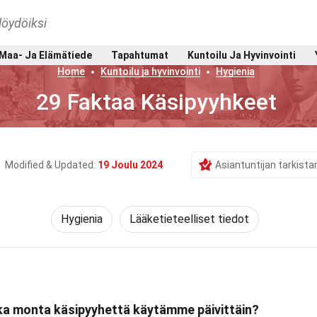
löydöiksi
Maa- Ja Elämätiede
Tapahtumat
Kuntoilu Ja Hyvinvointi
Home
Kuntoilu ja hyvinvointi
Hygienia
29 Faktaa Käsipyyhkeet
Modified & Updated:
19 Joulu 2024
Asiantuntijan tarkist
Hygienia
Lääketieteelliset tiedot
nka monta käsipyyhettä käytämme päivittäin?