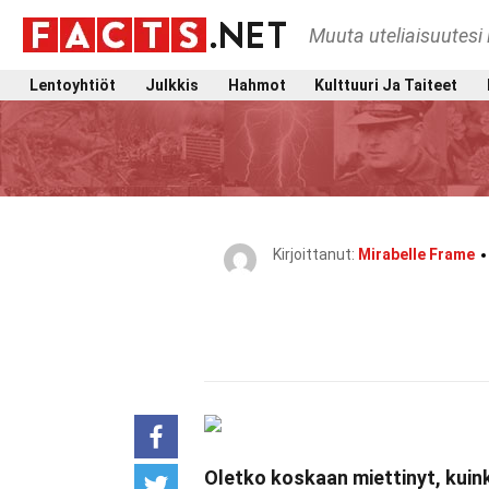
Muuta uteliaisuutesi 
Lentoyhtiöt
Julkkis
Hahmot
Kulttuuri Ja Taiteet
Kirjoittanut:
Mirabelle Frame
Oletko koskaan miettinyt, kui