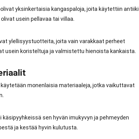
vat yksinkertaisia kangaspaloja, joita käytettiin antiik
ivat usein pellavaa tai villaa.
vat ylellisyystuotteita, joita vain varakkaat perheet
t usein koristeltuja ja valmistettu hienoista kankaista.
riaalit
äytetään monenlaisia materiaaleja, jotka vaikuttavat
n.
ali käsipyyhkeissä sen hyvän imukyvyn ja pehmeyden
estä ja kestää hyvin kulutusta.