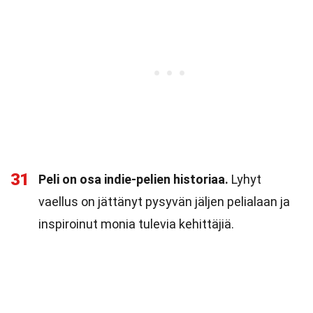
31
Peli on osa indie-pelien historiaa.
Lyhyt
vaellus on jättänyt pysyvän jäljen pelialaan ja
inspiroinut monia tulevia kehittäjiä.