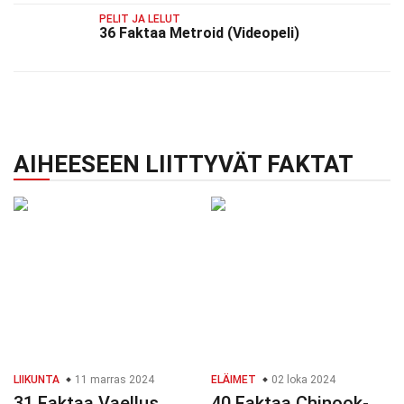
PELIT JA LELUT
36 Faktaa Metroid (Videopeli)
AIHEESEEN LIITTYVÄT FAKTAT
LIIKUNTA
11 marras 2024
ELÄIMET
02 loka 2024
31 Faktaa Vaellus
40 Faktaa Chinook-