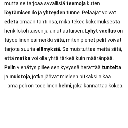
mutta se tarjoaa syvällisiä
teemoja
kuten
löytämisen
ilo ja
yhteyden
tunne. Pelaajat voivat
edetä
omaan tahtiinsa, mikä tekee kokemuksesta
henkilökohtaisen ja ainutlaatuisen.
Lyhyt vaellus
on
täydellinen esimerkki siitä, miten pienet pelit voivat
tarjota suuria
elämyksiä
. Se muistuttaa meitä siitä,
että
matka
voi olla yhtä tärkeä kuin määränpää.
Pelin
viehätys piilee sen kyvyssä herättää
tunteita
ja
muistoja
, jotka jäävät mieleen pitkäksi aikaa.
Tämä peli on todellinen
helmi
, joka kannattaa kokea.