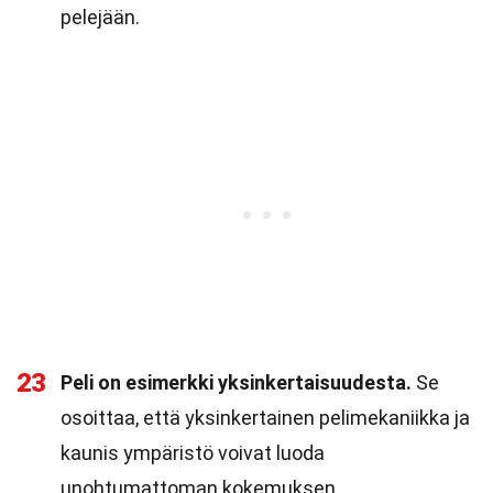
pelejään.
23
Peli on esimerkki yksinkertaisuudesta.
Se
osoittaa, että yksinkertainen pelimekaniikka ja
kaunis ympäristö voivat luoda
unohtumattoman kokemuksen.