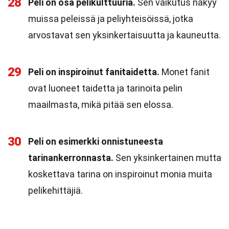
28
Peli on osa pelikulttuuria.
Sen vaikutus näkyy
muissa peleissä ja peliyhteisöissä, jotka
arvostavat sen yksinkertaisuutta ja kauneutta.
29
Peli on inspiroinut fanitaidetta.
Monet fanit
ovat luoneet taidetta ja tarinoita pelin
maailmasta, mikä pitää sen elossa.
30
Peli on esimerkki onnistuneesta
tarinankerronnasta.
Sen yksinkertainen mutta
koskettava tarina on inspiroinut monia muita
pelikehittäjiä.