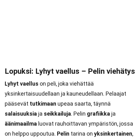
Lopuksi: Lyhyt vaellus – Pelin viehätys
Lyhyt vaellus
on peli, joka viehättää
yksinkertaisuudellaan ja kauneudellaan. Pelaajat
pääsevät
tutkimaan
upeaa saarta, täynnä
salaisuuksia
ja
seikkailuja
. Pelin
grafiikka
ja
äänimaailma
luovat rauhoittavan ympäristön, jossa
on helppo uppoutua.
Pelin
tarina on
yksinkertainen
,