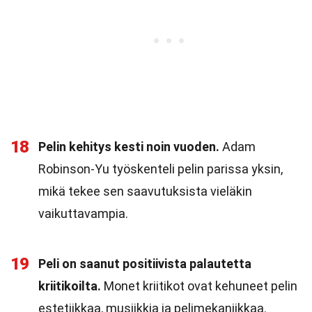
18
Pelin kehitys kesti noin vuoden.
Adam
Robinson-Yu työskenteli pelin parissa yksin,
mikä tekee sen saavutuksista vieläkin
vaikuttavampia.
19
Peli on saanut positiivista palautetta
kriitikoilta.
Monet kriitikot ovat kehuneet pelin
estetiikkaa, musiikkia ja pelimekaniikkaa.