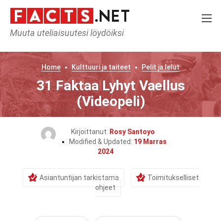
Muuta uteliaisuutesi löydöiksi
Home
Kulttuuri ja taiteet
Pelit ja lelut
31 Faktaa Lyhyt Vaellus
(Videopeli)
Kirjoittanut:
Rosy Santoyo
Modified & Updated:
19 Marras
2024
Asiantuntijan tarkistama
Toimitukselliset
ohjeet