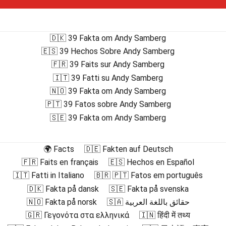
🇩🇰 39 Fakta om Andy Samberg
🇪🇸 39 Hechos Sobre Andy Samberg
🇫🇷 39 Faits sur Andy Samberg
🇮🇹 39 Fatti su Andy Samberg
🇳🇴 39 Fakta om Andy Samberg
🇵🇹 39 Fatos sobre Andy Samberg
🇸🇪 39 Fakta om Andy Samberg
🌍 Facts
🇩🇪 Fakten auf Deutsch
🇫🇷 Faits en français
🇪🇸 Hechos en Español
🇮🇹 Fatti in Italiano
🇧🇷 🇵🇹 Fatos em português
🇩🇰 Fakta på dansk
🇸🇪 Fakta på svenska
🇳🇴 Fakta på norsk
🇸🇦 حقائق باللغة العربية
🇬🇷 Γεγονότα στα ελληνικά
🇮🇳 हिंदी में तथ्य