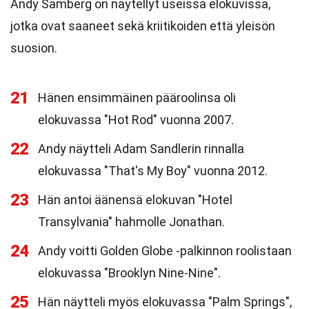
Andy Samberg on näytellyt useissa elokuvissa,
jotka ovat saaneet sekä kriitikoiden että yleisön
suosion.
21
Hänen ensimmäinen pääroolinsa oli
elokuvassa "Hot Rod" vuonna 2007.
22
Andy näytteli Adam Sandlerin rinnalla
elokuvassa "That's My Boy" vuonna 2012.
23
Hän antoi äänensä elokuvan "Hotel
Transylvania" hahmolle Jonathan.
24
Andy voitti Golden Globe -palkinnon roolistaan
elokuvassa "Brooklyn Nine-Nine".
25
Hän näytteli myös elokuvassa "Palm Springs",