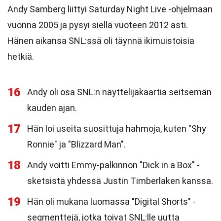
Andy Samberg liittyi Saturday Night Live -ohjelmaan
vuonna 2005 ja pysyi siellä vuoteen 2012 asti.
Hänen aikansa SNL:ssä oli täynnä ikimuistoisia
hetkiä.
16
Andy oli osa SNL:n näyttelijäkaartia seitsemän
kauden ajan.
17
Hän loi useita suosittuja hahmoja, kuten "Shy
Ronnie" ja "Blizzard Man".
18
Andy voitti Emmy-palkinnon "Dick in a Box" -
sketsistä yhdessä Justin Timberlaken kanssa.
19
Hän oli mukana luomassa "Digital Shorts" -
segmenttejä, jotka toivat SNL:lle uutta