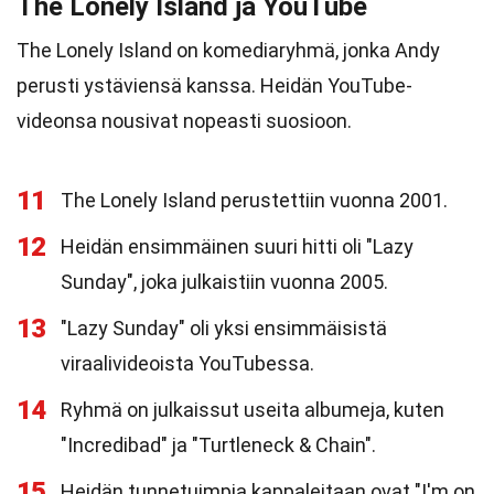
The Lonely Island ja YouTube
The Lonely Island on komediaryhmä, jonka Andy
perusti ystäviensä kanssa. Heidän YouTube-
videonsa nousivat nopeasti suosioon.
11
The Lonely Island perustettiin vuonna 2001.
12
Heidän ensimmäinen suuri hitti oli "Lazy
Sunday", joka julkaistiin vuonna 2005.
13
"Lazy Sunday" oli yksi ensimmäisistä
viraalivideoista YouTubessa.
14
Ryhmä on julkaissut useita albumeja, kuten
"Incredibad" ja "Turtleneck & Chain".
15
Heidän tunnetuimpia kappaleitaan ovat "I'm on