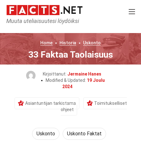
Muuta uteliaisuutesi löydöiksi
Home
Historia
Uskonto
33 Faktaa Taolaisuus
Kirjoittanut:
Jermaine Hanes
Modified & Updated:
19 Joulu
2024
Asiantuntijan tarkistama
Toimitukselliset
ohjeet
Uskonto
Uskonto Faktat