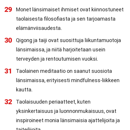
29
Monet länsimaiset ihmiset ovat kiinnostuneet
taolaisesta filosofiasta ja sen tarjoamasta
elämänviisaudesta.
30
Qigong ja taiji ovat suosittuja liikuntamuotoja
länsimaissa, ja niitä harjoitetaan usein
terveyden ja rentoutumisen vuoksi.
31
Taolainen meditaatio on saanut suosiota
länsimaissa, erityisesti mindfulness-liikkeen
kautta.
32
Taolaisuuden periaatteet, kuten
yksinkertaisuus ja luonnonmukaisuus, ovat
inspiroineet monia länsimaisia ajattelijoita ja
taiteilijoita.