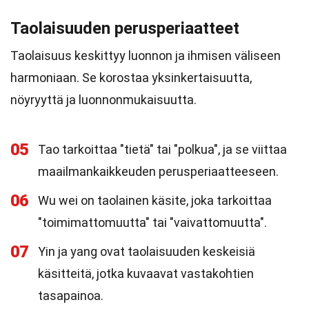
Taolaisuuden perusperiaatteet
Taolaisuus keskittyy luonnon ja ihmisen väliseen
harmoniaan. Se korostaa yksinkertaisuutta,
nöyryyttä ja luonnonmukaisuutta.
05
Tao tarkoittaa "tietä" tai "polkua", ja se viittaa
maailmankaikkeuden perusperiaatteeseen.
06
Wu wei on taolainen käsite, joka tarkoittaa
"toimimattomuutta" tai "vaivattomuutta".
07
Yin ja yang ovat taolaisuuden keskeisiä
käsitteitä, jotka kuvaavat vastakohtien
tasapainoa.