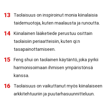
13
Taolaisuus on inspiroinut monia kiinalaisia
taidemuotoja, kuten maalausta ja runoutta.
14
Kiinalainen lääketiede perustuu osittain
taolaisiin periaatteisiin, kuten qi:n
tasapainottamiseen.
15
Feng shui on taolainen käytäntö, joka pyrkii
harmonisoimaan ihmisen ympäristönsä
kanssa.
16
Taolaisuus on vaikuttanut myös kiinalaiseen
arkkitehtuuriin ja puutarhasuunnitteluun.