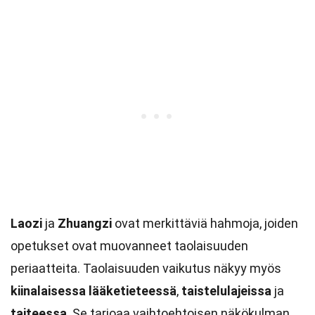
Laozi
ja
Zhuangzi
ovat merkittäviä hahmoja, joiden
opetukset ovat muovanneet taolaisuuden
periaatteita. Taolaisuuden vaikutus näkyy myös
kiinalaisessa lääketieteessä
,
taistelulajeissa
ja
taiteessa
. Se tarjoaa vaihtoehtoisen näkökulman