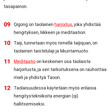
tasapainon.
09
Qigong on taolainen
harjoitus
, joka yhdistää
hengityksen, liikkeen ja meditaation.
10
Taiji, tunnetaan myös nimellä taijiquan, on
taolainen taistelulaji ja liikuntamuoto.
11
Meditaatio
on keskeinen osa taolaista
harjoitusta, ja sen tarkoituksena on rauhoittaa
mieli ja yhdistyä Taoon.
12
Taolaisuudessa käytetään myös erilaisia
hengitystekniikoita energian (qi)
hallitsemiseksi.