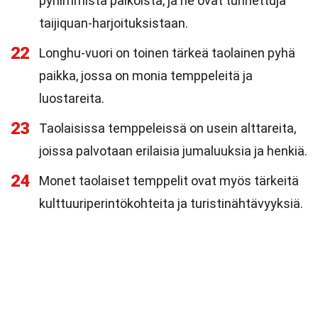
pyhimmistä paikoista, ja ne ovat tunnettuja
taijiquan-harjoituksistaan.
22
Longhu-vuori on toinen tärkeä taolainen pyhä
paikka, jossa on monia temppeleitä ja
luostareita.
23
Taolaisissa temppeleissä on usein alttareita,
joissa palvotaan erilaisia jumaluuksia ja henkiä.
24
Monet taolaiset temppelit ovat myös tärkeitä
kulttuuriperintökohteita ja turistinähtävyyksiä.