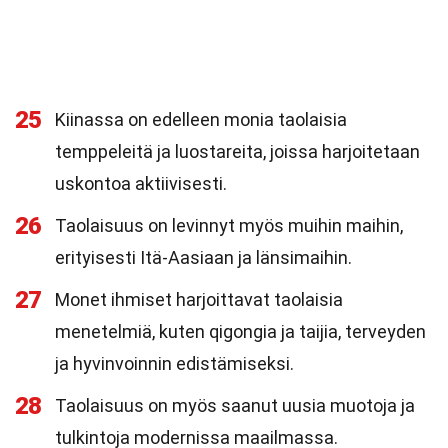
25
Kiinassa on edelleen monia taolaisia
temppeleitä ja luostareita, joissa harjoitetaan
uskontoa aktiivisesti.
26
Taolaisuus on levinnyt myös muihin maihin,
erityisesti Itä-Aasiaan ja länsimaihin.
27
Monet ihmiset harjoittavat taolaisia
menetelmiä, kuten qigongia ja taijia, terveyden
ja hyvinvoinnin edistämiseksi.
28
Taolaisuus on myös saanut uusia muotoja ja
tulkintoja modernissa maailmassa.