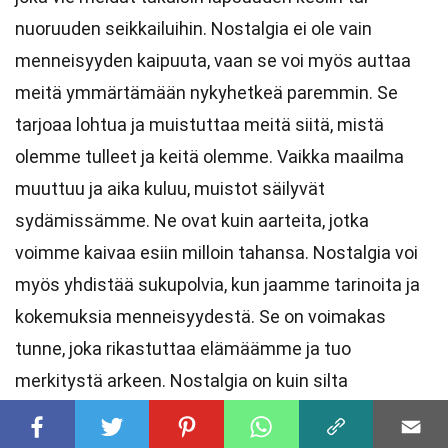
nuoruuden seikkailuihin. Nostalgia ei ole vain
menneisyyden kaipuuta, vaan se voi myös auttaa
meitä ymmärtämään nykyhetkeä paremmin. Se
tarjoaa lohtua ja muistuttaa meitä siitä, mistä
olemme tulleet ja keitä olemme. Vaikka maailma
muuttuu ja aika kuluu, muistot säilyvät
sydämissämme. Ne ovat kuin aarteita, jotka
voimme kaivaa esiin milloin tahansa. Nostalgia voi
myös yhdistää sukupolvia, kun jaamme tarinoita ja
kokemuksia menneisyydestä. Se on voimakas
tunne, joka rikastuttaa elämäämme ja tuo
merkitystä arkeen. Nostalgia on kuin silta
menneisyyden ja nykyisyyden välillä, joka auttaa
meitä arvostamaan elämämme matkaa.