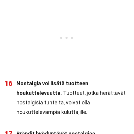
16
Nostalgia voi lisätä tuotteen
houkuttelevuutta.
Tuotteet, jotka herättävät
nostalgisia tunteita, voivat olla
houkuttelevampia kuluttajille.
17
Brändit hyödyntävät nostalgiaa