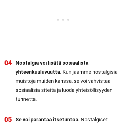
04
Nostalgia voi lisätä sosiaalista
yhteenkuuluvuutta.
Kun jaamme nostalgisia
muistoja muiden kanssa, se voi vahvistaa
sosiaalisia siteitä ja luoda yhteisöllisyyden
tunnetta.
05
Se voi parantaa itsetuntoa.
Nostalgiset