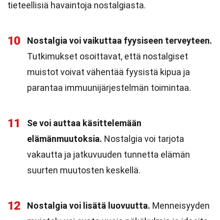
tieteellisiä havaintoja nostalgiasta.
10
Nostalgia voi vaikuttaa fyysiseen terveyteen.
Tutkimukset osoittavat, että nostalgiset
muistot voivat vähentää fyysistä kipua ja
parantaa immuunijärjestelmän toimintaa.
11
Se voi auttaa käsittelemään
elämänmuutoksia.
Nostalgia voi tarjota
vakautta ja jatkuvuuden tunnetta elämän
suurten muutosten keskellä.
12
Nostalgia voi lisätä luovuutta.
Menneisyyden