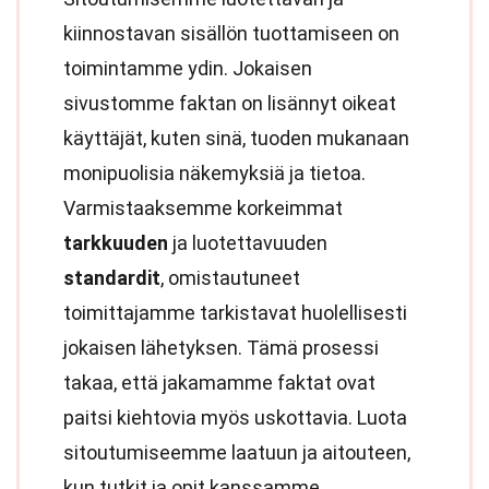
kiinnostavan sisällön tuottamiseen on
toimintamme ydin. Jokaisen
sivustomme faktan on lisännyt oikeat
käyttäjät, kuten sinä, tuoden mukanaan
monipuolisia näkemyksiä ja tietoa.
Varmistaaksemme korkeimmat
tarkkuuden
ja luotettavuuden
standardit
, omistautuneet
toimittajamme tarkistavat huolellisesti
jokaisen lähetyksen. Tämä prosessi
takaa, että jakamamme faktat ovat
paitsi kiehtovia myös uskottavia. Luota
sitoutumiseemme laatuun ja aitouteen,
kun tutkit ja opit kanssamme.