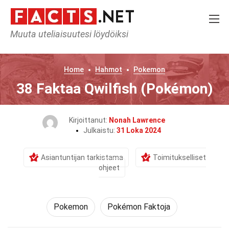
Muuta uteliaisuutesi löydöiksi
Home
Hahmot
Pokemon
38 Faktaa Qwilfish (Pokémon)
Kirjoittanut:
Nonah Lawrence
Julkaistu:
31 Loka 2024
Asiantuntijan tarkistama
Toimitukselliset
ohjeet
Pokemon
Pokémon Faktoja