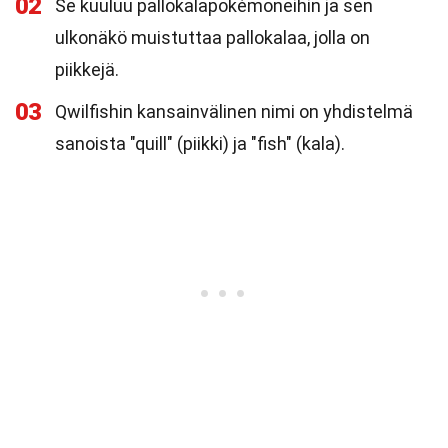
02
Se kuuluu pallokalapokémoneihin ja sen
ulkonäkö muistuttaa pallokalaa, jolla on
piikkejä.
03
Qwilfishin kansainvälinen nimi on yhdistelmä
sanoista "quill" (piikki) ja "fish" (kala).