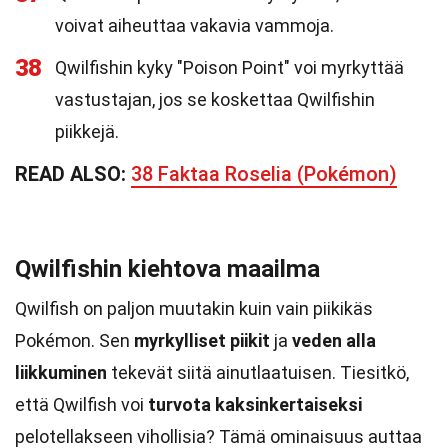
voivat aiheuttaa vakavia vammoja.
38
Qwilfishin kyky "Poison Point" voi myrkyttää
vastustajan, jos se koskettaa Qwilfishin
piikkejä.
READ ALSO:
38 Faktaa Roselia (Pokémon)
Qwilfishin kiehtova maailma
Qwilfish on paljon muutakin kuin vain piikikäs
Pokémon. Sen
myrkylliset piikit
ja
veden alla
liikkuminen
tekevät siitä ainutlaatuisen. Tiesitkö,
että Qwilfish voi
turvota kaksinkertaiseksi
pelotellakseen vihollisia? Tämä ominaisuus auttaa