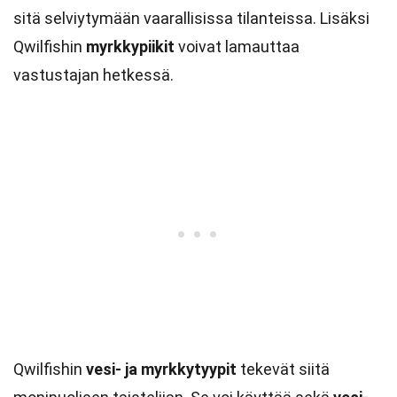
sitä selviytymään vaarallisissa tilanteissa. Lisäksi
Qwilfishin
myrkkypiikit
voivat lamauttaa
vastustajan hetkessä.
Qwilfishin
vesi- ja myrkkytyypit
tekevät siitä