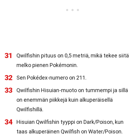
31
Qwilfishin pituus on 0,5 metriä, mikä tekee siitä
melko pienen Pokémonin.
32
Sen Pokédex-numero on 211.
33
Qwilfishin Hisuian-muoto on tummempi ja sillä
on enemmän piikkejä kuin alkuperäisellä
Qwilfishillä.
34
Hisuian Qwilfishin tyyppi on Dark/Poison, kun
taas alkuperäinen Qwilfish on Water/Poison.