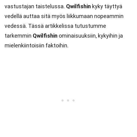
vastustajan taistelussa.
Qwilfishin
kyky täyttyä
vedellä auttaa sitä myös liikkumaan nopeammin
vedessä. Tässä artikkelissa tutustumme
tarkemmin
Qwilfishin
ominaisuuksiin, kykyihin ja
mielenkiintoisiin faktoihin.