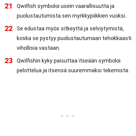
21
Qwilfish symboloi usein vaarallisuutta ja
puolustautumista sen myrkkypiikkien vuoksi.
22
Se edustaa myös sitkeyttä ja selviytymistä,
koska se pystyy puolustautumaan tehokkaasti
vihollisia vastaan.
23
Qwilfishin kyky paisuttaa itseään symboloi
pelottelua ja itsensä suuremmaksi tekemistä.