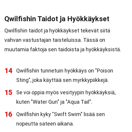
Qwilfishin Taidot ja Hyökkäykset
Qwilfishin taidot ja hyökkäykset tekevät siitä
vahvan vastustajan taisteluissa. Tässä on
muutamia faktoja sen taidoista ja hyökkäyksistä.
14
Qwilfishin tunnetuin hyökkäys on "Poison
Sting", joka käyttää sen myrkkypiikkejä.
15
Se voi oppia myös vesityypin hyökkäyksiä,
kuten "Water Gun" ja "Aqua Tail".
16
Qwilfishin kyky "Swift Swim" lisää sen
nopeutta sateen aikana.