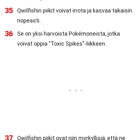
35
Qwilfishin piikit voivat irrota ja kasvaa takaisin
nopeasti.
36
Se on yksi harvoista Pokémoneista, jotka
voivat oppia "Toxic Spikes"-liikkeen.
37
Qwilfishin piikit ovat niin myrkyllisiä, että ne