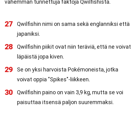
vähemmän tunnettuja faktoja Qwilfishistä.
27
Qwilfishin nimi on sama sekä englanniksi että
japaniksi.
28
Qwilfishin piikit ovat niin teräviä, että ne voivat
läpäistä jopa kiven.
29
Se on yksi harvoista Pokémoneista, jotka
voivat oppia "Spikes"-liikkeen.
30
Qwilfishin paino on vain 3,9 kg, mutta se voi
paisuttaa itsensä paljon suuremmaksi.