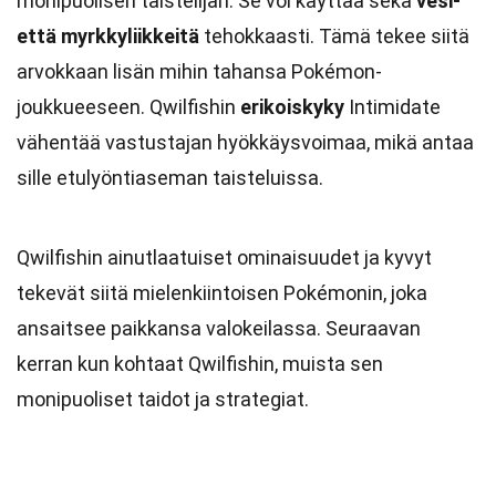
monipuolisen taistelijan. Se voi käyttää sekä
vesi-
että myrkkyliikkeitä
tehokkaasti. Tämä tekee siitä
arvokkaan lisän mihin tahansa Pokémon-
joukkueeseen. Qwilfishin
erikoiskyky
Intimidate
vähentää vastustajan hyökkäysvoimaa, mikä antaa
sille etulyöntiaseman taisteluissa.
Qwilfishin ainutlaatuiset ominaisuudet ja kyvyt
tekevät siitä mielenkiintoisen Pokémonin, joka
ansaitsee paikkansa valokeilassa. Seuraavan
kerran kun kohtaat Qwilfishin, muista sen
monipuoliset taidot ja strategiat.