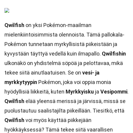
Qwilfish
on yksi Pokémon-maailman
mielenkiintoisimmista olennoista. Tämä pallokala-
Pokémon tunnetaan myrkyllisistä piikeistään ja
kyvystään täyttyä vedellä kuin ilmapallo.
Qwilfishin
ulkonäkö on yhdistelmä söpöä ja pelottavaa, mikä
tekee siitä ainutlaatuisen. Se on
vesi- ja
myrkkytyypin
Pokémon, joka voi oppia monia
hyödyllisiä liikkeitä, kuten
Myrkkyisku
ja
Vesipommi
.
Qwilfish
elää yleensä merissä ja järvissä, missä se
puolustautuu saalistajilta piikeillään. Tiesitkö, että
Qwilfish
voi myös käyttää piikkejään
hyökkäyksessä? Tämä tekee siitä vaarallisen