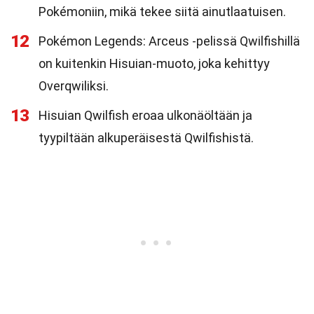
Pokémoniin, mikä tekee siitä ainutlaatuisen.
12
Pokémon Legends: Arceus -pelissä Qwilfishillä
on kuitenkin Hisuian-muoto, joka kehittyy
Overqwiliksi.
13
Hisuian Qwilfish eroaa ulkonäöltään ja
tyypiltään alkuperäisestä Qwilfishistä.