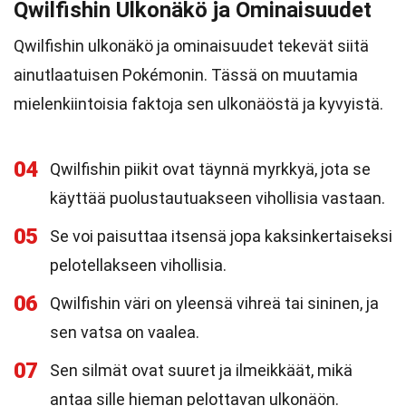
Qwilfishin Ulkonäkö ja Ominaisuudet
Qwilfishin ulkonäkö ja ominaisuudet tekevät siitä
ainutlaatuisen Pokémonin. Tässä on muutamia
mielenkiintoisia faktoja sen ulkonäöstä ja kyvyistä.
04
Qwilfishin piikit ovat täynnä myrkkyä, jota se
käyttää puolustautuakseen vihollisia vastaan.
05
Se voi paisuttaa itsensä jopa kaksinkertaiseksi
pelotellakseen vihollisia.
06
Qwilfishin väri on yleensä vihreä tai sininen, ja
sen vatsa on vaalea.
07
Sen silmät ovat suuret ja ilmeikkäät, mikä
antaa sille hieman pelottavan ulkonäön.