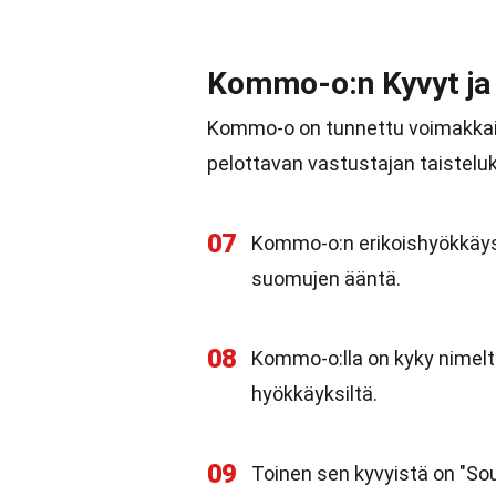
Kommo-o:n Kyvyt ja
Kommo-o on tunnettu voimakkaist
pelottavan vastustajan taisteluk
07
Kommo-o:n erikoishyökkäys 
suomujen ääntä.
08
Kommo-o:lla on kyky nimeltä 
hyökkäyksiltä.
09
Toinen sen kyvyistä on "Sou