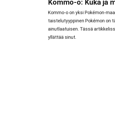
Kommo-o: Kuka ja m
Kommo-o on yksi Pokémon-maail
taistelutyyppinen Pokémon on täy
ainutlaatuisen. Tässä artikkeli
yllättää sinut.