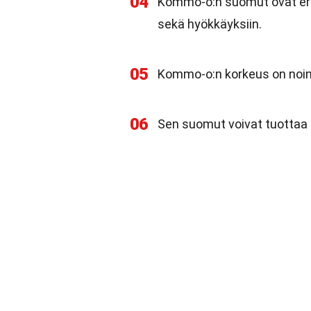
04
Kommo-o:n suomut ovat erit
sekä hyökkäyksiin.
05
Kommo-o:n korkeus on noin 1
06
Sen suomut voivat tuottaa me