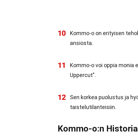
10
Kommo-o on erityisen teho
ansiosta.
11
Kommo-o voi oppia monia eri
Uppercut".
12
Sen korkea puolustus ja hy
taistelutilanteisiin.
Kommo-o:n Historia 