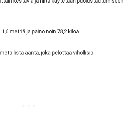
täin kestäviä ja niitä käytetään puolustautumiseen
,6 metriä ja paino noin 78,2 kiloa.
tallista ääntä, joka pelottaa vihollisia.