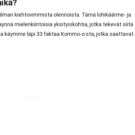
ikä?
man kiehtovimmista olennoista. Tämä lohikäärme- ja
nnä mielenkiintoisia yksityiskohtia, jotka tekevät siitä
ssa käymme läpi 33 faktaa Kommo-o:sta, jotka saattavat