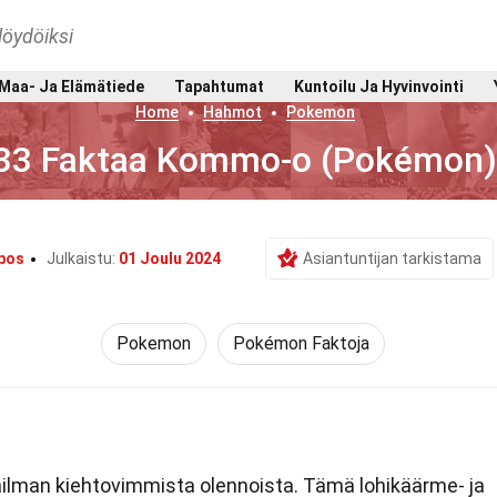
löydöiksi
Maa- Ja Elämätiede
Tapahtumat
Kuntoilu Ja Hyvinvointi
Home
Hahmot
Pokemon
33 Faktaa Kommo-o (Pokémon
obos
Julkaistu:
01 Joulu 2024
Asiantuntijan tarkistama
Pokemon
Pokémon Faktoja
lman kiehtovimmista olennoista. Tämä lohikäärme- ja