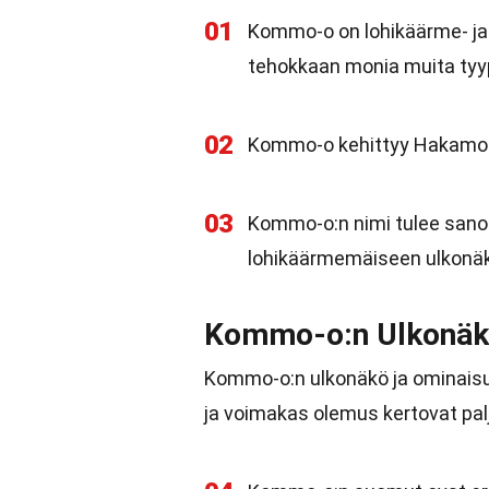
01
Kommo-o on lohikäärme- ja 
tehokkaan monia muita tyy
02
Kommo-o kehittyy Hakamo-o
03
Kommo-o:n nimi tulee sanoi
lohikäärmemäiseen ulkonäkö
Kommo-o:n Ulkonäkö
Kommo-o:n ulkonäkö ja ominaisuu
ja voimakas olemus kertovat palj