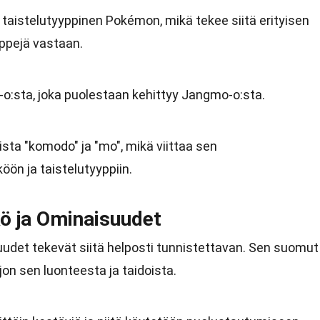
taistelutyyppinen Pokémon, mikä tekee siitä erityisen
ppejä vastaan.
:sta, joka puolestaan kehittyy Jangmo-o:sta.
sta "komodo" ja "mo", mikä viittaa sen
ön ja taistelutyyppiin.
 ja Ominaisuudet
det tekevät siitä helposti tunnistettavan. Sen suomut
on sen luonteesta ja taidoista.