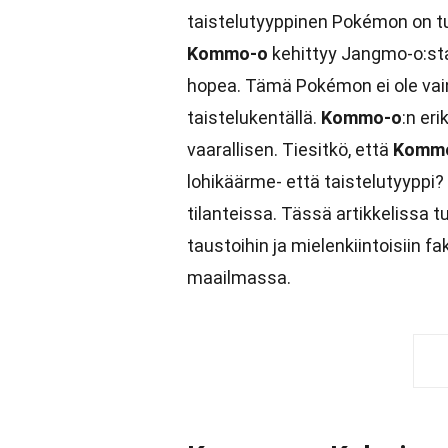
taistelutyyppinen Pokémon on t
Kommo-o
kehittyy Jangmo-o:sta
hopea. Tämä Pokémon ei ole vain
taistelukentällä.
Kommo-o
:n eri
vaarallisen. Tiesitkö, että
Komm
lohikäärme- että taistelutyyppi
tilanteissa. Tässä artikkeliss
taustoihin ja mielenkiintoisiin f
maailmassa.