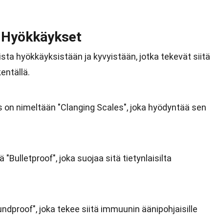
 Hyökkäykset
a hyökkäyksistään ja kyvyistään, jotka tekevät siitä
entällä.
on nimeltään "Clanging Scales", joka hyödyntää sen
"Bulletproof", joka suojaa sitä tietynlaisilta
ndproof", joka tekee siitä immuunin äänipohjaisille