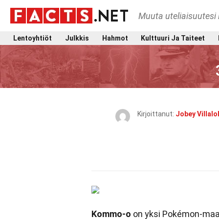
Muuta uteliaisuutesi 
Lentoyhtiöt
Julkkis
Hahmot
Kulttuuri Ja Taiteet
Kirjoittanut:
Jobey Villal
Kommo-o
on yksi Pokémon-maai