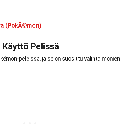
dra (PokÃ©mon)
 Käyttö Pelissä
kémon-peleissä, ja se on suosittu valinta monien