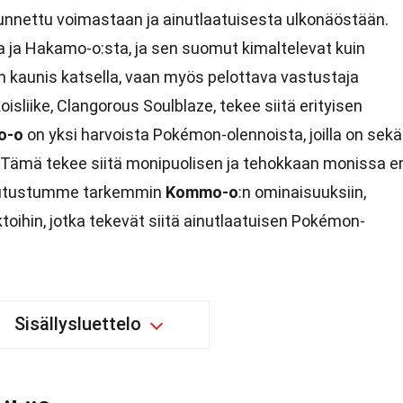
unnettu voimastaan ja ainutlaatuisesta ulkonäöstään.
 ja Hakamo-o:sta, ja sen suomut kimaltelevat kuin
 kaunis katsella, vaan myös pelottava vastustaja
koisliike, Clangorous Soulblaze, tekee siitä erityisen
o-o
on yksi harvoista Pokémon-olennoista, joilla on sekä
? Tämä tekee siitä monipuolisen ja tehokkaan monissa er
a tutustumme tarkemmin
Kommo-o
:n ominaisuuksiin,
aktoihin, jotka tekevät siitä ainutlaatuisen Pokémon-
Sisällysluettelo