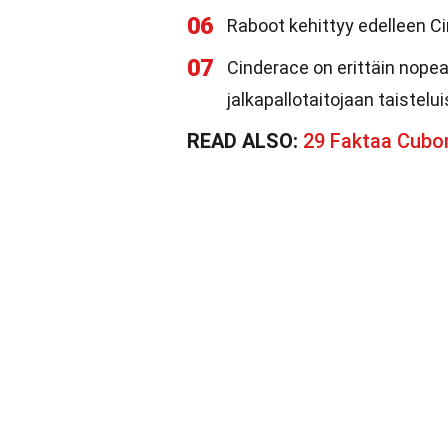
06
Raboot kehittyy edelleen Ci
07
Cinderace on erittäin nope
jalkapallotaitojaan taistelui
READ ALSO:
29 Faktaa Cub