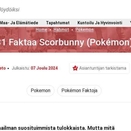
löydöiksi
Maa- Ja Elämätiede
Tapahtumat
Kuntoilu Ja Hyvinvointi
Home
Hahmot
Pokemon
31 Faktaa Scorbunny (Pokémon
eto
Julkaistu:
07 Joulu 2024
Asiantuntijan tarkistama
Pokemon
Pokémon Faktoja
ilman suosituimmista tulokkaista. Mutta mitä