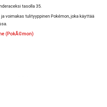
nderaceksi tasolla 35.
a ja voimakas tulityyppinen Pokémon, joka käyttää
ssa.
one (PokÃ©mon)