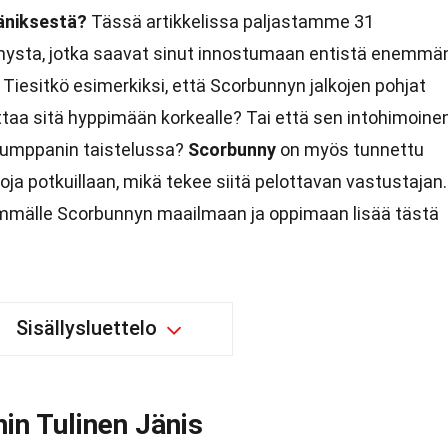
jäniksestä?
Tässä artikkelissa paljastamme 31
nnysta, jotka saavat sinut innostumaan entistä enemmä
Tiesitkö esimerkiksi, että Scorbunnyn jalkojen pohjat
aa sitä hyppimään korkealle? Tai että sen intohimoine
 kumppanin taistelussa?
Scorbunny
on myös tunnettu
oja potkuillaan, mikä tekee siitä pelottavan vastustajan.
mälle Scorbunnyn maailmaan ja oppimaan lisää tästä
Sisällysluettelo
n Tulinen Jänis