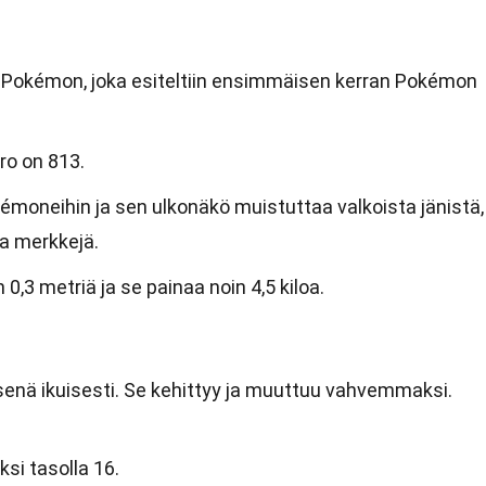
 Pokémon, joka esiteltiin ensimmäisen kerran Pokémon
o on 813.
émoneihin ja sen ulkonäkö muistuttaa valkoista jänistä,
ia merkkejä.
,3 metriä ja se painaa noin 4,5 kiloa.
senä ikuisesti. Se kehittyy ja muuttuu vahvemmaksi.
si tasolla 16.