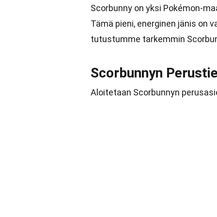
Scorbunny on yksi Pokémon-maai
Tämä pieni, energinen jänis on v
tutustumme tarkemmin Scorbunnyy
Scorbunnyn Perusti
Aloitetaan Scorbunnyn perusasi