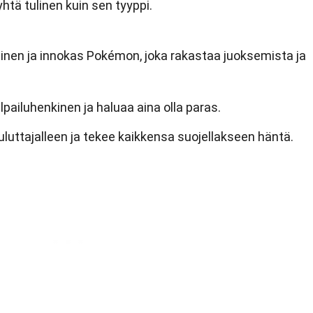
tä tulinen kuin sen tyyppi.
ginen ja innokas Pokémon, joka rakastaa juoksemista ja
pailuhenkinen ja haluaa aina olla paras.
luttajalleen ja tekee kaikkensa suojellakseen häntä.