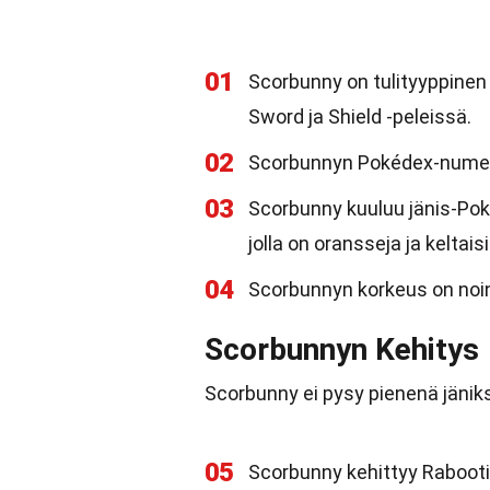
01
Scorbunny on tulityyppinen
Sword ja Shield -peleissä.
02
Scorbunnyn Pokédex-numer
03
Scorbunny kuuluu jänis-Pok
jolla on oransseja ja keltais
04
Scorbunnyn korkeus on noin 0
Scorbunnyn Kehitys
Scorbunny ei pysy pienenä jänik
05
Scorbunny kehittyy Rabootik