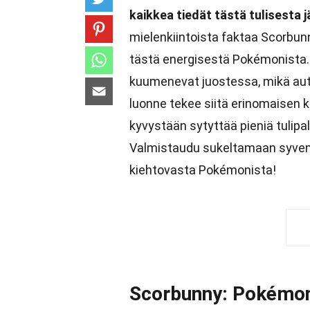
kaikkea tiedät tästä tulisesta 
mielenkiintoista faktaa Scorbu
tästä energisestä Pokémonista. 
kuumenevat juostessa, mikä autt
luonne tekee siitä erinomaisen
kyvystään sytyttää pieniä tulipal
Valmistaudu sukeltamaan syvem
kiehtovasta Pokémonista!
Scorbunny: Pokémoni