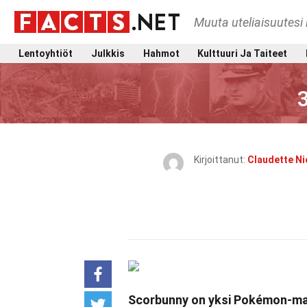
Muuta uteliaisuutesi 
Lentoyhtiöt
Julkkis
Hahmot
Kulttuuri Ja Taiteet
Kirjoittanut:
Claudette Ni
Scorbunny on yksi Pokémon-maa