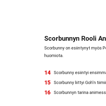
Scorbunnyn Rooli A
Scorbunny on esiintynyt myös P
huomiota.
14
Scorbunny esiintyi ensimm
15
Scorbunny liittyi Goh'n tiim
16
Scorbunnyn tarina animessa