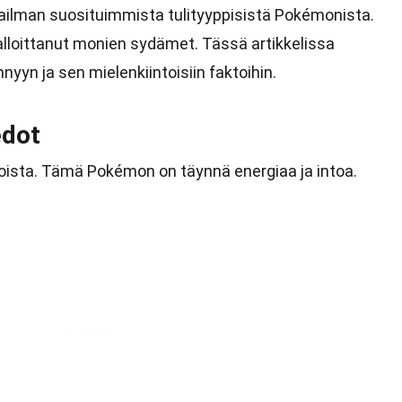
lman suosituimmista tulityyppisistä Pokémonista.
alloittanut monien sydämet. Tässä artikkelissa
n ja sen mielenkiintoisiin faktoihin.
edot
oista. Tämä Pokémon on täynnä energiaa ja intoa.