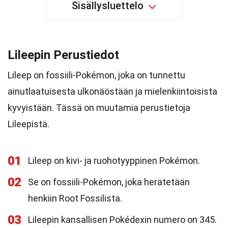
Sisällysluettelo
Lileepin Perustiedot
Lileep on fossiili-Pokémon, joka on tunnettu
ainutlaatuisesta ulkonäöstään ja mielenkiintoisista
kyvyistään. Tässä on muutamia perustietoja
Lileepistä.
01
Lileep on kivi- ja ruohotyyppinen Pokémon.
02
Se on fossiili-Pokémon, joka herätetään
henkiin Root Fossilista.
03
Lileepin kansallisen Pokédexin numero on 345.