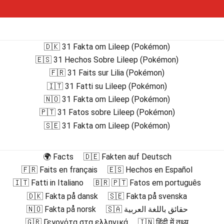
🇩🇰 31 Fakta om Lileep (Pokémon)
🇪🇸 31 Hechos Sobre Lileep (Pokémon)
🇫🇷 31 Faits sur Lilia (Pokémon)
🇮🇹 31 Fatti su Lileep (Pokémon)
🇳🇴 31 Fakta om Lileep (Pokémon)
🇵🇹 31 Fatos sobre Lileep (Pokémon)
🇸🇪 31 Fakta om Lileep (Pokémon)
🌍 Facts
🇩🇪 Fakten auf Deutsch
🇫🇷 Faits en français
🇪🇸 Hechos en Español
🇮🇹 Fatti in Italiano
🇧🇷 🇵🇹 Fatos em português
🇩🇰 Fakta på dansk
🇸🇪 Fakta på svenska
🇳🇴 Fakta på norsk
🇸🇦 حقائق باللغة العربية
🇬🇷 Γεγονότα στα ελληνικά
🇮🇳 हिंदी में तथ्य