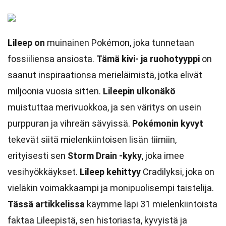
Lileep on
muinainen Pokémon, joka tunnetaan
fossiiliensa ansiosta.
Tämä kivi- ja ruohotyyppi
on
saanut inspiraationsa merieläimistä, jotka elivät
miljoonia vuosia sitten.
Lileepin ulkonäkö
muistuttaa merivuokkoa, ja sen väritys on usein
purppuran ja vihreän sävyissä.
Pokémonin kyvyt
tekevät siitä mielenkiintoisen lisän tiimiin,
erityisesti sen
Storm Drain -kyky
, joka imee
vesihyökkäykset.
Lileep kehittyy
Cradilyksi, joka on
vieläkin voimakkaampi ja monipuolisempi taistelija.
Tässä artikkelissa
käymme läpi 31 mielenkiintoista
faktaa Lileepistä, sen historiasta, kyvyistä ja