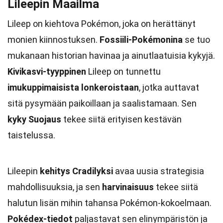
Lileepin Maailma
Lileep on kiehtova Pokémon, joka on herättänyt
monien kiinnostuksen.
Fossiili-Pokémonina
se tuo
mukanaan historian havinaa ja ainutlaatuisia kykyjä.
Kivikasvi-tyyppinen
Lileep on tunnettu
imukuppimaisista lonkeroistaan
, jotka auttavat
sitä pysymään paikoillaan ja saalistamaan. Sen
kyky Suojaus
tekee siitä erityisen kestävän
taistelussa.
Lileepin
kehitys Cradilyksi
avaa uusia strategisia
mahdollisuuksia, ja sen
harvinaisuus
tekee siitä
halutun lisän mihin tahansa Pokémon-kokoelmaan.
Pokédex-tiedot
paljastavat sen elinympäristön ja