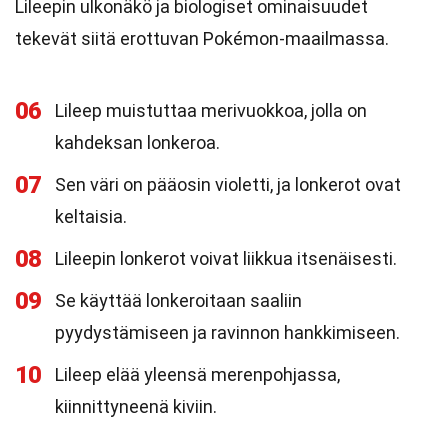
Lileepin ulkonäkö ja biologiset ominaisuudet
tekevät siitä erottuvan Pokémon-maailmassa.
06
Lileep muistuttaa merivuokkoa, jolla on
kahdeksan lonkeroa.
07
Sen väri on pääosin violetti, ja lonkerot ovat
keltaisia.
08
Lileepin lonkerot voivat liikkua itsenäisesti.
09
Se käyttää lonkeroitaan saaliin
pyydystämiseen ja ravinnon hankkimiseen.
10
Lileep elää yleensä merenpohjassa,
kiinnittyneenä kiviin.