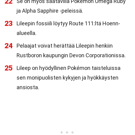
22
Se on myös saatavilla Pokémon Omega Ruby
ja Alpha Sapphire -peleissä.
23
Lileepin fossiili löytyy Route 111:ltä Hoenn-
alueella.
24
Pelaajat voivat herättää Lileepin henkiin
Rustboron kaupungin Devon Corporationissa.
25
Lileep on hyödyllinen Pokémon taisteluissa
sen monipuolisten kykyjen ja hyökkäysten
ansiosta.