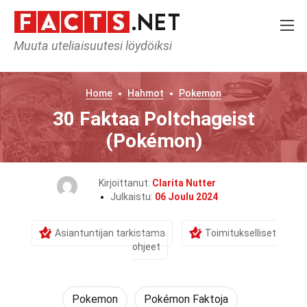
Muuta uteliaisuutesi löydöiksi
Home
Hahmot
Pokemon
30 Faktaa Poltchageist
(Pokémon)
Kirjoittanut:
Clarita Nutter
Julkaistu:
06 Joulu 2024
Asiantuntijan tarkistama
Toimitukselliset
ohjeet
Pokemon
Pokémon Faktoja