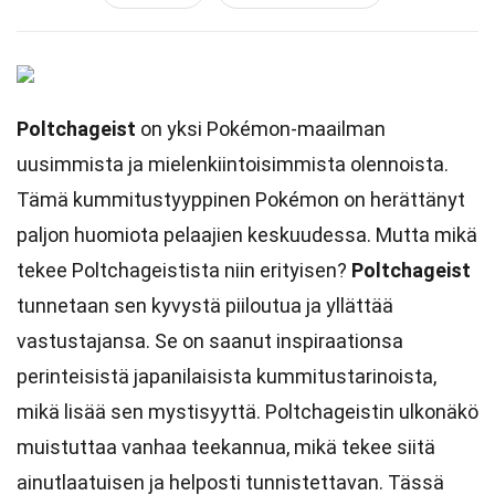
Poltchageist
on yksi Pokémon-maailman
uusimmista ja mielenkiintoisimmista olennoista.
Tämä kummitustyyppinen Pokémon on herättänyt
paljon huomiota pelaajien keskuudessa. Mutta mikä
tekee Poltchageistista niin erityisen?
Poltchageist
tunnetaan sen kyvystä piiloutua ja yllättää
vastustajansa. Se on saanut inspiraationsa
perinteisistä japanilaisista kummitustarinoista,
mikä lisää sen mystisyyttä. Poltchageistin ulkonäkö
muistuttaa vanhaa teekannua, mikä tekee siitä
ainutlaatuisen ja helposti tunnistettavan. Tässä