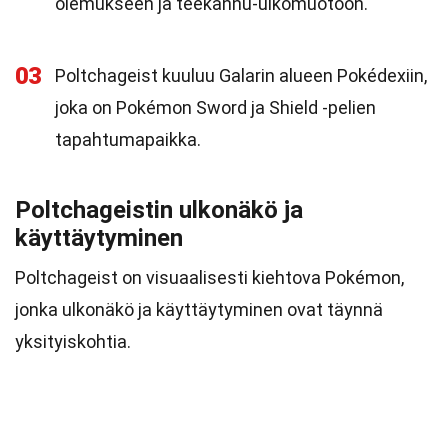
olemukseen ja teekannu-ulkomuotoon.
03
Poltchageist kuuluu Galarin alueen Pokédexiin,
joka on Pokémon Sword ja Shield -pelien
tapahtumapaikka.
Poltchageistin ulkonäkö ja
käyttäytyminen
Poltchageist on visuaalisesti kiehtova Pokémon,
jonka ulkonäkö ja käyttäytyminen ovat täynnä
yksityiskohtia.