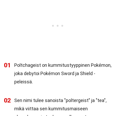
01
Poltchageist on kummitustyyppinen Pokémon,
joka debytoi Pokémon Sword ja Shield -
peleissä.
02
Sen nimi tulee sanoista "poltergeist" ja "tea",
mikä viittaa sen kummitusmaiseen