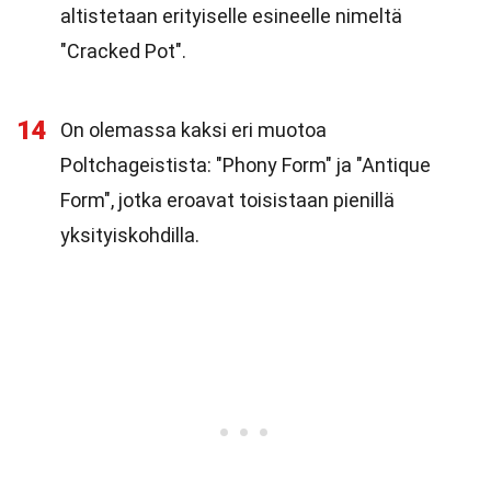
altistetaan erityiselle esineelle nimeltä
"Cracked Pot".
14
On olemassa kaksi eri muotoa
Poltchageistista: "Phony Form" ja "Antique
Form", jotka eroavat toisistaan pienillä
yksityiskohdilla.