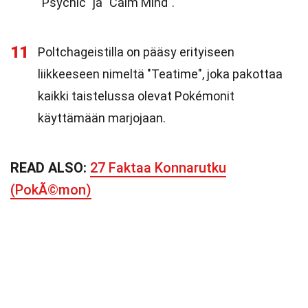
"Psychic" ja "Calm Mind".
11
Poltchageistilla on pääsy erityiseen
liikkeeseen nimeltä "Teatime", joka pakottaa
kaikki taistelussa olevat Pokémonit
käyttämään marjojaan.
READ ALSO:
27 Faktaa Konnarutku
(PokÃ©mon)