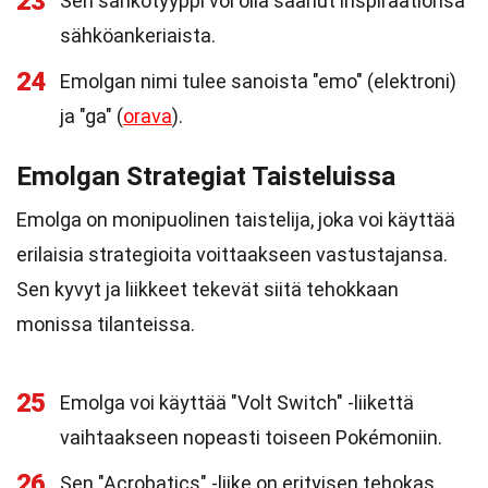
23
Sen sähkötyyppi voi olla saanut inspiraationsa
sähköankeriaista.
24
Emolgan nimi tulee sanoista "emo" (elektroni)
ja "ga" (
orava
).
Emolgan Strategiat Taisteluissa
Emolga on monipuolinen taistelija, joka voi käyttää
erilaisia strategioita voittaakseen vastustajansa.
Sen kyvyt ja liikkeet tekevät siitä tehokkaan
monissa tilanteissa.
25
Emolga voi käyttää "Volt Switch" -liikettä
vaihtaakseen nopeasti toiseen Pokémoniin.
26
Sen "Acrobatics" -liike on erityisen tehokas,