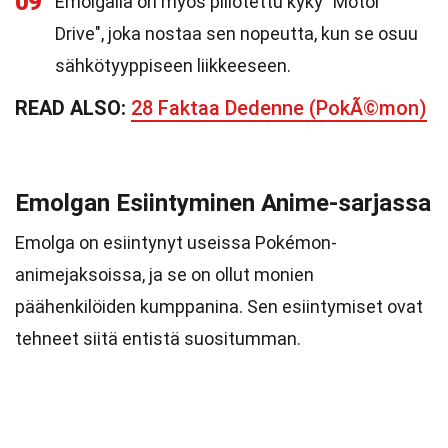
09
Emolgalla on myös piilotettu kyky "Motor
Drive", joka nostaa sen nopeutta, kun se osuu
sähkötyyppiseen liikkeeseen.
READ ALSO:
28 Faktaa Dedenne (PokÃ©mon)
Emolgan Esiintyminen Anime-sarjassa
Emolga on esiintynyt useissa Pokémon-
animejaksoissa, ja se on ollut monien
päähenkilöiden kumppanina. Sen esiintymiset ovat
tehneet siitä entistä suositumman.