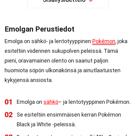
Emolgan Perustiedot
Emolga on sähkö- ja lentotyyppinen
Pokémon
, joka
esiteltiin viidennen sukupolven peleissä. Tämä
pieni, oravamainen olento on saanut paljon
huomiota söpön ulkonäkönsä ja ainutlaatuisten
kykyjensä ansiosta.
01
Emolga on
sähkö
– ja lentotyyppinen Pokémon.
02
Se esiteltiin ensimmäisen kerran Pokémon
Black ja White -peleissä.