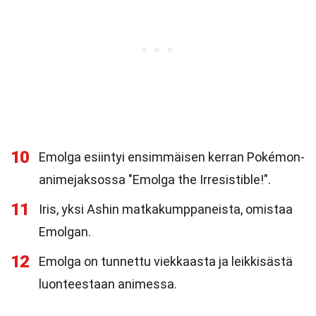
10
Emolga esiintyi ensimmäisen kerran Pokémon-
animejaksossa "Emolga the Irresistible!".
11
Iris, yksi Ashin matkakumppaneista, omistaa
Emolgan.
12
Emolga on tunnettu viekkaasta ja leikkisästä
luonteestaan animessa.