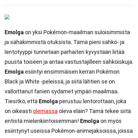
Emolga
on yksi Pokémon-maailman suloisimmista
ja sähäkimmistä otuksista. Tämä pieni sähkö- ja
lentotyyppi tunnetaan parhaiten kyvystään liitää
puusta toiseen ja antaa vastustajilleen sähköiskuja.
Emolga
esiintyi ensimmäisen kerran Pokémon
Black ja White -peleissä, ja siitä lähtien se on
valloittanut fanien sydämet ympäri maailmaa.
Tiesitkö, että
Emolga
perustuu lentorottaan, joka
on oikeasti
olemassa
oleva eläin? Tämä tekee siitä
entistä mielenkiintoisemman!
Emolga
on myös
esiintynyt useissa Pokémon-animejaksoissa, joissa