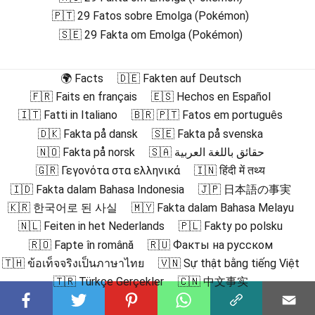
🇵🇹 29 Fatos sobre Emolga (Pokémon)
🇸🇪 29 Fakta om Emolga (Pokémon)
🌍 Facts
🇩🇪 Fakten auf Deutsch
🇫🇷 Faits en français
🇪🇸 Hechos en Español
🇮🇹 Fatti in Italiano
🇧🇷 🇵🇹 Fatos em português
🇩🇰 Fakta på dansk
🇸🇪 Fakta på svenska
🇳🇴 Fakta på norsk
🇸🇦 حقائق باللغة العربية
🇬🇷 Γεγονότα στα ελληνικά
🇮🇳 हिंदी में तथ्य
🇮🇩 Fakta dalam Bahasa Indonesia
🇯🇵 日本語の事実
🇰🇷 한국어로 된 사실
🇲🇾 Fakta dalam Bahasa Melayu
🇳🇱 Feiten in het Nederlands
🇵🇱 Fakty po polsku
🇷🇴 Fapte în română
🇷🇺 Факты на русском
🇹🇭 ข้อเท็จจริงเป็นภาษาไทย
🇻🇳 Sự thật bằng tiếng Việt
🇹🇷 Türkçe Gerçekler
🇨🇳 中文事实