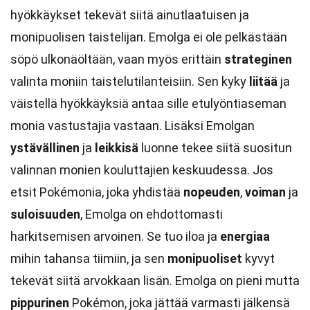
hyökkäykset tekevät siitä ainutlaatuisen ja
monipuolisen taistelijan. Emolga ei ole pelkästään
söpö ulkonäöltään, vaan myös erittäin
strateginen
valinta moniin taistelutilanteisiin. Sen kyky
liitää
ja
väistellä hyökkäyksiä antaa sille etulyöntiaseman
monia vastustajia vastaan. Lisäksi Emolgan
ystävällinen
ja
leikkisä
luonne tekee siitä suositun
valinnan monien kouluttajien keskuudessa. Jos
etsit Pokémonia, joka yhdistää
nopeuden
,
voiman
ja
suloisuuden
, Emolga on ehdottomasti
harkitsemisen arvoinen. Se tuo iloa ja
energiaa
mihin tahansa tiimiin, ja sen
monipuoliset
kyvyt
tekevät siitä arvokkaan lisän. Emolga on pieni mutta
pippurinen
Pokémon, joka jättää varmasti jälkensä