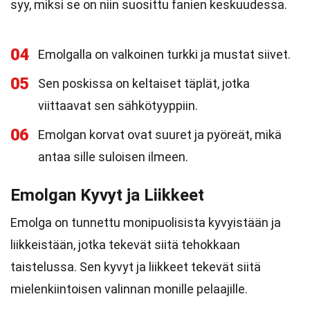
syy, miksi se on niin suosittu fanien keskuudessa.
04
Emolgalla on valkoinen turkki ja mustat siivet.
05
Sen poskissa on keltaiset täplät, jotka
viittaavat sen sähkötyyppiin.
06
Emolgan korvat ovat suuret ja pyöreät, mikä
antaa sille suloisen ilmeen.
Emolgan Kyvyt ja Liikkeet
Emolga on tunnettu monipuolisista kyvyistään ja
liikkeistään, jotka tekevät siitä tehokkaan
taistelussa. Sen kyvyt ja liikkeet tekevät siitä
mielenkiintoisen valinnan monille pelaajille.