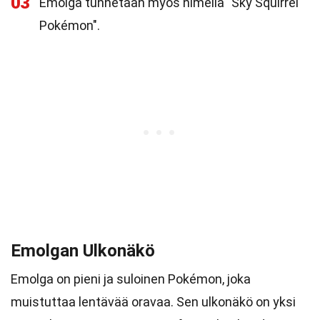
03
Emolga tunnetaan myös nimellä "Sky Squirrel
Pokémon".
Emolgan Ulkonäkö
Emolga on pieni ja suloinen Pokémon, joka
muistuttaa lentävää oravaa. Sen ulkonäkö on yksi