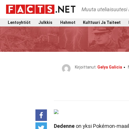
Muuta uteliaisuutesi 
Lentoyhtiöt
Julkkis
Hahmot
Kulttuuri Ja Taiteet
Kirjoittanut:
Gelya Galicia
Dedenne
on yksi Pokémon-maail