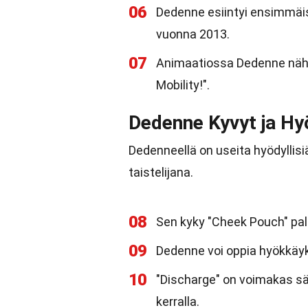
06
Dedenne esiintyi ensimmäise
vuonna 2013.
07
Animaatiossa Dedenne nähti
Mobility!".
Dedenne Kyvyt ja H
Dedenneellä on useita hyödyllisi
taistelijana.
08
Sen kyky "Cheek Pouch" pal
09
Dedenne voi oppia hyökkäyk
10
"Discharge" on voimakas s
kerralla.