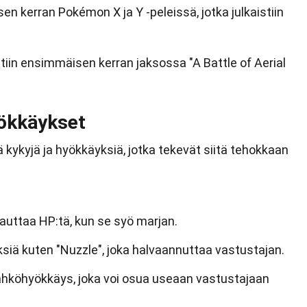
n kerran Pokémon X ja Y -peleissä, jotka julkaistiin
in ensimmäisen kerran jaksossa "A Battle of Aerial
yökkäykset
ä kykyjä ja hyökkäyksiä, jotka tekevät siitä tehokkaan
auttaa HP:tä, kun se syö marjan.
siä kuten "Nuzzle", joka halvaannuttaa vastustajan.
ähköhyökkäys, joka voi osua useaan vastustajaan