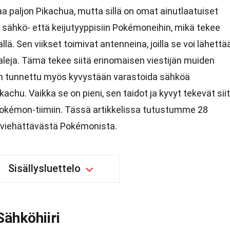
a paljon Pikachua, mutta sillä on omat ainutlaatuiset
sähkö- että keijutyyppisiin Pokémoneihin, mikä tekee
llä. Sen viikset toimivat antenneina, joilla se voi lähettä
aleja. Tämä tekee siitä erinomaisen viestijän muiden
 tunnettu myös kyvystään varastoida sähköä
achu. Vaikka se on pieni, sen taidot ja kyvyt tekevät sii
Pokémon-tiimiin. Tässä artikkelissa tutustumme 28
ä viehättävästä Pokémonista.
Sisällysluettelo
ähköhiiri