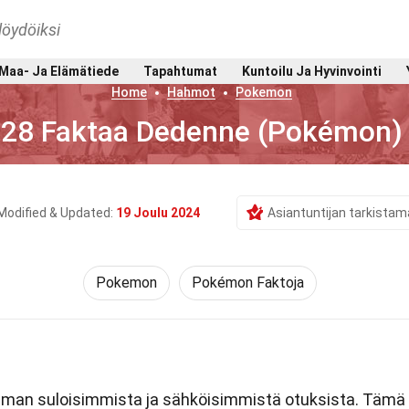
löydöiksi
Maa- Ja Elämätiede
Tapahtumat
Kuntoilu Ja Hyvinvointi
Home
Hahmot
Pokemon
28 Faktaa Dedenne (Pokémon)
Modified & Updated:
19 Joulu 2024
Asiantuntijan tarkistam
Pokemon
Pokémon Faktoja
man suloisimmista ja sähköisimmistä otuksista. Tämä