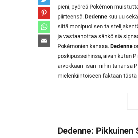
pieni, pyöreä Pokémon muistutta
piirteensä.
Dedenne
kuuluu sekä 
siitä monipuolisen taistelijakentä
ja vastaanottaa sähköisiä signa
Pokémonien kanssa.
Dedenne
on
poskipusseihinsa, aivan kuten Pik
arvokkaan lisän mihin tahansa 
mielenkiintoiseen faktaan täst
Dedenne: Pikkuinen S