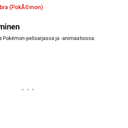
cobra (PokÃ©mon)
yminen
ä Pokémon-pelisarjassa ja -animaatiossa.