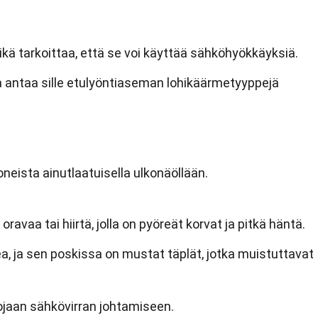
kä tarkoittaa, että se voi käyttää sähköhyökkäyksiä.
ka antaa sille etulyöntiaseman lohikäärmetyyppejä
ista ainutlaatuisella ulkonäöllään.
avaa tai hiirtä, jolla on pyöreät korvat ja pitkä häntä.
a, ja sen poskissa on mustat täplät, jotka muistuttavat
ojaan sähkövirran johtamiseen.