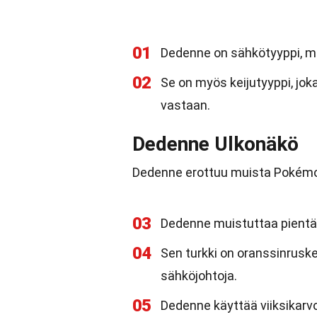
01
Dedenne on sähkötyyppi, mi
02
Se on myös keijutyyppi, jo
vastaan.
Dedenne Ulkonäkö
Dedenne erottuu muista Pokémone
03
Dedenne muistuttaa pientä or
04
Sen turkki on oranssinruske
sähköjohtoja.
05
Dedenne käyttää viiksikarv