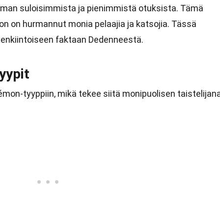
man suloisimmista ja pienimmistä otuksista. Tämä
on on hurmannut monia pelaajia ja katsojia. Tässä
lenkiintoiseen faktaan Dedenneestä.
yypit
on-tyyppiin, mikä tekee siitä monipuolisen taistelijana