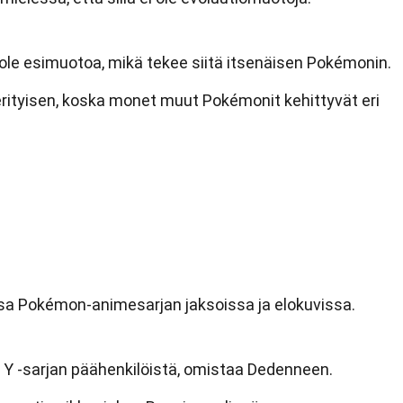
ä ole esimuotoa, mikä tekee siitä itsenäisen Pokémonin.
ityisen, koska monet muut Pokémonit kehittyvät eri
a Pokémon-animesarjan jaksoissa ja elokuvissa.
 Y -sarjan päähenkilöistä, omistaa Dedenneen.