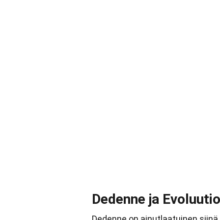
Dedenne ja Evoluuti
Dedenne on ainutlaatuinen siinä m