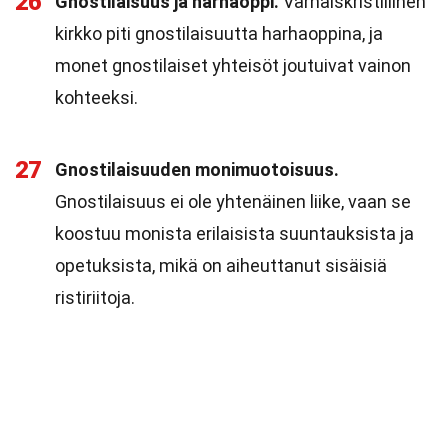
26
Gnostilaisuus ja harhaoppi.
Varhaiskristillinen
kirkko piti gnostilaisuutta harhaoppina, ja
monet gnostilaiset yhteisöt joutuivat vainon
kohteeksi.
27
Gnostilaisuuden monimuotoisuus.
Gnostilaisuus ei ole yhtenäinen liike, vaan se
koostuu monista erilaisista suuntauksista ja
opetuksista, mikä on aiheuttanut sisäisiä
ristiriitoja.