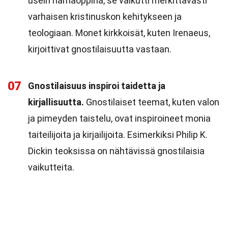
usein harhaoppina, se vaikutti merkittävästi
varhaisen kristinuskon kehitykseen ja
teologiaan. Monet kirkkoisät, kuten Irenaeus,
kirjoittivat gnostilaisuutta vastaan.
07
Gnostilaisuus inspiroi taidetta ja
kirjallisuutta.
Gnostilaiset teemat, kuten valon
ja pimeyden taistelu, ovat inspiroineet monia
taiteilijoita ja kirjailijoita. Esimerkiksi Philip K.
Dickin teoksissa on nähtävissä gnostilaisia
vaikutteita.