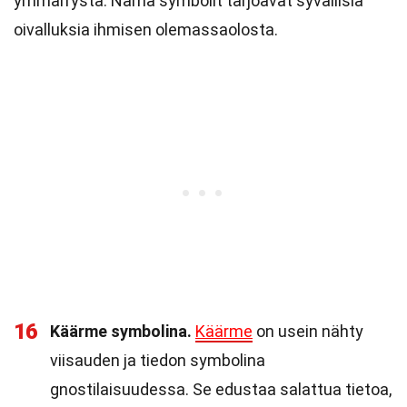
ymmärrystä. Nämä symbolit tarjoavat syvällisiä
oivalluksia ihmisen olemassaolosta.
16
Käärme symbolina.
Käärme
on usein nähty
viisauden ja tiedon symbolina
gnostilaisuudessa. Se edustaa salattua tietoa,