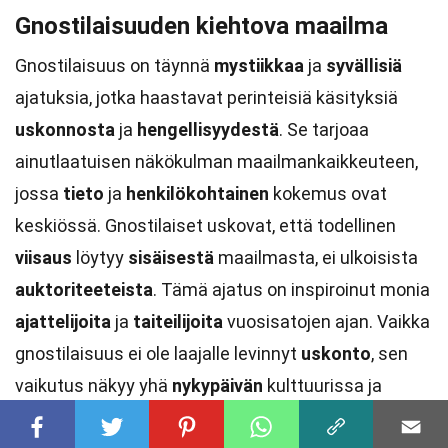
Gnostilaisuuden kiehtova maailma
Gnostilaisuus on täynnä
mystiikkaa
ja
syvällisiä
ajatuksia, jotka haastavat perinteisiä käsityksiä
uskonnosta
ja
hengellisyydestä
. Se tarjoaa
ainutlaatuisen näkökulman maailmankaikkeuteen,
jossa
tieto
ja
henkilökohtainen
kokemus ovat
keskiössä. Gnostilaiset uskovat, että todellinen
viisaus
löytyy
sisäisestä
maailmasta, ei ulkoisista
auktoriteeteista
. Tämä ajatus on inspiroinut monia
ajattelijoita
ja
taiteilijoita
vuosisatojen ajan. Vaikka
gnostilaisuus ei ole laajalle levinnyt
uskonto
, sen
vaikutus näkyy yhä
nykypäivän
kulttuurissa ja
filosofiassa
. Se kutsuu meitä pohtimaan