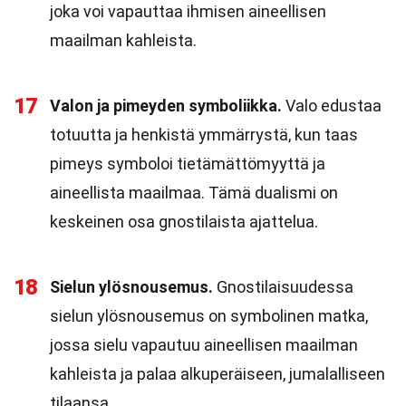
joka voi vapauttaa ihmisen aineellisen
maailman kahleista.
17
Valon ja pimeyden symboliikka.
Valo edustaa
totuutta ja henkistä ymmärrystä, kun taas
pimeys symboloi tietämättömyyttä ja
aineellista maailmaa. Tämä dualismi on
keskeinen osa gnostilaista ajattelua.
18
Sielun ylösnousemus.
Gnostilaisuudessa
sielun ylösnousemus on symbolinen matka,
jossa sielu vapautuu aineellisen maailman
kahleista ja palaa alkuperäiseen, jumalalliseen
tilaansa.