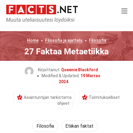
Muuta uteliaisuutesi löydöiksi
Home
Filosofia ja ajattelu
Filosofia
27 Faktaa Metaetiikka
Kirjoittanut:
Queenie Blackford
Modified & Updated:
19 Marras
2024
Asiantuntijan tarkistama
Toimitukselliset
ohjeet
Filosofia
Etiikan faktat