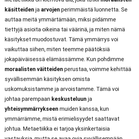
käsitteiden
ja
arvojen
perimmäistä luonnetta. Se
auttaa meitä ymmärtämään, miksi pidämme
tiettyjä asioita oikeina tai väärinä, ja miten nämä
käsitykset muodostuvat. Tämä ymmärrys voi
vaikuttaa siihen, miten teemme päätöksiä
jokapäiväisessä elämässämme. Kun pohdimme
moraalisten väitteiden
perustaa, voimme kehittää
syvällisemmän käsityksen omista
uskomuksistamme ja arvoistamme. Tämä voi
johtaa parempaan
keskusteluun
ja
yhteisymmärrykseen
muiden kanssa, kun
ymmärrämme, mistä erimielisyydet saattavat
johtua. Metaetiikka ei tarjoa yksinkertaisia
vastauksia, mutta se avaa ovia syvällisempään