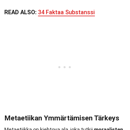
READ ALSO:
34 Faktaa Substanssi
Metaetiikan Ymmärtämisen Tärkeys
Metaetiikka on kiehtova ala, joka tutkii
moraalisten