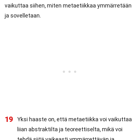
vaikuttaa siihen, miten metaetiikkaa ymmärretään
ja sovelletaan.
19
Yksi haaste on, että metaetiikka voi vaikuttaa
liian abstraktilta ja teoreettiselta, mikä voi
tehdä siitä vaikeasti ymmärrettävän ja