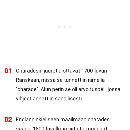
01
Charadesin juuret ulottuvat 1700-luvun
Ranskaan, missä se tunnettiin nimellä
"charade". Alun perin se oli arvoituspeli, jossa
vihjeet annettiin sanallisesti.
02
Englanninkieliseen maailmaan charades
saapui 1800-luvulla, ja siitä tuli nopeasti