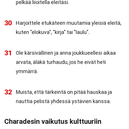
pelkää liioitella eleitäsi.
30
Harjoittele etukäteen muutamia yleisiä eleitä,
kuten "elokuva", "kirja" tai "laulu".
31
Ole kärsivällinen ja anna joukkueellesi aikaa
arvata, äläkä turhaudu, jos he eivät heti
ymmärrä.
32
Muista, että tärkeintä on pitää hauskaa ja
nauttia pelistä yhdessä ystävien kanssa.
Charadesin vaikutus kulttuuriin