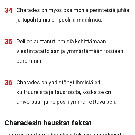
34
Charades on myös osa monia perinteisiä juhlia
ja tapahtumia eri puolilla maailmaa.
35
Peli on auttanut ihmisiä kehittämään
viestintätaitojaan ja ymmärtämään toisiaan
paremmin.
36
Charades on yhdistänyt ihmisiä eri
kulttuureista ja taustoista, koska se on
universaali ja helposti ymmärrettävä peli.
Charadesin hauskat faktat
Lopuksi muutamia hauskoja faktoja charadesista,