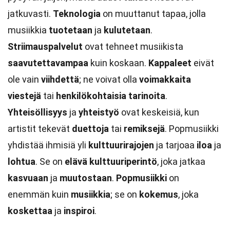
jatkuvasti.
Teknologia
on muuttanut tapaa, jolla
musiikkia
tuotetaan
ja
kulutetaan
.
Striimauspalvelut
ovat tehneet musiikista
saavutettavampaa
kuin koskaan.
Kappaleet
eivät
ole vain
viihdettä
; ne voivat olla
voimakkaita
viestejä
tai
henkilökohtaisia
tarinoita
.
Yhteisöllisyys
ja
yhteistyö
ovat keskeisiä, kun
artistit tekevät
duettoja
tai
remiksejä
. Popmusiikki
yhdistää ihmisiä yli
kulttuurirajojen
ja tarjoaa
iloa
ja
lohtua
. Se on
elävä
kulttuuriperintö
, joka jatkaa
kasvuaan
ja
muutostaan
.
Popmusiikki
on
enemmän kuin
musiikkia
; se on
kokemus
, joka
koskettaa
ja
inspiroi
.