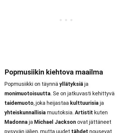
Popmusiikin kiehtova maailma
Popmusiikki on täynnä
yllätyksiä
ja
monimuotoisuutta
. Se on jatkuvasti kehittyvä
taidemuoto
, joka heijastaa
kulttuurisia
ja
yhteiskunnallisia
muutoksia.
Artistit
kuten
Madonna
ja
Michael Jackson
ovat jättäneet
pysyvän jäljen, mutta uudet
tähdet
nousevat