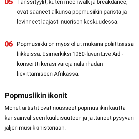
05
Tanssityylit, kuten moonwalk ja breakdance,
ovat saaneet alkunsa popmusiikin parista ja
levinneet laajasti nuorison keskuudessa.
06
Popmusiikki on myös ollut mukana poliittisissa
liikkeissä. Esimerkiksi 1980-luvun Live Aid -
konsertti keräsi varoja nälänhädän
lievittämiseen Afrikassa.
Popmusiikin ikonit
Monet artistit ovat nousseet popmusiikin kautta
kansainväliseen kuuluisuuteen ja jättäneet pysyvän
jäljen musiikkihistoriaan.