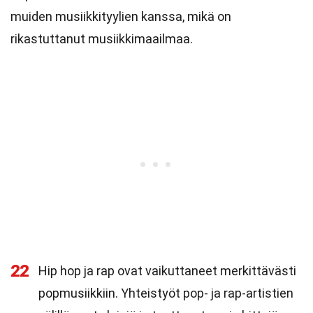
muiden musiikkityylien kanssa, mikä on
rikastuttanut musiikkimaailmaa.
22
Hip hop ja rap ovat vaikuttaneet merkittävästi
popmusiikkiin. Yhteistyöt pop- ja rap-artistien