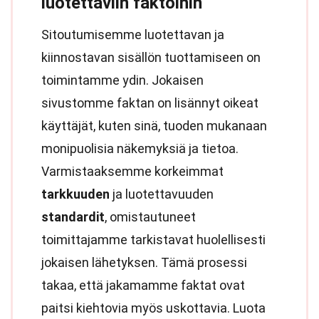
luotettaviin faktoihin
Sitoutumisemme luotettavan ja
kiinnostavan sisällön tuottamiseen on
toimintamme ydin. Jokaisen
sivustomme faktan on lisännyt oikeat
käyttäjät, kuten sinä, tuoden mukanaan
monipuolisia näkemyksiä ja tietoa.
Varmistaaksemme korkeimmat
tarkkuuden
ja luotettavuuden
standardit
, omistautuneet
toimittajamme tarkistavat huolellisesti
jokaisen lähetyksen. Tämä prosessi
takaa, että jakamamme faktat ovat
paitsi kiehtovia myös uskottavia. Luota