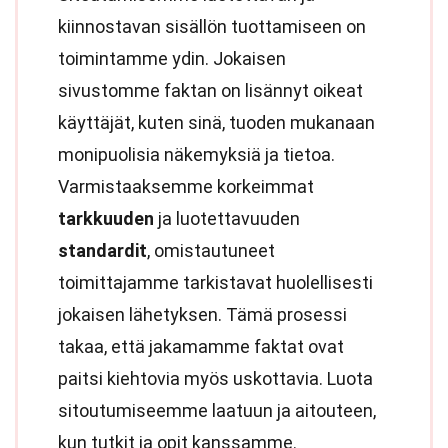
kiinnostavan sisällön tuottamiseen on
toimintamme ydin. Jokaisen
sivustomme faktan on lisännyt oikeat
käyttäjät, kuten sinä, tuoden mukanaan
monipuolisia näkemyksiä ja tietoa.
Varmistaaksemme korkeimmat
tarkkuuden
ja luotettavuuden
standardit
, omistautuneet
toimittajamme tarkistavat huolellisesti
jokaisen lähetyksen. Tämä prosessi
takaa, että jakamamme faktat ovat
paitsi kiehtovia myös uskottavia. Luota
sitoutumiseemme laatuun ja aitouteen,
kun tutkit ja opit kanssamme.