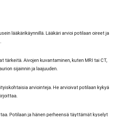
ein lääkärikäynnillä. Lääkäri arvioi potilaan oireet ja
.
 tärkeitä. Aivojen kuvantaminen, kuten MRI tai CT,
rion sijainnin ja laajuuden.
yiskohtaisia arviointeja. He arvioivat potilaan kykyä
rjoittaa.
taa. Potilaan ja hänen perheensä täyttämät kyselyt