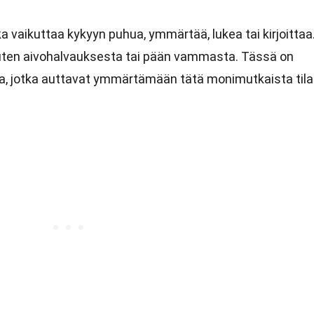
ka vaikuttaa kykyyn puhua, ymmärtää, lukea tai kirjoittaa
kuten aivohalvauksesta tai pään vammasta. Tässä on
sta, jotka auttavat ymmärtämään tätä monimutkaista til