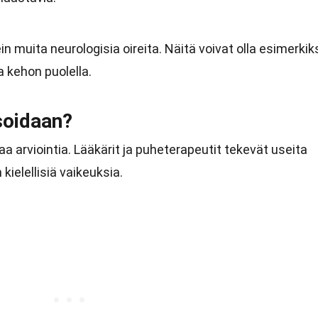
in muita neurologisia oireita. Näitä voivat olla esimerkik
a kehon puolella.
soidaan?
aa arviointia. Lääkärit ja puheterapeutit tekevät useita
ielellisiä vaikeuksia.