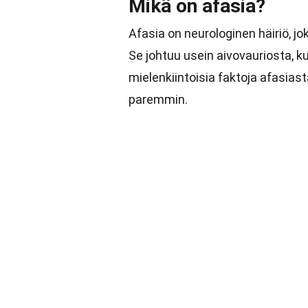
Mikä on afasia?
Afasia on neurologinen häiriö, jo
Se johtuu usein aivovauriosta, 
mielenkiintoisia faktoja afasia
paremmin.