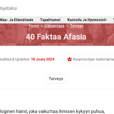
löydöiksi
Maa- Ja Elämätiede
Tapahtumat
Kuntoilu Ja Hyvinvointi
Home
Elämäntapa
Terveys
40 Faktaa Afasia
odified & Updated:
18 Joulu 2024
Asiantuntijan tarkistama
Terveys
oginen häiriö, joka vaikuttaa ihmisen kykyyn puhua,