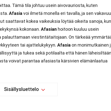
ittaa. Tämä tila johtuu usein aivovauriosta, kuten
sta.
Afasia
voi ilmetä monella eri tavalla, ja sen vakavu
kut saattavat kokea vaikeuksia löytää oikeita sanoja, ku
hekykynsä kokonaan.
Afasian
hoitoon kuuluu usein
ta palauttamaan viestintätaitojaan. On tärkeää ymmärtää
lykkyyteen tai ajattelukykyyn.
Afasia
on monimutkainen j
ivällisyyttä ja tukea sekä potilaalta että hänen läheisiltään
lasta voivat parantaa afasiasta kärsivien elämänlaatua
Sisällysluettelo