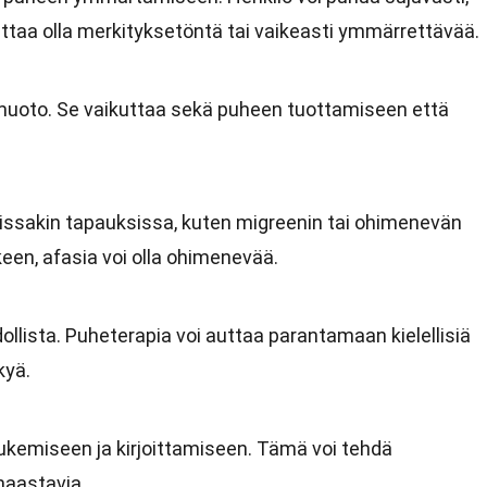
aa olla merkityksetöntä tai vaikeasti ymmärrettävää.
 muoto. Se vaikuttaa sekä puheen tuottamiseen että
 Joissakin tapauksissa, kuten migreenin tai ohimenevän
een, afasia voi olla ohimenevää.
lista. Puheterapia voi auttaa parantamaan kielellisiä
kyä.
lukemiseen ja kirjoittamiseen. Tämä voi tehdä
 haastavia.