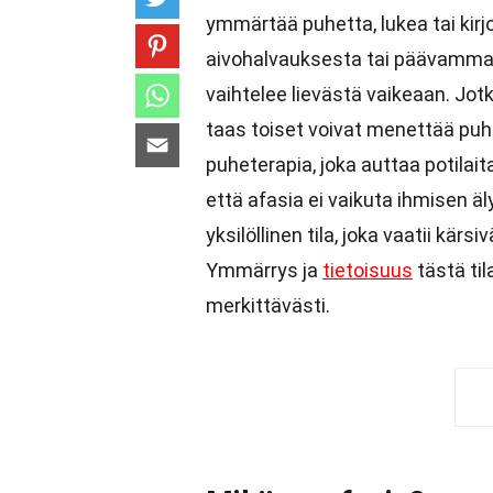
ymmärtää puhetta, lukea tai kirjo
aivohalvauksesta tai päävamma
vaihtelee lievästä vaikeaan. Jot
taas toiset voivat menettää pu
puheterapia, joka auttaa potilai
että afasia ei vaikuta ihmisen ä
yksilöllinen tila, joka vaatii kärs
Ymmärrys ja
tietoisuus
tästä ti
merkittävästi.