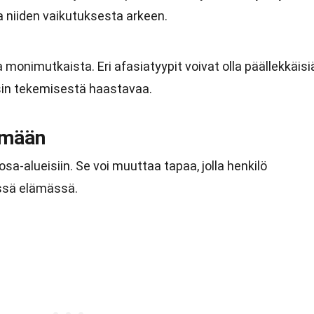
ja niiden vaikutuksesta arkeen.
a monimutkaista. Eri afasiatyypit voivat olla päällekkäisi
sin tekemisestä haastavaa.
ämään
sa-alueisiin. Se voi muuttaa tapaa, jolla henkilö
essä elämässä.