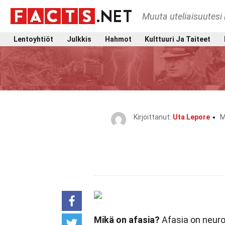
Muuta uteliaisuutesi 
Lentoyhtiöt
Julkkis
Hahmot
Kulttuuri Ja Taiteet
Kirjoittanut:
Uta Lepore
M
Mikä on afasia?
Afasia on neurol