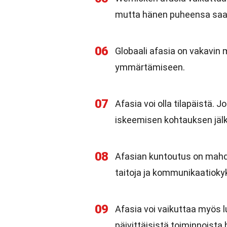
mutta hänen puheensa saatt
06
Globaali afasia on vakavin
ymmärtämiseen.
07
Afasia voi olla tilapäistä.
iskeemisen kohtauksen jälk
08
Afasian kuntoutus on mahdol
taitoja ja kommunikaatioky
09
Afasia voi vaikuttaa myös 
päivittäisistä toiminnoista