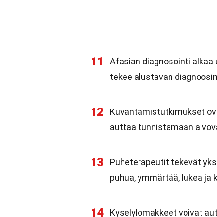
11
Afasian diagnosointi alkaa us
tekee alustavan diagnoosin
12
Kuvantamistutkimukset ovat
auttaa tunnistamaan aivovau
13
Puheterapeutit tekevät yksit
puhua, ymmärtää, lukea ja ki
14
Kyselylomakkeet voivat aut