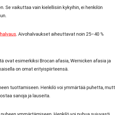
. Se vaikuttaa vain kielellisiin kykyihin, ei henkilön
uun.
ohalvaus
. Aivohalvaukset aiheuttavat noin 25–40 %
itä ovat esimerkiksi Brocan afasia, Wernicken afasia ja
okaisella on omat erityispiirteensä.
heen tuottamiseen. Henkilö voi ymmärtää puhetta, mut
staa sanoja ja lauseita.
 puheen ymmärtämiseen. Henkilö voi puhua sujuvasti,