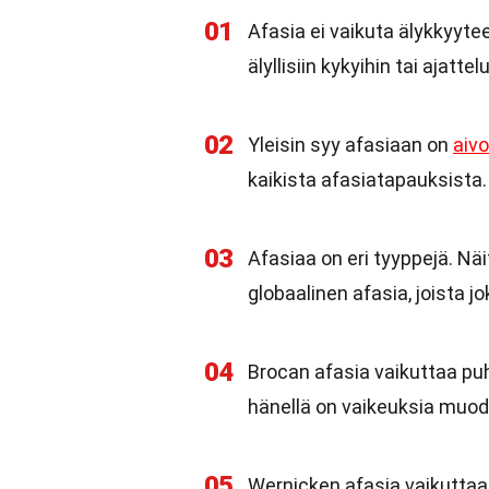
01
Afasia ei vaikuta älykkyyteen
älyllisiin kykyihin tai ajattel
02
Yleisin syy afasiaan on
aiv
kaikista afasiatapauksista.
03
Afasiaa on eri tyyppejä. Nä
globaalinen afasia, joista j
04
Brocan afasia vaikuttaa pu
hänellä on vaikeuksia muodo
05
Wernicken afasia vaikuttaa