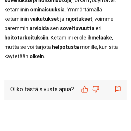
sovelluksia
ja
hoitomuotoja
, jotka hyödyntävät
ketamiinin
ominaisuuksia
. Ymmärtämällä
ketamiinin
vaikutukset
ja
rajoitukset
, voimme
paremmin
arvioida
sen
soveltuvuutta
eri
hoitotarkoituksiin
. Ketamiini ei ole
ihmelääke
,
mutta se voi tarjota
helpotusta
monille, kun sitä
käytetään
oikein
.
Oliko tästä sivusta apua?