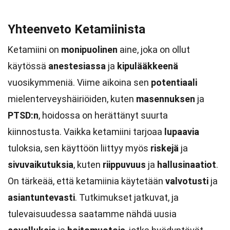
Yhteenveto Ketamiinista
Ketamiini on
monipuolinen
aine, joka on ollut
käytössä
anestesiassa
ja
kipulääkkeenä
vuosikymmeniä. Viime aikoina sen
potentiaali
mielenterveyshäiriöiden, kuten
masennuksen
ja
PTSD:n
, hoidossa on herättänyt suurta
kiinnostusta. Vaikka ketamiini tarjoaa
lupaavia
tuloksia, sen käyttöön liittyy myös
riskejä
ja
sivuvaikutuksia
, kuten
riippuvuus
ja
hallusinaatiot
.
On tärkeää, että ketamiinia käytetään
valvotusti
ja
asiantuntevasti
. Tutkimukset jatkuvat, ja
tulevaisuudessa saatamme nähdä uusia