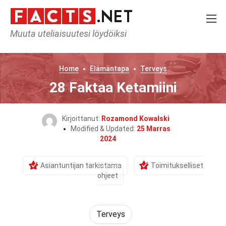
Muuta uteliaisuutesi löydöiksi
Home
Elämäntapa
Terveys
28 Faktaa Ketamiini
Kirjoittanut:
Rozamond Kowalski
Modified & Updated:
25 Marras
2024
Asiantuntijan tarkistama
Toimitukselliset
ohjeet
Terveys