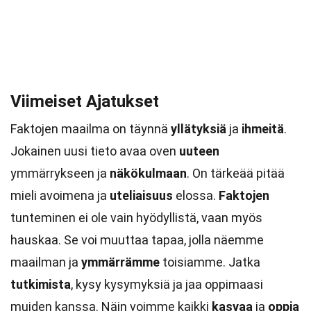
Viimeiset Ajatukset
Faktojen maailma on täynnä
yllätyksiä
ja
ihmeitä
.
Jokainen uusi tieto avaa oven
uuteen
ymmärrykseen ja
näkökulmaan
. On tärkeää pitää
mieli avoimena ja
uteliaisuus
elossa.
Faktojen
tunteminen ei ole vain hyödyllistä, vaan myös
hauskaa. Se voi muuttaa tapaa, jolla näemme
maailman ja
ymmärrämme
toisiamme. Jatka
tutkimista
, kysy kysymyksiä ja jaa oppimaasi
muiden kanssa. Näin voimme kaikki
kasvaa
ja
oppia