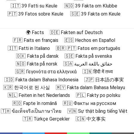
🇮🇹 39 Fatti su Keule
🇳🇴 39 Fakta om Klubbe
🇵🇹 39 Fatos sobre Keule
🇸🇪 39 Fakta om Keule
🌍 Facts
🇩🇪 Fakten auf Deutsch
🇫🇷 Faits en français
🇪🇸 Hechos en Español
🇮🇹 Fatti in Italiano
🇧🇷 🇵🇹 Fatos em português
🇩🇰 Fakta på dansk
🇸🇪 Fakta på svenska
🇳🇴 Fakta på norsk
🇸🇦 حقائق باللغة العربية
🇬🇷 Γεγονότα στα ελληνικά
🇮🇳 हिंदी में तथ्य
🇮🇩 Fakta dalam Bahasa Indonesia
🇯🇵 日本語の事実
🇰🇷 한국어로 된 사실
🇲🇾 Fakta dalam Bahasa Melayu
🇳🇱 Feiten in het Nederlands
🇵🇱 Fakty po polsku
🇷🇴 Fapte în română
🇷🇺 Факты на русском
🇹🇭 ข้อเท็จจริงเป็นภาษาไทย
🇻🇳 Sự thật bằng tiếng Việt
🇹🇷 Türkçe Gerçekler
🇨🇳 中文事实