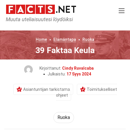
Muuta uteliaisuutesi löydöiksi
Home
Elämäntapa
Ruoka
39 Faktaa Keula
Kirjoittanut:
Cindy Ruvalcaba
Julkaistu:
17 Syys 2024
Asiantuntijan tarkistama
Toimitukselliset
ohjeet
Ruoka