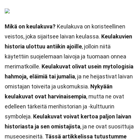
Mikä on keulakuva?
Keulakuva on koristeellinen
veistos, joka sijaitsee laivan keulassa.
Keulakuvien
historia ulottuu antiikin ajoille
, jolloin niitä
käytettiin suojelemaan laivoja ja tuomaan onnea
merimatkoille.
Keulakuvat olivat usein mytologisia
hahmoja, eläimiä tai jumalia
, ja ne heijastivat laivan
omistajan toiveita ja uskomuksia.
Nykyään
keulakuvat ovat harvinaisempia
, mutta ne ovat
edelleen tärkeitä merihistorian ja -kulttuurin
symboleja.
Keulakuvat voivat kertoa paljon laivan
historiasta ja sen omistajista
, ja ne ovat suosittuja
museoesineitä.
Tässä artikkelissa tutustumme