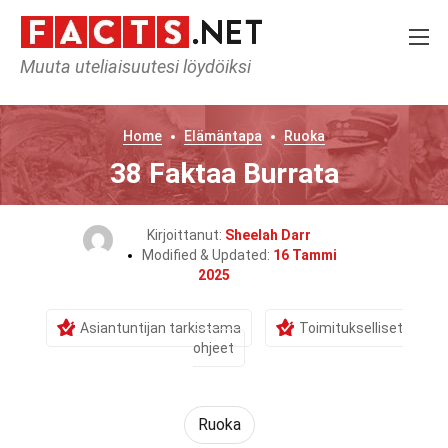
Muuta uteliaisuutesi löydöiksi
Home
Elämäntapa
Ruoka
38 Faktaa Burrata
Kirjoittanut:
Sheelah Darr
Modified & Updated:
16 Tammi
2025
Asiantuntijan tarkistama
Toimitukselliset
ohjeet
Ruoka