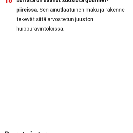
18
Burrata on saanut suosiota gourmet-
piireissä.
Sen ainutlaatuinen maku ja rakenne
tekevät siitä arvostetun juuston
huippuravintoloissa.