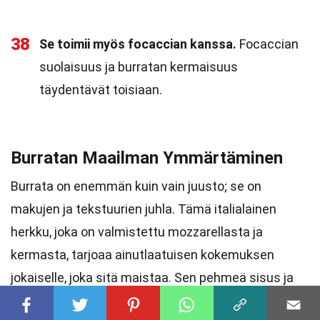
38
Se toimii myös focaccian kanssa.
Focaccian
suolaisuus ja burratan kermaisuus
täydentävät toisiaan.
Burratan Maailman Ymmärtäminen
Burrata on enemmän kuin vain juusto; se on
makujen ja tekstuurien juhla. Tämä italialainen
herkku, joka on valmistettu mozzarellasta ja
kermasta, tarjoaa ainutlaatuisen kokemuksen
jokaiselle, joka sitä maistaa. Sen pehmeä sisus ja
kermainen maku tekevät siitä täydellisen lisän