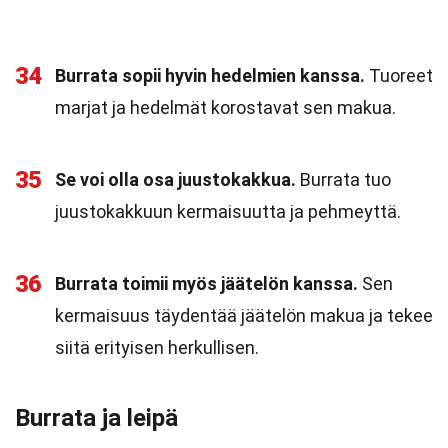
34
Burrata sopii hyvin hedelmien kanssa.
Tuoreet
marjat ja hedelmät korostavat sen makua.
35
Se voi olla osa juustokakkua.
Burrata tuo
juustokakkuun kermaisuutta ja pehmeyttä.
36
Burrata toimii myös jäätelön kanssa.
Sen
kermaisuus täydentää jäätelön makua ja tekee
siitä erityisen herkullisen.
Burrata ja leipä