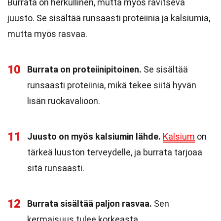
Burrata on herkullinen, mutta myös ravitseva
juusto. Se sisältää runsaasti proteiinia ja kalsiumia,
mutta myös rasvaa.
10
Burrata on proteiinipitoinen.
Se sisältää
runsaasti proteiinia, mikä tekee siitä hyvän
lisän ruokavalioon.
11
Juusto on myös kalsiumin lähde.
Kalsium
on
tärkeä luuston terveydelle, ja burrata tarjoaa
sitä runsaasti.
12
Burrata sisältää paljon rasvaa.
Sen
kermaisuus tulee korkeasta