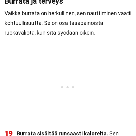
Burrata ja terveys
Vaikka burrata on herkullinen, sen nauttiminen vaatii
kohtuullisuutta. Se on osa tasapainoista
ruokavaliota, kun sitä syödään oikein.
19
Burrata sisältää runsaasti kaloreita.
Sen