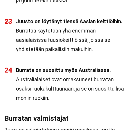
ja gourmet-kaupoissa.
23
Juusto on löytänyt tiensä Aasian keittiöihin.
Burrataa käytetään yhä enemmän
aasialaisissa fuusiokeittiöissä, joissa se
yhdistetään paikallisiin makuihin.
24
Burrata on suosittu myös Australiassa.
Australialaiset ovat omaksuneet burratan
osaksi ruokakulttuuriaan, ja se on suosittu lisä
moniin ruokiin.
Burratan valmistajat
Burrataa valmistetaan ympäri maailmaa, mutta