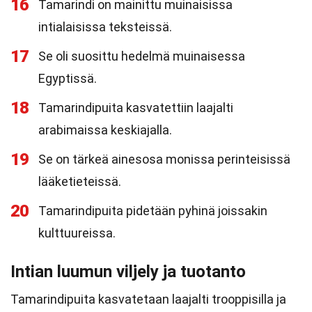
16
Tamarindi on mainittu muinaisissa
intialaisissa teksteissä.
17
Se oli suosittu hedelmä muinaisessa
Egyptissä.
18
Tamarindipuita kasvatettiin laajalti
arabimaissa keskiajalla.
19
Se on tärkeä ainesosa monissa perinteisissä
lääketieteissä.
20
Tamarindipuita pidetään pyhinä joissakin
kulttuureissa.
Intian luumun viljely ja tuotanto
Tamarindipuita kasvatetaan laajalti trooppisilla ja