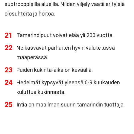
subtrooppisilla alueilla. Niiden viljely vaatii erityisiä
olosuhteita ja hoitoa.
21
Tamarindipuut voivat elää yli 200 vuotta.
22
Ne kasvavat parhaiten hyvin valutetussa
maaperässä.
23
Puiden kukinta-aika on keväällä.
24
Hedelmät kypsyvät yleensä 6-9 kuukauden
kuluttua kukinnasta.
25
Intia on maailman suurin tamarindin tuottaja.