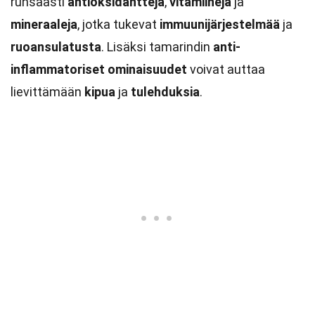
runsaasti
antioksidantteja
,
vitamiineja
ja
mineraaleja
, jotka tukevat
immuunijärjestelmää
ja
ruoansulatusta
. Lisäksi tamarindin
anti-
inflammatoriset ominaisuudet
voivat auttaa
lievittämään
kipua
ja
tulehduksia
.