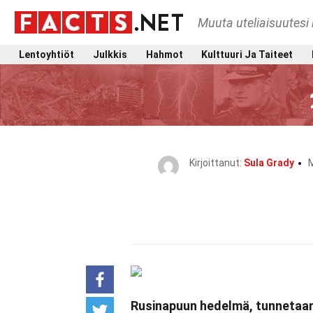
Muuta uteliaisuutesi 
Lentoyhtiöt
Julkkis
Hahmot
Kulttuuri Ja Taiteet
Kirjoittanut:
Sula Grady
M
Rusinapuun hedelmä, tunnetaan 