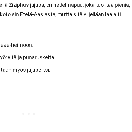
lä Ziziphus jujuba, on hedelmäpuu, joka tuottaa pieniä,
oisin Etelä-Aasiasta, mutta sitä viljellään laajalti
ceae-heimoon.
yöreitä ja punaruskeita.
taan myös jujubeiksi.