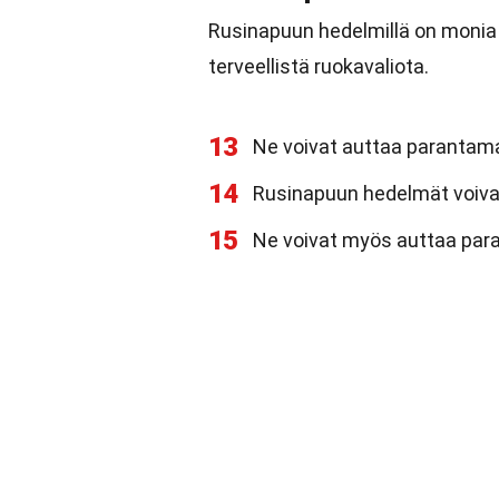
Rusinapuun hedelmillä on monia 
terveellistä ruokavaliota.
13
Ne voivat auttaa parantam
14
Rusinapuun hedelmät voiva
15
Ne voivat myös auttaa par