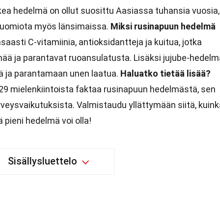
ea hedelmä on ollut suosittu Aasiassa tuhansia vuosia,
huomiota myös länsimaissa.
Miksi rusinapuun hedelmä
saasti C-vitamiinia, antioksidantteja ja kuitua, jotka
mää ja parantavat ruoansulatusta. Lisäksi jujube-hedelm
ä ja parantamaan unen laatua.
Haluatko tietää lisää?
29 mielenkiintoista faktaa rusinapuun hedelmästä, sen
erveysvaikutuksista. Valmistaudu yllättymään siitä, kuin
 pieni hedelmä voi olla!
Sisällysluettelo