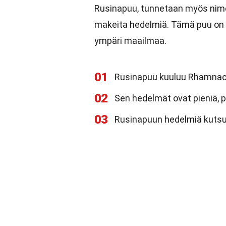
Rusinapuu, tunnetaan myös nimel
makeita hedelmiä. Tämä puu on kot
ympäri maailmaa.
01
Rusinapuu kuuluu Rhamna
02
Sen hedelmät ovat pieniä, p
03
Rusinapuun hedelmiä kutsu