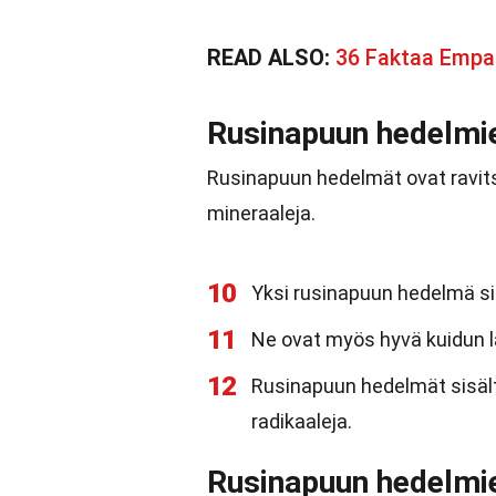
READ ALSO:
36 Faktaa Emp
Rusinapuun hedelmie
Rusinapuun hedelmät ovat ravitse
mineraaleja.
10
Yksi rusinapuun hedelmä sis
11
Ne ovat myös hyvä kuidun l
12
Rusinapuun hedelmät sisält
radikaaleja.
Rusinapuun hedelmi