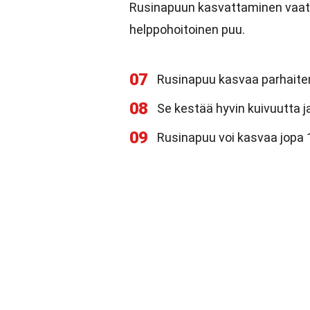
Rusinapuun kasvattaminen vaatii 
helppohoitoinen puu.
07
Rusinapuu kasvaa parhaite
08
Se kestää hyvin kuivuutta ja
09
Rusinapuu voi kasvaa jopa 