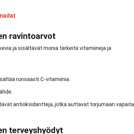
anadat
n ravintoarvot
via ja sisältävät monia tärkeitä vitamiineja ja
ältää runsaasti C-vitamiinia.
ähde.
ävät antioksidantteja, jotka auttavat torjumaan vapaita
en terveyshyödyt