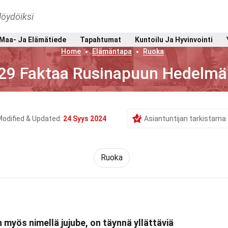
löydöiksi
Maa- Ja Elämätiede
Tapahtumat
Kuntoilu Ja Hyvinvointi
Home
Elämäntapa
Ruoka
29 Faktaa Rusinapuun Hedelmä
odified & Updated:
24 Syys 2024
Asiantuntijan tarkistama
Ruoka
myös nimellä jujube, on täynnä yllättäviä