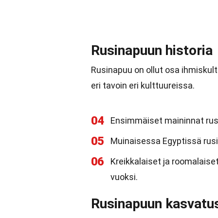
Rusinapuun historia
Rusinapuu on ollut osa ihmiskul
eri tavoin eri kulttuureissa.
04
Ensimmäiset maininnat rusi
05
Muinaisessa Egyptissä rusin
06
Kreikkalaiset ja roomalais
vuoksi.
Rusinapuun kasvatu