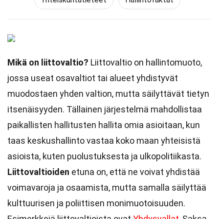
Mikä on liittovaltio?
Liittovaltio on hallintomuoto,
jossa useat osavaltiot tai alueet yhdistyvät
muodostaen yhden valtion, mutta säilyttävät tietyn
itsenäisyyden. Tällainen järjestelmä mahdollistaa
paikallisten hallitusten hallita omia asioitaan, kun
taas keskushallinto vastaa koko maan yhteisistä
asioista, kuten puolustuksesta ja ulkopolitiikasta.
Liittovaltioiden
etuna on, että ne voivat yhdistää
voimavaroja ja osaamista, mutta samalla säilyttää
kulttuurisen ja poliittisen monimuotoisuuden.
Esimerkkejä liittovaltioista ovat
Yhdysvallat
, Saksa