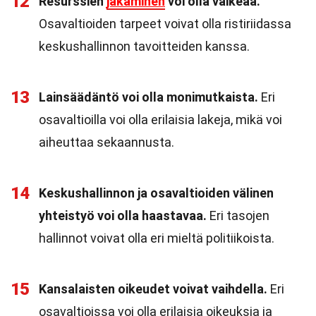
12
Resurssien
jakaminen
voi olla vaikeaa.
Osavaltioiden tarpeet voivat olla ristiriidassa
keskushallinnon tavoitteiden kanssa.
13
Lainsäädäntö voi olla monimutkaista.
Eri
osavaltioilla voi olla erilaisia lakeja, mikä voi
aiheuttaa sekaannusta.
14
Keskushallinnon ja osavaltioiden välinen
yhteistyö voi olla haastavaa.
Eri tasojen
hallinnot voivat olla eri mieltä politiikoista.
15
Kansalaisten oikeudet voivat vaihdella.
Eri
osavaltioissa voi olla erilaisia oikeuksia ja