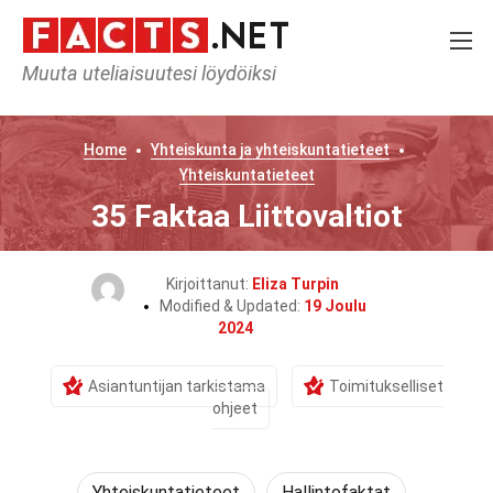
Muuta uteliaisuutesi löydöiksi
Home
Yhteiskunta ja yhteiskuntatieteet
Yhteiskuntatieteet
35 Faktaa Liittovaltiot
Kirjoittanut:
Eliza Turpin
Modified & Updated:
19 Joulu
2024
Asiantuntijan tarkistama
Toimitukselliset
ohjeet
Yhteiskuntatieteet
Hallintofaktat