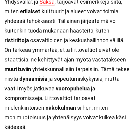
Yhdysvallat ja
Saksa
, tarjoavat esimerkkejä siitä,
miten
erilaiset
kulttuurit ja alueet voivat toimia
yhdessä tehokkaasti. Tällainen järjestelmä voi
kuitenkin tuoda mukanaan haasteita, kuten
ristiriitoja
osavaltioiden ja keskushallinnon välillä.
On tärkeää ymmärtää, että liittovaltiot eivät ole
staattisia; ne kehittyvät ajan myötä vastatakseen
muuttuviin
yhteiskunnallisiin tarpeisiin. Tämä tekee
niistä
dynaamisia
ja sopeutumiskykyisiä, mutta
vaatii myös jatkuvaa
vuoropuhelua
ja
kompromisseja. Liittovaltiot tarjoavat
mielenkiintoisen
näkökulman
siihen, miten
monimuotoisuus ja yhtenäisyys voivat kulkea käsi
kädessä.