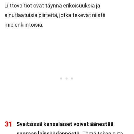
Liittovaltiot ovat täynnä erikoisuuksia ja
ainutlaatuisia piirteitä, jotka tekevät niistä
mielenkiintoisia.
31
Sveitsissä kansalaiset voivat äänestää
suoraan lainsäädännöstä.
Tämä tekee siitä