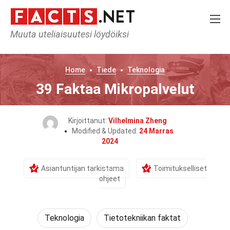
Muuta uteliaisuutesi löydöiksi
Home
Tiede
Teknologia
39 Faktaa Mikropalvelut
Kirjoittanut:
Vilhelmina Zheng
Modified & Updated:
24 Marras
2024
Asiantuntijan tarkistama
Toimitukselliset
ohjeet
Teknologia
Tietotekniikan faktat