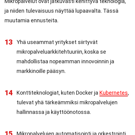
Mikropalvelut ovat jatkuvasti kehittyvä teknologia,
ja niiden tulevaisuus näyttää lupaavalta. Tässä
muutamia ennusteita.
13
Yhä useammat yritykset siirtyvät
mikropalveluarkkitehtuuriin, koska se
mahdollistaa nopeamman innovoinnin ja
markkinoille pääsyn.
14
Konttiteknologiat, kuten Docker ja
Kubernetes
,
tulevat yhä tärkeämmiksi mikropalvelujen
hallinnassa ja käyttöönotossa.
15
Mikropalvelujen automatisointi ja orkestrointi