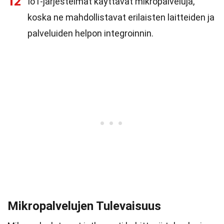
12
IoT-järjestelmät käyttävät mikropalveluja,
koska ne mahdollistavat erilaisten laitteiden ja
palveluiden helpon integroinnin.
Mikropalvelujen Tulevaisuus