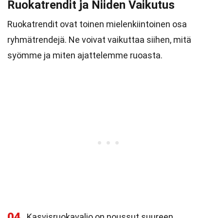
Ruokatrendit ja Niiden Vaikutus
Ruokatrendit ovat toinen mielenkiintoinen osa
ryhmätrendejä. Ne voivat vaikuttaa siihen, mitä
syömme ja miten ajattelemme ruoasta.
04
Kasvisruokavalio on noussut suureen