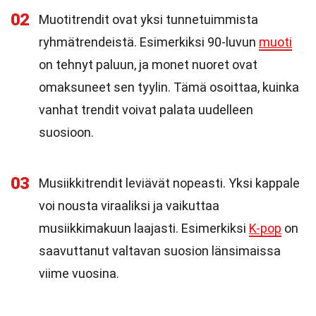
02
Muotitrendit ovat yksi tunnetuimmista
ryhmätrendeistä. Esimerkiksi 90-luvun
muoti
on tehnyt paluun, ja monet nuoret ovat
omaksuneet sen tyylin. Tämä osoittaa, kuinka
vanhat trendit voivat palata uudelleen
suosioon.
03
Musiikkitrendit leviävät nopeasti. Yksi kappale
voi nousta viraaliksi ja vaikuttaa
musiikkimakuun laajasti. Esimerkiksi
K-pop
on
saavuttanut valtavan suosion länsimaissa
viime vuosina.