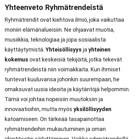
Yhteenveto Ryhmätrendeistä
Ryhmätrendit ovat kiehtova ilmiö, joka vaikuttaa
moniin elämänalueisiin. Ne ohjaavat muotia,
musiikkia, teknologiaa ja jopa sosiaalista
käyttäytymistä.
Yhteisöllisyys
ja
yhteinen
kokemus
ovat keskeisiä tekijöitä, jotka tekevät
ryhmätrendeistä niin voimakkaita. Kun ihmiset
tuntevat kuuluvansa johonkin suurempaan, he
omaksuvat uusia ideoita ja käytäntöjä helpommin.
Tämä voi johtaa nopeisiin muutoksiin ja
innovaatioihin, mutta myös
yksilöllisyyden
katoamiseen. On tärkeää tasapainottaa
ryhmätrendeihin mukautuminen ja oman
identiteetin säilyttäminen. Vaikka ryhmätrendeillä