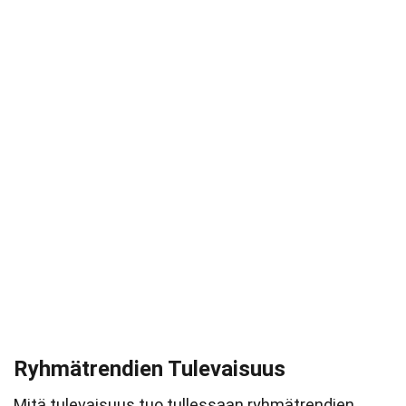
Ryhmätrendien Tulevaisuus
Mitä tulevaisuus tuo tullessaan ryhmätrendien