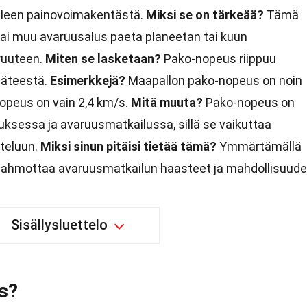
ppaleen painovoimakentästä.
Miksi se on tärkeää?
Tämä
 tai muu avaruusalus paeta planeetan tai kuun
ruuteen.
Miten se lasketaan?
Pako-nopeus riippuu
säteestä.
Esimerkkejä?
Maapallon pako-nopeus on noin
opeus on vain 2,4 km/s.
Mitä muuta?
Pako-nopeus on
ksessa ja avaruusmatkailussa, sillä se vaikuttaa
tteluun.
Miksi sinun pitäisi tietää tämä?
Ymmärtämällä
ahmottaa avaruusmatkailun haasteet ja mahdollisuude
Sisällysluettelo
s?