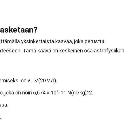
lasketaan?
tämällä yksinkertaista kaavaa, joka perustuu
teeseen. Tämä kaava on keskeinen osa astrofysiikan
miseksi on v = √(2GM/r).
o, joka on noin 6,674 × 10^-11 N(m/kg)^2.
ssa.
.