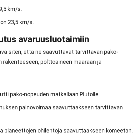
9,5 km/s.
on 23,5 km/s.
tus avaruusluotaimiin
va siten, että ne saavuttavat tarvittavan pako-
n rakenteeseen, polttoaineen määrään ja
utti pako-nopeuden matkallaan Plutolle.
urnuksen painovoimaa saavuttaakseen tarvittavan
ita planeettojen ohilentoja saavuttaakseen komeetan.