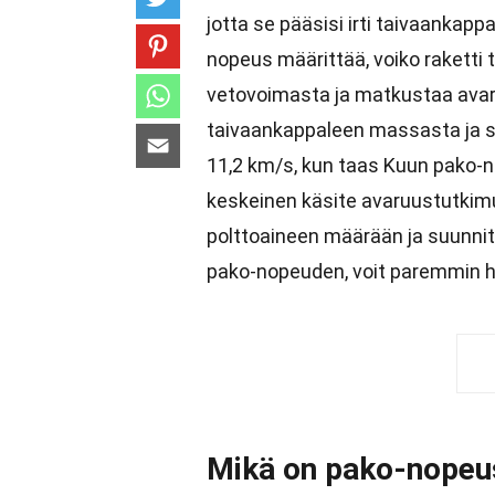
jotta se pääsisi irti taivaanka
nopeus määrittää, voiko raketti
vetovoimasta ja matkustaa ava
taivaankappaleen massasta ja 
11,2 km/s, kun taas Kuun pako-n
keskeinen käsite avaruustutkimu
polttoaineen määrään ja suunni
pako-nopeuden, voit paremmin h
Mikä on pako-nopeu