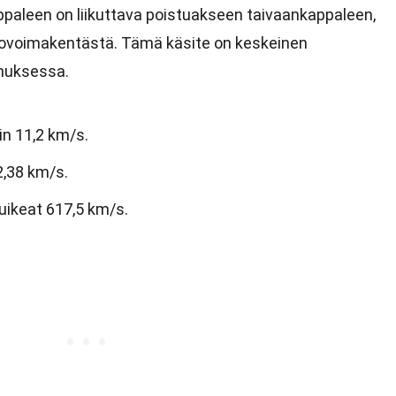
ppaleen on liikuttava poistuakseen taivaankappaleen,
inovoimakentästä. Tämä käsite on keskeinen
imuksessa.
n 11,2 km/s.
2,38 km/s.
uikeat 617,5 km/s.