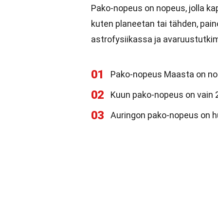
Pako-nopeus on nopeus, jolla ka
kuten planeetan tai tähden, pa
astrofysiikassa ja avaruustutk
01
Pako-nopeus Maasta on noi
02
Kuun pako-nopeus on vain 
03
Auringon pako-nopeus on h