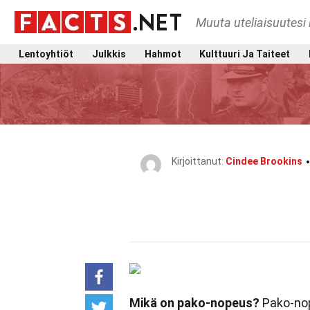
Muuta uteliaisuutesi 
Lentoyhtiöt
Julkkis
Hahmot
Kulttuuri Ja Taiteet
Kirjoittanut:
Cindee Brookins
Mikä on pako-nopeus?
Pako-nop