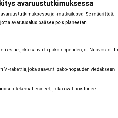
itys avaruustutkimuksessa
e avaruustutkimuksessa ja -matkailussa. Se määrittää,
, jotta avaruusalus pääsee pois planeetan
 esine, joka saavutti pako-nopeuden, oli Neuvostoliit
urn V -rakettia, joka saavutti pako-nopeuden viedäkseen
ihmisen tekemät esineet, jotka ovat poistuneet