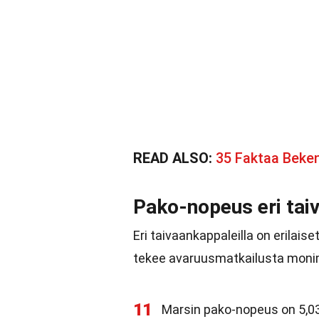
READ ALSO:
35 Faktaa Beke
Pako-nopeus eri tai
Eri taivaankappaleilla on erila
tekee avaruusmatkailusta monimu
11
Marsin pako-nopeus on 5,0