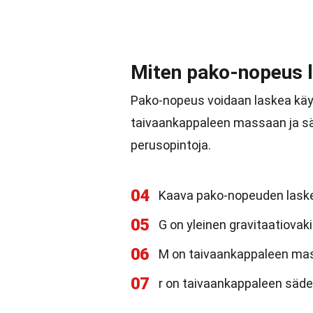
Miten pako-nopeus 
Pako-nopeus voidaan laskea käyt
taivaankappaleen massaan ja sä
perusopintoja.
04
Kaava pako-nopeuden laske
05
G on yleinen gravitaatiovaki
06
M on taivaankappaleen ma
07
r on taivaankappaleen säde