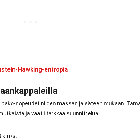
nstein-Hawking-entropia
vaankappaleilla
iset pako-nopeudet niiden massan ja säteen mukaan. Täm
tkaista ja vaatii tarkkaa suunnittelua.
3 km/s.