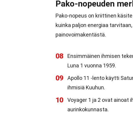
Pako-nopeuden merk
Pako-nopeus on kriittinen käsit
kuinka paljon energiaa tarvitaan
painovoimakentästä.
08
Ensimmäinen ihmisen tekemä
Luna 1 vuonna 1959.
09
Apollo 11 -lento käytti Sat
ihmisiä Kuuhun.
10
Voyager 1 ja 2 ovat ainoat 
aurinkokunnasta.