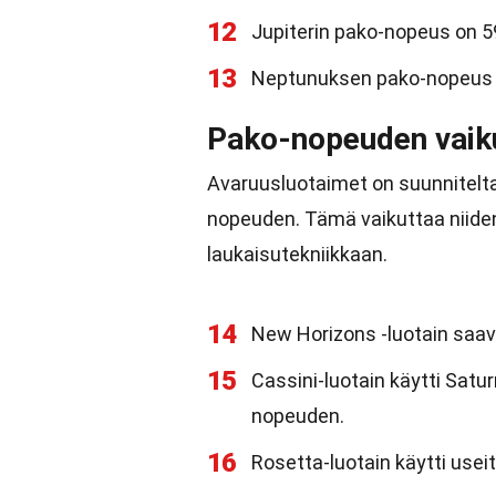
12
Jupiterin pako-nopeus on 5
13
Neptunuksen pako-nopeus 
Pako-nopeuden vaiku
Avaruusluotaimet on suunnitelta
nopeuden. Tämä vaikuttaa niide
laukaisutekniikkaan.
14
New Horizons -luotain saav
15
Cassini-luotain käytti Sat
nopeuden.
16
Rosetta-luotain käytti use