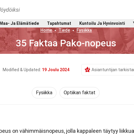
löydöiksi
Maa- Ja Elämätiede
Tapahtumat
Kuntoilu Ja Hyvinvointi
Home
Tiede
Fysiikka
35 Faktaa Pako-nopeus
Modified & Updated:
19 Joulu 2024
Asiantuntijan tarkist
Fysiikka
Optiikan faktat
eus on vähimmäisnopeus, jolla kappaleen täytyy liikkua