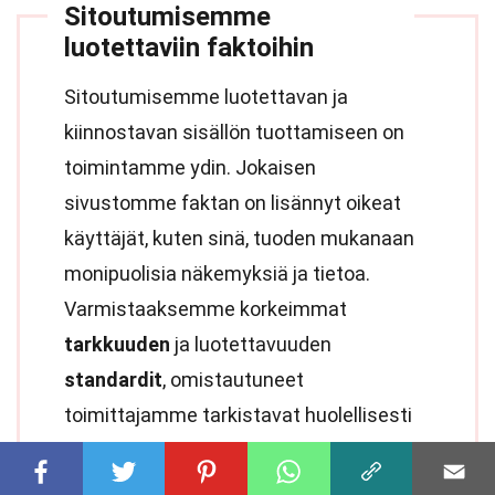
Sitoutumisemme
luotettaviin faktoihin
Sitoutumisemme luotettavan ja
kiinnostavan sisällön tuottamiseen on
toimintamme ydin. Jokaisen
sivustomme faktan on lisännyt oikeat
käyttäjät, kuten sinä, tuoden mukanaan
monipuolisia näkemyksiä ja tietoa.
Varmistaaksemme korkeimmat
tarkkuuden
ja luotettavuuden
standardit
, omistautuneet
toimittajamme tarkistavat huolellisesti
jokaisen lähetyksen. Tämä prosessi
takaa, että jakamamme faktat ovat