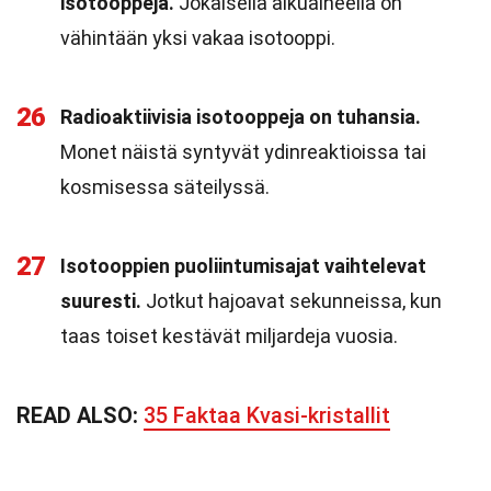
isotooppeja.
Jokaisella alkuaineella on
vähintään yksi vakaa isotooppi.
26
Radioaktiivisia isotooppeja on tuhansia.
Monet näistä syntyvät ydinreaktioissa tai
kosmisessa säteilyssä.
27
Isotooppien puoliintumisajat vaihtelevat
suuresti.
Jotkut hajoavat sekunneissa, kun
taas toiset kestävät miljardeja vuosia.
READ ALSO:
35 Faktaa Kvasi-kristallit