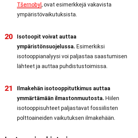
Tšernobyl
, ovat esimerkkejä vakavista
ympäristövaikutuksista.
20
Isotoopit voivat auttaa
ympäristönsuojelussa.
Esimerkiksi
isotooppianalyysi voi paljastaa saastumisen
lähteet ja auttaa puhdistustoimissa.
21
Ilmakehän isotooppitutkimus auttaa
ymmärtämään ilmastonmuutosta.
Hiilen
isotooppisuhteet paljastavat fossiilisten
polttoaineiden vaikutuksen ilmakehään.