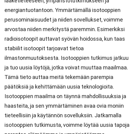
lääketieteeseen, ympäristötutkimukseen ja
energiantuotantoon. Ymmärtämällä isotooppien
perusominaisuudet ja niiden sovellukset, voimme
arvostaa niiden merkitystä paremmin. Esimerkiksi
radioisotoopit auttavat syövän hoidossa, kun taas
stabiilit isotoopit tarjoavat tietoa
ilmastonmuutoksesta. Isotooppien tutkimus jatkuu
ja tuo uusia löytöjä, jotka voivat muuttaa maailmaa.
Tämä tieto auttaa meitä tekemään parempia
päätöksiä ja kehittämään uusia teknologioita.
Isotooppien maailma on täynnä mahdollisuuksia ja
haasteita, ja sen ymmärtäminen avaa ovia moniin
tieteellisiin ja käytännön sovelluksiin. Jatkamalla
isotooppien tutkimusta, voimme löytää uusia tapoja