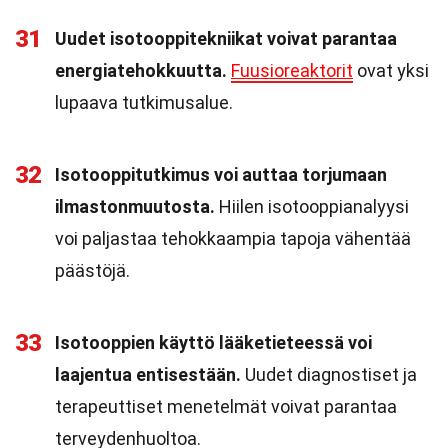
31
Uudet isotooppitekniikat voivat parantaa
energiatehokkuutta.
Fuusioreaktorit
ovat yksi
lupaava tutkimusalue.
32
Isotooppitutkimus voi auttaa torjumaan
ilmastonmuutosta.
Hiilen isotooppianalyysi
voi paljastaa tehokkaampia tapoja vähentää
päästöjä.
33
Isotooppien käyttö lääketieteessä voi
laajentua entisestään.
Uudet diagnostiset ja
terapeuttiset menetelmät voivat parantaa
terveydenhuoltoa.