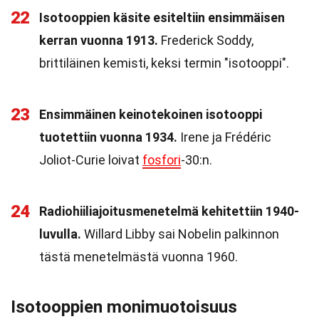
22
Isotooppien käsite esiteltiin ensimmäisen
kerran vuonna 1913.
Frederick Soddy,
brittiläinen kemisti, keksi termin "isotooppi".
23
Ensimmäinen keinotekoinen isotooppi
tuotettiin vuonna 1934.
Irene ja Frédéric
Joliot-Curie loivat
fosfori
-30:n.
24
Radiohiiliajoitusmenetelmä kehitettiin 1940-
luvulla.
Willard Libby sai Nobelin palkinnon
tästä menetelmästä vuonna 1960.
Isotooppien monimuotoisuus