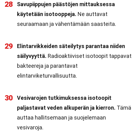
28
Savupiippujen päästöjen mittauksessa
käytetään isotooppeja.
Ne auttavat
seuraamaan ja vähentämään saasteita.
29
Elintarvikkeiden säteilytys parantaa niiden
säilyvyyttä.
Radioaktiiviset isotoopit tappavat
bakteereja ja parantavat
elintarviketurvallisuutta.
30
Vesivarojen tutkimuksessa isotoopit
paljastavat veden alkuperän ja kierron.
Tämä
auttaa hallitsemaan ja suojelemaan
vesivaroja.