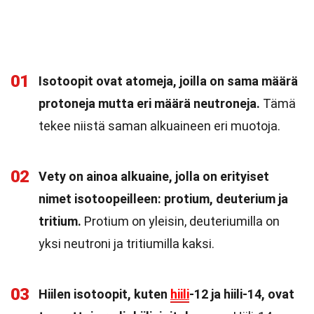
01
Isotoopit ovat atomeja, joilla on sama määrä
protoneja mutta eri määrä neutroneja.
Tämä
tekee niistä saman alkuaineen eri muotoja.
02
Vety on ainoa alkuaine, jolla on erityiset
nimet isotoopeilleen: protium, deuterium ja
tritium.
Protium on yleisin, deuteriumilla on
yksi neutroni ja tritiumilla kaksi.
03
Hiilen isotoopit, kuten
hiili
-12 ja hiili-14, ovat