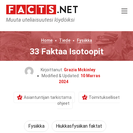
Muuta uteliaisuutesi löydöiksi
Home
Tiede
Fysiikka
33 Faktaa Isotoopit
Kirjoittanut:
Grazia Mckinley
Modified & Updated:
10 Marras
2024
Asiantuntijan tarkistama
Toimitukselliset
ohjeet
Fysiikka
Hiukkasfysiikan faktat