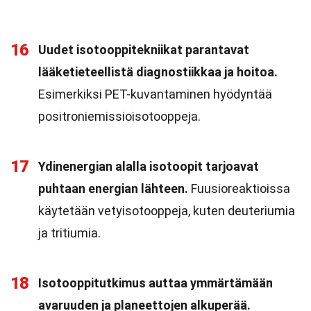
16
Uudet isotooppitekniikat parantavat
lääketieteellistä diagnostiikkaa ja hoitoa.
Esimerkiksi PET-kuvantaminen hyödyntää
positroniemissioisotooppeja.
17
Ydinenergian alalla isotoopit tarjoavat
puhtaan energian lähteen.
Fuusioreaktioissa
käytetään vetyisotooppeja, kuten deuteriumia
ja tritiumia.
18
Isotooppitutkimus auttaa ymmärtämään
avaruuden ja planeettojen alkuperää.