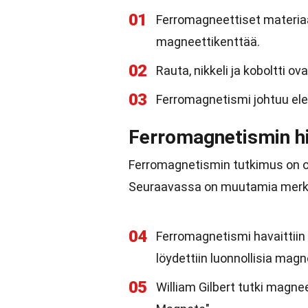
01
Ferromagneettiset materiaa
magneettikenttää.
02
Rauta, nikkeli ja koboltti o
03
Ferromagnetismi johtuu elek
Ferromagnetismin hi
Ferromagnetismin tutkimus on oll
Seuraavassa on muutamia merkittä
04
Ferromagnetismi havaittii
löydettiin luonnollisia magn
05
William Gilbert tutki magnee