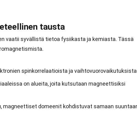
eteellinen tausta
aatii syvällistä tietoa fysiikasta ja kemiasta. Tässä
erromagnetismista.
tronien spinkorrelaatioista ja vaihtovuorovaikutuksista
aaleissa on alueita, joita kutsutaan magneettisiksi
u, magneettiset domeenit kohdistuvat samaan suuntaa