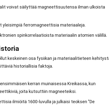
lit voivat säilyttää magneettisuutensa ilman ulkoista
vat yleisimpiä ferromagneettisia materiaaleja.
tronien spinkorrelaatioista materiaalin atomien välillä.
storia
ut keskeinen osa fysiikan ja materiaalitieteen kehityst
viä historiallisia faktoja.
n ensimmäisen kerran muinaisessa Kreikassa, kun
eettikiviä, joita kutsuttiin magneeteiksi.
ttisia ilmiöitä 1600-luvulla ja julkaisi teoksen "De