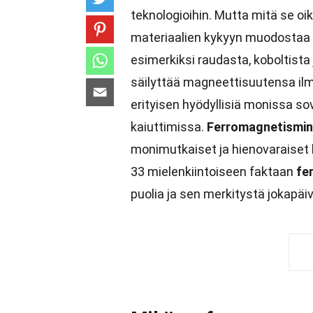
teknologioihin. Mutta mitä se o
materiaalien kykyyn muodostaa 
esimerkiksi raudasta, koboltista 
säilyttää magneettisuutensa ilm
erityisen hyödyllisiä monissa so
kaiuttimissa.
Ferromagnetismin
monimutkaiset ja hienovaraiset 
33 mielenkiintoiseen faktaan
fe
puolia ja sen merkitystä jokap