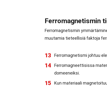
Ferromagnetismin ti
Ferromagnetismin ymmärtäminen v
muutamia tieteellisiä faktoja f
13
Ferromagnetismi johtuu elek
14
Ferromagneettisissa materi
domeeneiksi.
15
Kun materiaali magnetoitu