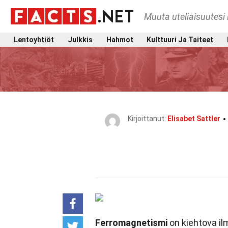
Muuta uteliaisuutesi 
Lentoyhtiöt
Julkkis
Hahmot
Kulttuuri Ja Taiteet
Kirjoittanut:
Elisabet Sattler
Ferromagnetismi
on kiehtova ilm