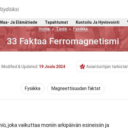
löydöiksi
Maa- Ja Elämätiede
Tapahtumat
Kuntoilu Ja Hyvinvointi
Home
Tiede
Fysiikka
33 Faktaa Ferromagnetismi
Modified & Updated:
19 Joulu 2024
Asiantuntijan tarkist
Fysiikka
Magneettisuuden faktat
iö, joka vaikuttaa moniin arkipäivän esineisiin ja