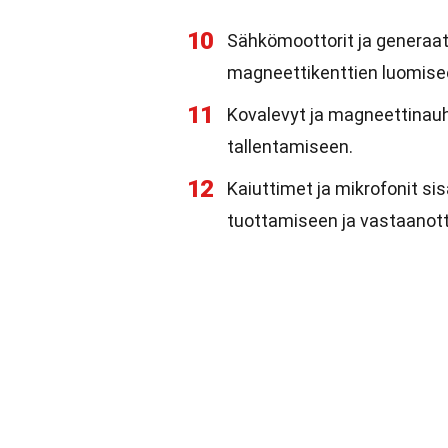
10
Sähkömoottorit ja generaat
magneettikenttien luomise
11
Kovalevyt ja magneettinauh
tallentamiseen.
12
Kaiuttimet ja mikrofonit si
tuottamiseen ja vastaanot