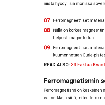
niistä hyödyllisiä monissa sovel
07
Ferromagneettiset materia
08
Niillä on korkea magneettine
helposti magnetoitua.
09
Ferromagneettiset materiaa
kuumennetaan Curie-pisteen
READ ALSO:
33 Faktaa Kvant
Ferromagnetismin s
Ferromagnetismi on keskeinen m
esimerkkejä siitä, miten ferroma