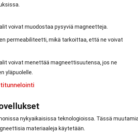
luksissa.
alit voivat muodostaa pysyviä magneetteja.
n permeabiliteetti, mikä tarkoittaa, että ne voivat
lit voivat menettää magneettisuutensa, jos ne
 yläpuolelle.
titunnelointi
ovellukset
onissa nykyaikaisissa teknologioissa. Tässä muutami
gneettisia materiaaleja käytetään.