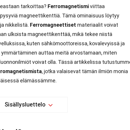
ikeastaan tarkoittaa?
Ferromagnetismi
viittaa
pysyviä magneettikenttiä. Tämä ominaisuus löytyy
ja nikkelistä.
Ferromagneettiset
materiaalit voivat
an ulkoista magneettikenttää, mikä tekee niistä
velluksissa, kuten sähkömoottoreissa, kovalevyissä ja
ymmärtäminen auttaa meitä arvostamaan, miten
luonnonilmiöt voivat olla. Tässä artikkelissa tutustumm
rromagnetismista
, jotka valaisevat tämän ilmiön monia
äiväisessä elämässämme.
Sisällysluettelo