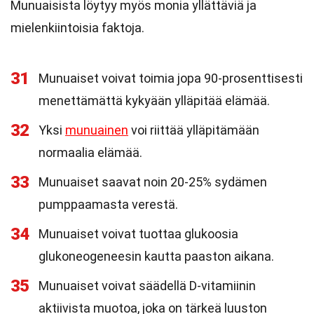
Munuaisista löytyy myös monia yllättäviä ja
mielenkiintoisia faktoja.
31
Munuaiset voivat toimia jopa 90-prosenttisesti
menettämättä kykyään ylläpitää elämää.
32
Yksi
munuainen
voi riittää ylläpitämään
normaalia elämää.
33
Munuaiset saavat noin 20-25% sydämen
pumppaamasta verestä.
34
Munuaiset voivat tuottaa glukoosia
glukoneogeneesin kautta paaston aikana.
35
Munuaiset voivat säädellä D-vitamiinin
aktiivista muotoa, joka on tärkeä luuston