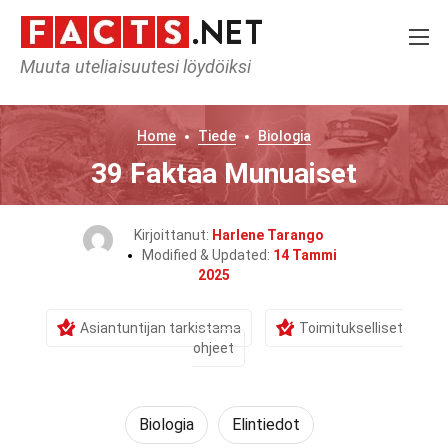
Muuta uteliaisuutesi löydöiksi
Home
Tiede
Biologia
39 Faktaa Munuaiset
Kirjoittanut:
Harlene Tarango
Modified & Updated:
14 Tammi
2025
Asiantuntijan tarkistama
Toimitukselliset
ohjeet
Biologia
Elintiedot