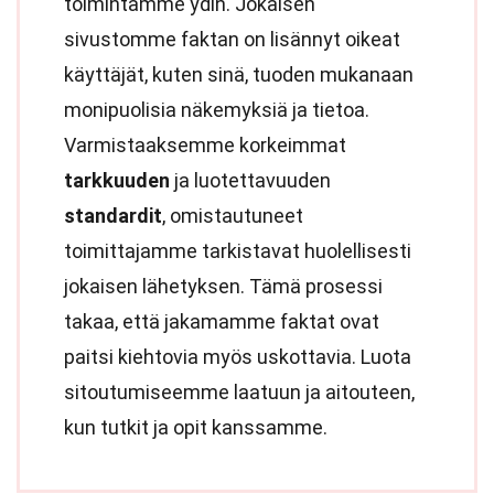
toimintamme ydin. Jokaisen
sivustomme faktan on lisännyt oikeat
käyttäjät, kuten sinä, tuoden mukanaan
monipuolisia näkemyksiä ja tietoa.
Varmistaaksemme korkeimmat
tarkkuuden
ja luotettavuuden
standardit
, omistautuneet
toimittajamme tarkistavat huolellisesti
jokaisen lähetyksen. Tämä prosessi
takaa, että jakamamme faktat ovat
paitsi kiehtovia myös uskottavia. Luota
sitoutumiseemme laatuun ja aitouteen,
kun tutkit ja opit kanssamme.