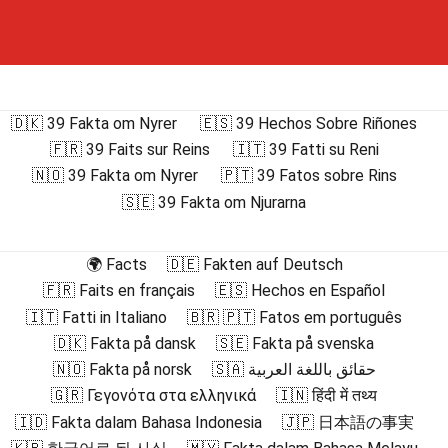
🇩🇰 39 Fakta om Nyrer
🇪🇸 39 Hechos Sobre Riñones
🇫🇷 39 Faits sur Reins
🇮🇹 39 Fatti su Reni
🇳🇴 39 Fakta om Nyrer
🇵🇹 39 Fatos sobre Rins
🇸🇪 39 Fakta om Njurarna
🌍 Facts
🇩🇪 Fakten auf Deutsch
🇫🇷 Faits en français
🇪🇸 Hechos en Español
🇮🇹 Fatti in Italiano
🇧🇷 🇵🇹 Fatos em português
🇩🇰 Fakta på dansk
🇸🇪 Fakta på svenska
🇳🇴 Fakta på norsk
🇸🇦 حقائق باللغة العربية
🇬🇷 Γεγονότα στα ελληνικά
🇮🇳 हिंदी में तथ्य
🇮🇩 Fakta dalam Bahasa Indonesia
🇯🇵 日本語の事実