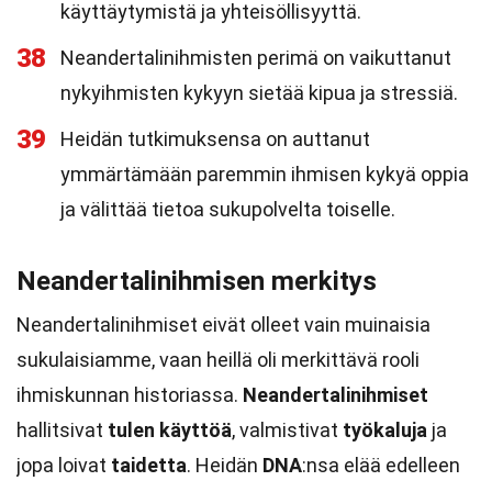
käyttäytymistä ja yhteisöllisyyttä.
38
Neandertalinihmisten perimä on vaikuttanut
nykyihmisten kykyyn sietää kipua ja stressiä.
39
Heidän tutkimuksensa on auttanut
ymmärtämään paremmin ihmisen kykyä oppia
ja välittää tietoa sukupolvelta toiselle.
Neandertalinihmisen merkitys
Neandertalinihmiset eivät olleet vain muinaisia
sukulaisiamme, vaan heillä oli merkittävä rooli
ihmiskunnan historiassa.
Neandertalinihmiset
hallitsivat
tulen käyttöä
, valmistivat
työkaluja
ja
jopa loivat
taidetta
. Heidän
DNA
:nsa elää edelleen