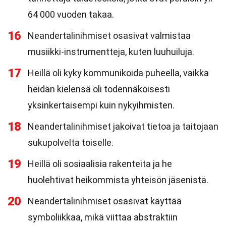
64 000 vuoden takaa.
16
Neandertalinihmiset osasivat valmistaa
musiikki-instrumentteja, kuten luuhuiluja.
17
Heillä oli kyky kommunikoida puheella, vaikka
heidän kielensä oli todennäköisesti
yksinkertaisempi kuin nykyihmisten.
18
Neandertalinihmiset jakoivat tietoa ja taitojaan
sukupolvelta toiselle.
19
Heillä oli sosiaalisia rakenteita ja he
huolehtivat heikommista yhteisön jäsenistä.
20
Neandertalinihmiset osasivat käyttää
symboliikkaa, mikä viittaa abstraktiin