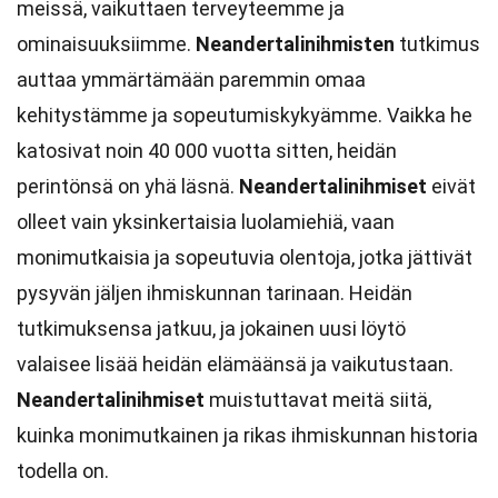
meissä, vaikuttaen terveyteemme ja
ominaisuuksiimme.
Neandertalinihmisten
tutkimus
auttaa ymmärtämään paremmin omaa
kehitystämme ja sopeutumiskykyämme. Vaikka he
katosivat noin 40 000 vuotta sitten, heidän
perintönsä on yhä läsnä.
Neandertalinihmiset
eivät
olleet vain yksinkertaisia luolamiehiä, vaan
monimutkaisia ja sopeutuvia olentoja, jotka jättivät
pysyvän jäljen ihmiskunnan tarinaan. Heidän
tutkimuksensa jatkuu, ja jokainen uusi löytö
valaisee lisää heidän elämäänsä ja vaikutustaan.
Neandertalinihmiset
muistuttavat meitä siitä,
kuinka monimutkainen ja rikas ihmiskunnan historia
todella on.