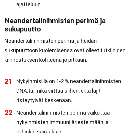
ajatteluun.
Neandertalinihmisten perimä ja
sukupuutto
Neandertalinihmisten perimä ja heidän
sukupuuttoon kuolemisensa ovat olleet tutkijoiden
kiinnostuksen kohteena jo pitkään.
21
Nykyihmisillä on 1-2 % neandertalinihmisten
DNA:ta, mikä viittaa siihen, että lajit
risteytyivät keskenään.
22
Neandertalinihmisten perimä vaikuttaa
nykyihmisten immuunijärjestelmään ja
joihinkin sairauksiin.