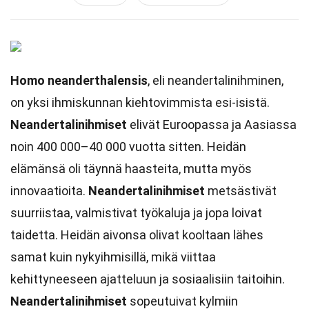
Homo neanderthalensis
, eli neandertalinihminen,
on yksi ihmiskunnan kiehtovimmista esi-isistä.
Neandertalinihmiset
elivät Euroopassa ja Aasiassa
noin 400 000–40 000 vuotta sitten. Heidän
elämänsä oli täynnä haasteita, mutta myös
innovaatioita.
Neandertalinihmiset
metsästivät
suurriistaa, valmistivat työkaluja ja jopa loivat
taidetta. Heidän aivonsa olivat kooltaan lähes
samat kuin nykyihmisillä, mikä viittaa
kehittyneeseen ajatteluun ja sosiaalisiin taitoihin.
Neandertalinihmiset
sopeutuivat kylmiin