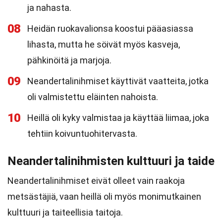
ja nahasta.
08
Heidän ruokavalionsa koostui pääasiassa
lihasta, mutta he söivät myös kasveja,
pähkinöitä ja marjoja.
09
Neandertalinihmiset käyttivät vaatteita, jotka
oli valmistettu eläinten nahoista.
10
Heillä oli kyky valmistaa ja käyttää liimaa, joka
tehtiin koivuntuohitervasta.
Neandertalinihmisten kulttuuri ja taide
Neandertalinihmiset eivät olleet vain raakoja
metsästäjiä, vaan heillä oli myös monimutkainen
kulttuuri ja taiteellisia taitoja.