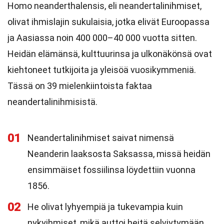
Homo neanderthalensis, eli neandertalinihmiset,
olivat ihmislajin sukulaisia, jotka elivät Euroopassa
ja Aasiassa noin 400 000–40 000 vuotta sitten.
Heidän elämänsä, kulttuurinsa ja ulkonäkönsä ovat
kiehtoneet tutkijoita ja yleisöä vuosikymmeniä.
Tässä on 39 mielenkiintoista faktaa
neandertalinihmisistä.
01
Neandertalinihmiset saivat nimensä
Neanderin laaksosta Saksassa, missä heidän
ensimmäiset fossiilinsa löydettiin vuonna
1856.
02
He olivat lyhyempiä ja tukevampia kuin
nykyihmiset, mikä auttoi heitä selviytymään