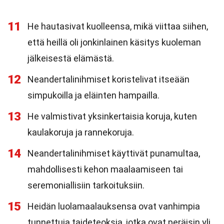
11
He hautasivat kuolleensa, mikä viittaa siihen,
että heillä oli jonkinlainen käsitys kuoleman
jälkeisestä elämästä.
12
Neandertalinihmiset koristelivat itseään
simpukoilla ja eläinten hampailla.
13
He valmistivat yksinkertaisia koruja, kuten
kaulakoruja ja rannekoruja.
14
Neandertalinihmiset käyttivät punamultaa,
mahdollisesti kehon maalaamiseen tai
seremoniallisiin tarkoituksiin.
15
Heidän luolamaalauksensa ovat vanhimpia
tunnettuja taideteoksia, jotka ovat peräisin yli