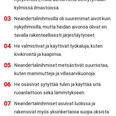
kylmissä ilmastoissa.
03
Neandertalinihmisillä oli suuremmat aivot kuin
nykyihmisillä, mutta heidän aivonsa olivat eri
tavalla rakenteellisesti järjestäytyneet.
04
He valmistivat ja käyttivät työkaluja, kuten
kivikirveitä ja kaapimia.
05
Neandertalinihmiset metsästivät suurriistaa,
kuten mammutteja ja villasarvikuonoja.
06
He osasivat sytyttää tulen ja käyttää sitä
ruoanlaittoon sekä lämmitykseen.
07
Neandertalinihmiset asuivat luolissa ja
rakensivat myös yksinkertaisia suojia oksista