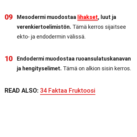
09
Mesodermi muodostaa
lihakset
, luut ja
verenkiertoelimistön.
Tämä kerros sijaitsee
ekto- ja endodermin välissä.
10
Endodermi muodostaa ruoansulatuskanavan
ja hengityselimet.
Tämä on alkion sisin kerros.
READ ALSO:
34 Faktaa Fruktoosi