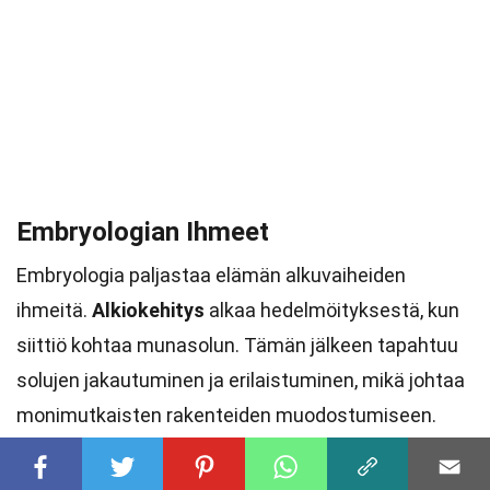
Embryologian Ihmeet
Embryologia paljastaa elämän alkuvaiheiden
ihmeitä.
Alkiokehitys
alkaa hedelmöityksestä, kun
siittiö kohtaa munasolun. Tämän jälkeen tapahtuu
solujen jakautuminen ja erilaistuminen, mikä johtaa
monimutkaisten rakenteiden muodostumiseen.
Gastrulaatio
on kriittinen vaihe, jossa muodostuu
kolme alkiokerrosta: ektodermi,
mesodermi
ja