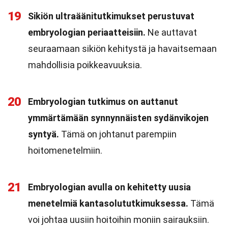
19
Sikiön ultraäänitutkimukset perustuvat
embryologian periaatteisiin.
Ne auttavat
seuraamaan sikiön kehitystä ja havaitsemaan
mahdollisia poikkeavuuksia.
20
Embryologian tutkimus on auttanut
ymmärtämään synnynnäisten sydänvikojen
syntyä.
Tämä on johtanut parempiin
hoitomenetelmiin.
21
Embryologian avulla on kehitetty uusia
menetelmiä kantasolututkimuksessa.
Tämä
voi johtaa uusiin hoitoihin moniin sairauksiin.