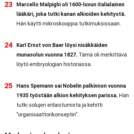
23
Marcello Malpighi oli 1600-luvun italialainen
lääkäri, joka tutki kanan alkioiden kehitystä.
Hän käytti mikroskooppia tutkimuksissaan.
24
Karl Ernst von Baer löysi nisäkkäiden
munasolun vuonna 1827.
Tämä oli merkittävä
löytö embryologian historiassa.
25
Hans Spemann sai Nobelin palkinnon vuonna
1935 työstään alkion kehityksen parissa.
Hän
tutki solujen erilaistumista ja kehitti
"organisaattorikonseptin".