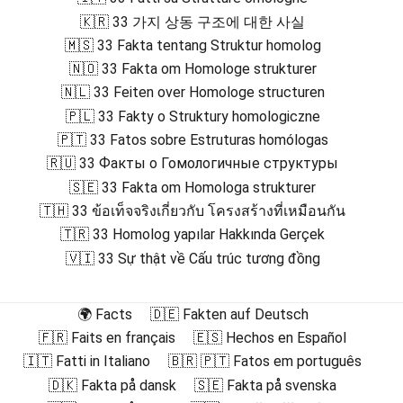
🇰🇷 33 가지 상동 구조에 대한 사실
🇲🇸 33 Fakta tentang Struktur homolog
🇳🇴 33 Fakta om Homologe strukturer
🇳🇱 33 Feiten over Homologe structuren
🇵🇱 33 Fakty o Struktury homologiczne
🇵🇹 33 Fatos sobre Estruturas homólogas
🇷🇺 33 Факты о Гомологичные структуры
🇸🇪 33 Fakta om Homologa strukturer
🇹🇭 33 ข้อเท็จจริงเกี่ยวกับ โครงสร้างที่เหมือนกัน
🇹🇷 33 Homolog yapılar Hakkında Gerçek
🇻🇮 33 Sự thật về Cấu trúc tương đồng
🌍 Facts
🇩🇪 Fakten auf Deutsch
🇫🇷 Faits en français
🇪🇸 Hechos en Español
🇮🇹 Fatti in Italiano
🇧🇷 🇵🇹 Fatos em português
🇩🇰 Fakta på dansk
🇸🇪 Fakta på svenska