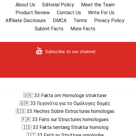
About Us
Editorial Policy
Meet the Team
Product Review
Contact Us
Write For Us
Affiliate Disclosure
DMCA
Terms
Privacy Policy
Submit Facts
More Facts
Subscribe to our channel
🇩🇰 33 Fakta om Homologe strukturer
🇬🇷 33 Γεγονότα για το Ομόλογες δομές
🇪🇸 33 Hechos Sobre Estructuras homólogas
🇫🇷 33 Faits sur Structures homologues
🇮🇩 33 Fakta tentang Struktur homolog
🇮🇹 33 Fatti su Strutture omologhe