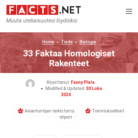
Muuta uteliaisuutesi löydöiksi
Home
Tiede
Biologia
33 Faktaa Homologiset
Rakenteet
Kirjoittanut:
Fanny Plata
Modified & Updated:
30 Loka
2024
Asiantuntijan tarkistama
Toimitukselliset
ohjeet