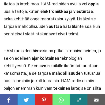
tietoa ja intohimoa. HAM-radioiden avulla voi
oppia
uusia taitoja, kuten
elektroniikkaa
ja
viestintää
,
sekä kehittää ongelmanratkaisukykyä. Lisäksi se
tarjoaa mahdollisuuden
auttaa
hätätilanteissa, kun
perinteiset viestintäkanavat eivät toimi.
HAM-radioiden
historia
on pitkä ja monivaiheinen, ja
se on edelleen
ajankohtainen
teknologian
kehittyessä. Se on
avoin
kaikille ikään tai taustaan
katsomatta, ja se tarjoaa
mahdollisuuden
tutustua
uusiin ihmisiin ja kulttuureihin. HAM-radio on siis
paljon enemmän kuin vain
tekninen
laite; se on
silta
ihmisten välillä. Jos et ole vielä tutustunut tähän
maailmaan, nyt on hyvä hetki
aloittaa
.