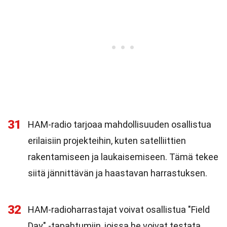
31
HAM-radio tarjoaa mahdollisuuden osallistua
erilaisiin projekteihin, kuten satelliittien
rakentamiseen ja laukaisemiseen. Tämä tekee
siitä jännittävän ja haastavan harrastuksen.
32
HAM-radioharrastajat voivat osallistua "Field
Day" -tapahtumiin, joissa he voivat testata