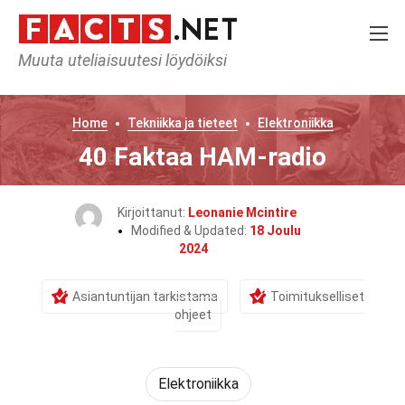
Muuta uteliaisuutesi löydöiksi
Home
Tekniikka ja tieteet
Elektroniikka
40 Faktaa HAM-radio
Kirjoittanut:
Leonanie Mcintire
Modified & Updated:
18 Joulu
2024
Asiantuntijan tarkistama
Toimitukselliset
ohjeet
Elektroniikka