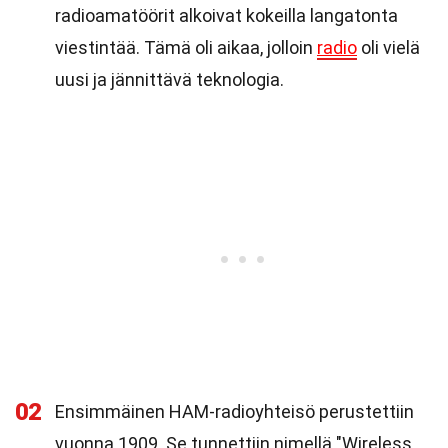
radioamatöörit alkoivat kokeilla langatonta
viestintää. Tämä oli aikaa, jolloin
radio
oli vielä
uusi ja jännittävä teknologia.
02
Ensimmäinen HAM-radioyhteisö perustettiin
vuonna 1909. Se tunnettiin nimellä "Wireless