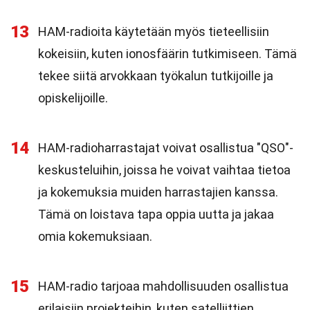
13
HAM-radioita käytetään myös tieteellisiin
kokeisiin, kuten ionosfäärin tutkimiseen. Tämä
tekee siitä arvokkaan työkalun tutkijoille ja
opiskelijoille.
14
HAM-radioharrastajat voivat osallistua "QSO"-
keskusteluihin, joissa he voivat vaihtaa tietoa
ja kokemuksia muiden harrastajien kanssa.
Tämä on loistava tapa oppia uutta ja jakaa
omia kokemuksiaan.
15
HAM-radio tarjoaa mahdollisuuden osallistua
erilaisiin projekteihin, kuten satelliittien