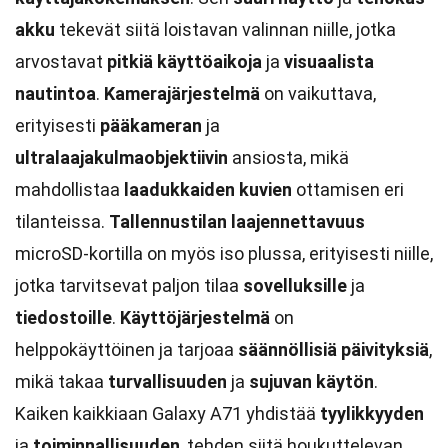
akku
tekevät siitä loistavan valinnan niille, jotka
arvostavat
pitkiä käyttöaikoja
ja
visuaalista
nautintoa
.
Kamerajärjestelmä
on vaikuttava,
erityisesti
pääkameran
ja
ultralaajakulmaobjektiivin
ansiosta, mikä
mahdollistaa
laadukkaiden kuvien
ottamisen eri
tilanteissa.
Tallennustilan laajennettavuus
microSD-kortilla on myös iso plussa, erityisesti niille,
jotka tarvitsevat paljon tilaa
sovelluksille
ja
tiedostoille
.
Käyttöjärjestelmä
on
helppokäyttöinen ja tarjoaa
säännöllisiä päivityksiä
,
mikä takaa
turvallisuuden
ja
sujuvan käytön
.
Kaiken kaikkiaan Galaxy A71 yhdistää
tyylikkyyden
ja
toiminnallisuuden
, tehden siitä houkuttelevan