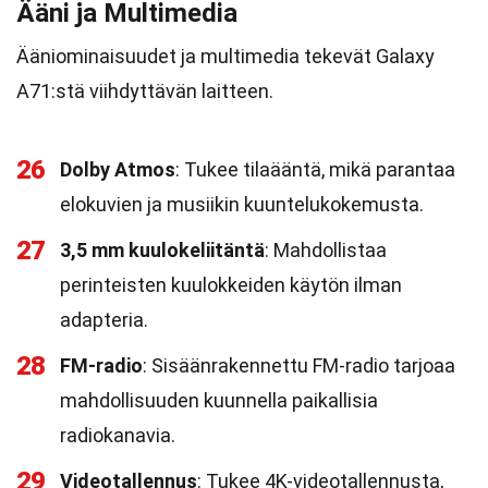
Ääni ja Multimedia
Ääniominaisuudet ja multimedia tekevät Galaxy
A71:stä viihdyttävän laitteen.
26
Dolby Atmos
: Tukee tilaääntä, mikä parantaa
elokuvien ja musiikin kuuntelukokemusta.
27
3,5 mm kuulokeliitäntä
: Mahdollistaa
perinteisten kuulokkeiden käytön ilman
adapteria.
28
FM-radio
: Sisäänrakennettu FM-radio tarjoaa
mahdollisuuden kuunnella paikallisia
radiokanavia.
29
Videotallennus
: Tukee 4K-videotallennusta,