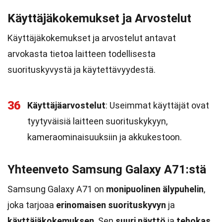
Käyttäjäkokemukset ja Arvostelut
Käyttäjäkokemukset ja arvostelut antavat
arvokasta tietoa laitteen todellisesta
suorituskyvystä ja käytettävyydestä.
36
Käyttäjäarvostelut
: Useimmat käyttäjät ovat
tyytyväisiä laitteen suorituskykyyn,
kameraominaisuuksiin ja akkukestoon.
Yhteenveto Samsung Galaxy A71:stä
Samsung Galaxy A71 on
monipuolinen älypuhelin
,
joka tarjoaa
erinomaisen suorituskyvyn
ja
käyttäjäkokemuksen
. Sen
suuri näyttö
ja
tehokas