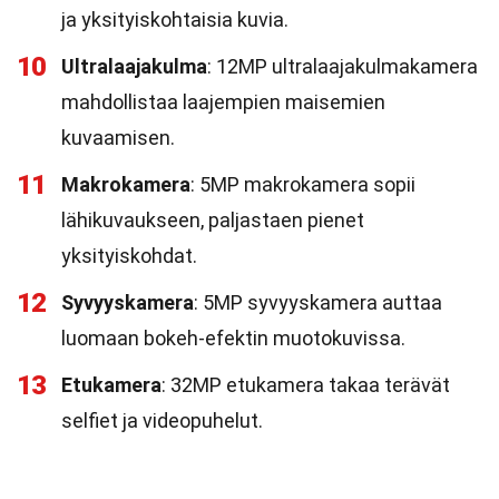
ja yksityiskohtaisia kuvia.
10
Ultralaajakulma
: 12MP ultralaajakulmakamera
mahdollistaa laajempien maisemien
kuvaamisen.
11
Makrokamera
: 5MP makrokamera sopii
lähikuvaukseen, paljastaen pienet
yksityiskohdat.
12
Syvyyskamera
: 5MP syvyyskamera auttaa
luomaan bokeh-efektin muotokuvissa.
13
Etukamera
: 32MP etukamera takaa terävät
selfiet ja videopuhelut.