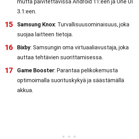
mutta päivitettävissä Android 11:een ja One UI
3.1:een.
15
Samsung Knox
: Turvallisuusominaisuus, joka
suojaa laitteen tietoja.
16
Bixby
: Samsungin oma virtuaaliavustaja, joka
auttaa tehtävien suorittamisessa.
17
Game Booster
: Parantaa pelikokemusta
optimoimalla suorituskykyä ja säästämällä
akkua.