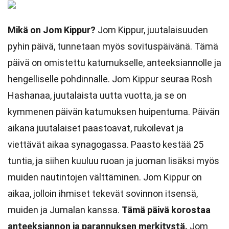
Mikä on Jom Kippur?
Jom Kippur, juutalaisuuden
pyhin päivä, tunnetaan myös sovituspäivänä. Tämä
päivä on omistettu katumukselle, anteeksiannolle ja
hengelliselle pohdinnalle. Jom Kippur seuraa Rosh
Hashanaa, juutalaista uutta vuotta, ja se on
kymmenen päivän katumuksen huipentuma. Päivän
aikana juutalaiset paastoavat, rukoilevat ja
viettävät aikaa synagogassa. Paasto kestää 25
tuntia, ja siihen kuuluu ruoan ja juoman lisäksi myös
muiden nautintojen välttäminen. Jom Kippur on
aikaa, jolloin ihmiset tekevät sovinnon itsensä,
muiden ja Jumalan kanssa.
Tämä päivä korostaa
anteeksiannon ja parannuksen merkitystä.
Jom