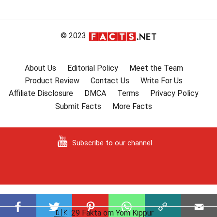
© 2023
About Us
Editorial Policy
Meet the Team
Product Review
Contact Us
Write For Us
Affiliate Disclosure
DMCA
Terms
Privacy Policy
Submit Facts
More Facts
Subscribe to our channel
🇩🇰 29 Fakta om Yom Kippur