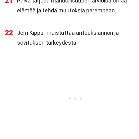
21
Päivä tarjoaa mahdollisuuden arvioida omaa
elämää ja tehdä muutoksia parempaan.
22
Jom Kippur muistuttaa anteeksiannon ja
sovituksen tärkeydestä.