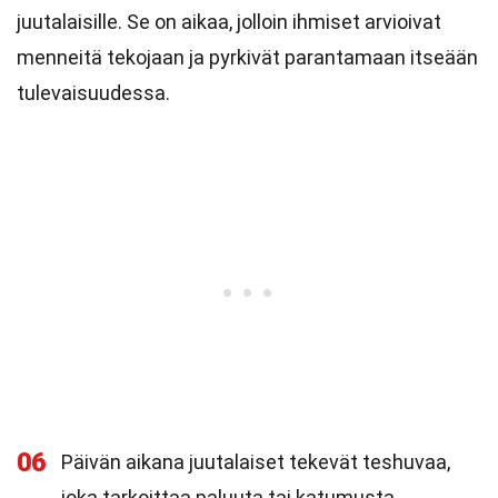
juutalaisille. Se on aikaa, jolloin ihmiset arvioivat
menneitä tekojaan ja pyrkivät parantamaan itseään
tulevaisuudessa.
06
Päivän aikana juutalaiset tekevät teshuvaa,
joka tarkoittaa paluuta tai katumusta.