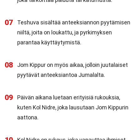
07
Teshuva sisältää anteeksiannon pyytämisen
niiltä, joita on loukattu, ja pyrkimyksen
parantaa käyttäytymistä.
08
Jom Kippur on myös aikaa, jolloin juutalaiset
pyytävät anteeksiantoa Jumalalta.
09
Päivän aikana luetaan erityisiä rukouksia,
kuten Kol Nidre, joka lausutaan Jom Kippurin
aattona.
Kol Nidre on rukous, joka vapauttaa ihmiset