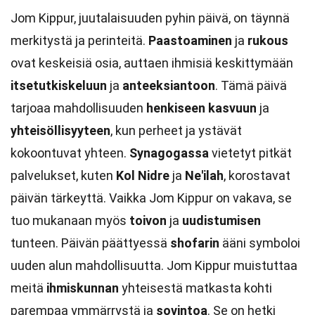
Jom Kippur, juutalaisuuden pyhin päivä, on täynnä
merkitystä ja perinteitä.
Paastoaminen
ja
rukous
ovat keskeisiä osia, auttaen ihmisiä keskittymään
itsetutkiskeluun
ja
anteeksiantoon
. Tämä päivä
tarjoaa mahdollisuuden
henkiseen kasvuun
ja
yhteisöllisyyteen
, kun perheet ja ystävät
kokoontuvat yhteen.
Synagogassa
vietetyt pitkät
palvelukset, kuten
Kol Nidre
ja
Ne'ilah
, korostavat
päivän tärkeyttä. Vaikka Jom Kippur on vakava, se
tuo mukanaan myös
toivon
ja
uudistumisen
tunteen. Päivän päättyessä
shofarin
ääni symboloi
uuden alun mahdollisuutta. Jom Kippur muistuttaa
meitä
ihmiskunnan
yhteisestä matkasta kohti
parempaa ymmärrystä ja
sovintoa
. Se on hetki