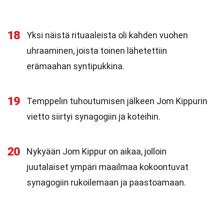
18
Yksi näistä rituaaleista oli kahden vuohen
uhraaminen, joista toinen lähetettiin
erämaahan syntipukkina.
19
Temppelin tuhoutumisen jälkeen Jom Kippurin
vietto siirtyi synagogiin ja koteihin.
20
Nykyään Jom Kippur on aikaa, jolloin
juutalaiset ympäri maailmaa kokoontuvat
synagogiin rukoilemaan ja paastoamaan.