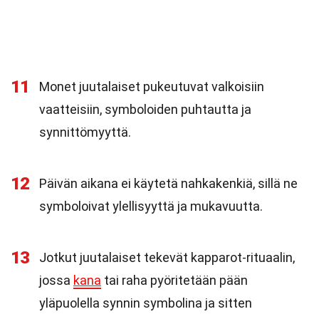
11
Monet juutalaiset pukeutuvat valkoisiin
vaatteisiin, symboloiden puhtautta ja
synnittömyyttä.
12
Päivän aikana ei käytetä nahkakenkiä, sillä ne
symboloivat ylellisyyttä ja mukavuutta.
13
Jotkut juutalaiset tekevät kapparot-rituaalin,
jossa
kana
tai raha pyöritetään pään
yläpuolella synnin symbolina ja sitten