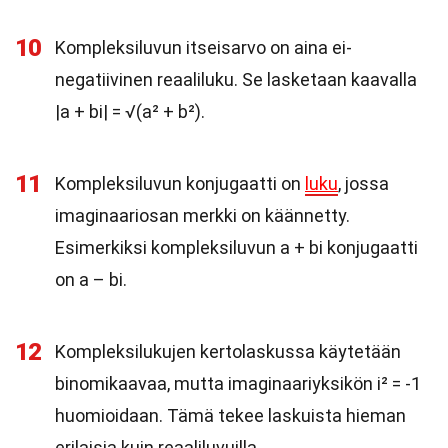
10
Kompleksiluvun itseisarvo on aina ei-
negatiivinen reaaliluku. Se lasketaan kaavalla
|a + bi| = √(a² + b²).
11
Kompleksiluvun konjugaatti on
luku
, jossa
imaginaariosan merkki on käännetty.
Esimerkiksi kompleksiluvun a + bi konjugaatti
on a – bi.
12
Kompleksilukujen kertolaskussa käytetään
binomikaavaa, mutta imaginaariyksikön i² = -1
huomioidaan. Tämä tekee laskuista hieman
erilaisia kuin reaaliluvuilla.