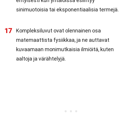
erityisesti kun yhtälöissä esiintyy
sinimuotoisia tai eksponentiaalisia termejä.
17
Kompleksiluvut ovat olennainen osa
matemaattista fysiikkaa, ja ne auttavat
kuvaamaan monimutkaisia ilmiöitä, kuten
aaltoja ja värähtelyjä.