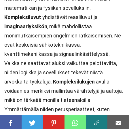
matematiikan ja fysiikan sovelluksiin.
Kompleksiluvut
yhdistävät reaaliluvut ja
imaginaariyksikön
, mikä mahdollistaa
monimutkaisempien ongelmien ratkaisemisen. Ne
ovat keskeisiä sähkötekniikassa,
kvanttimekaniikassa ja signaalinkäsittelyssä.
Vaikka ne saattavat aluksi vaikuttaa pelottavilta,
niiden logiikka ja sovellukset tekevät niistä
arvokkaita työkaluja.
Kompleksilukujen
avulla
voidaan esimerkiksi mallintaa värähtelyjä ja aaltoja,
mikä on tärkeää monilla tieteenaloilla.
Ymmärtämällä niiden perusperiaatteet, kuten
kompleksikonjugaatit
ja
moduulit
, voi syventää
matemaattista ajatteluaan. Lopulta, kompleksiluvut