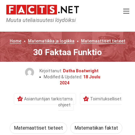
Muuta uteliaisuutesi löydöiksi
Home
Matematiikka ja logiikka
Matemaattiset tieteet
30 Faktaa Funktio
Kirjoittanut:
Datha Boatwright
Modified & Updated:
18 Joulu
2024
Asiantuntijan tarkistama
Toimitukselliset
ohjeet
Matemaattiset tieteet
Matematiikan faktat