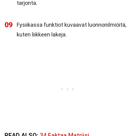
tarjonta.
09
Fysiikassa funktiot kuvaavat luonnonilmiöitä,
kuten liikkeen lakeja.
READ ALSO:
34 Faktaa Matriisi