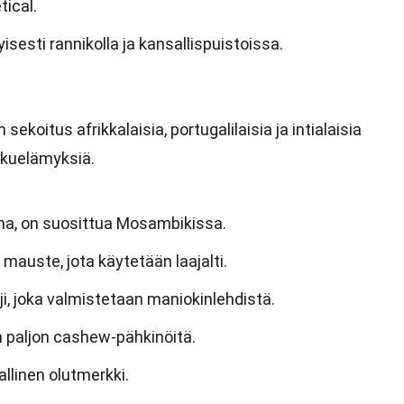
ical.
yisesti rannikolla ja kansallispuistoissa.
sekoitus afrikkalaisia, portugalilaisia ja intialaisia
akuelämyksiä.
ima, on suosittua Mosambikissa.
u mauste, jota käytetään laajalti.
i, joka valmistetaan maniokinlehdistä.
paljon cashew-pähkinöitä.
allinen olutmerkki.