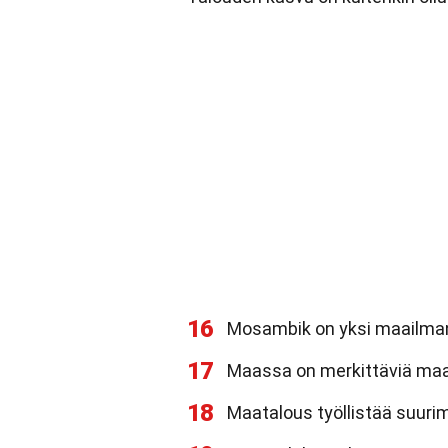
16
Mosambik on yksi maailman 
17
Maassa on merkittäviä maa
18
Maatalous työllistää suur