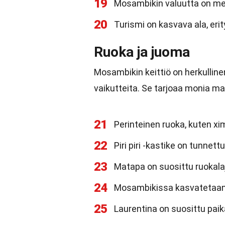
19
Mosambikin valuutta on met
20
Turismi on kasvava ala, erit
Ruoka ja juoma
Mosambikin keittiö on herkullinen 
vaikutteita. Se tarjoaa monia m
21
Perinteinen ruoka, kuten x
22
Piri piri -kastike on tunnett
23
Matapa on suosittu ruokalaj
24
Mosambikissa kasvatetaan 
25
Laurentina on suosittu paik