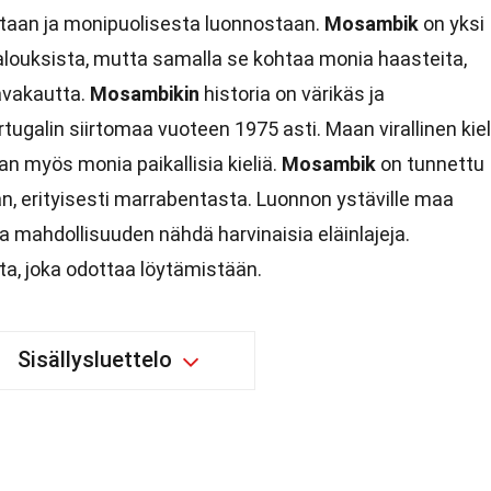
istaan ja monipuolisesta luonnostaan.
Mosambik
on yksi
louksista, mutta samalla se kohtaa monia haasteita,
pävakautta.
Mosambikin
historia on värikäs ja
Portugalin siirtomaa vuoteen 1975 asti. Maan virallinen kiel
an myös monia paikallisia kieliä.
Mosambik
on tunnettu
n, erityisesti marrabentasta. Luonnon ystäville maa
ja mahdollisuuden nähdä harvinaisia eläinlajeja.
tta, joka odottaa löytämistään.
Sisällysluettelo