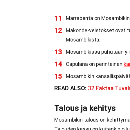
11
Marrabenta on Mosambikin s
12
Makonde-veistokset ovat tun
Mosambikista.
13
Mosambikissa puhutaan yli 4
14
Capulana on perinteinen
ka
15
Mosambikin kansallispäivää
READ ALSO:
32 Faktaa Tuval
Talous ja kehitys
Mosambikin talous on kehittymä
Talouden kasvu on kuitenkin ollu