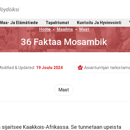
löydöiksi
Maa- Ja Elämätiede
Tapahtumat
Kuntoilu Ja Hyvinvointi
Home
Maailma
Maat
36 Faktaa Mosambik
odified & Updated:
19 Joulu 2024
Asiantuntijan tarkistam
Maat
 sijaitsee Kaakkois-Afrikassa. Se tunnetaan upeista