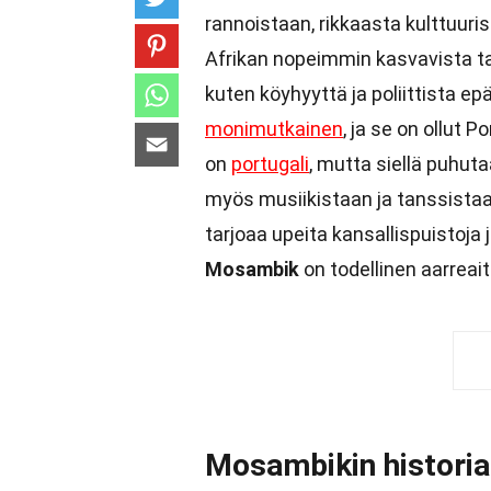
rannoistaan, rikkaasta kulttuur
Afrikan nopeimmin kasvavista ta
kuten köyhyyttä ja poliittista e
monimutkainen
, ja se on ollut 
on
portugali
, mutta siellä puhuta
myös musiikistaan ja tanssistaa
tarjoaa upeita kansallispuistoja 
Mosambik
on todellinen aarreai
Mosambikin historia