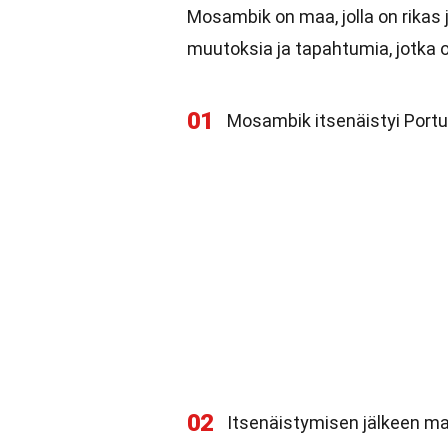
Mosambik on maa, jolla on rikas
muutoksia ja tapahtumia, jotka 
01
Mosambik itsenäistyi Portu
02
Itsenäistymisen jälkeen maa