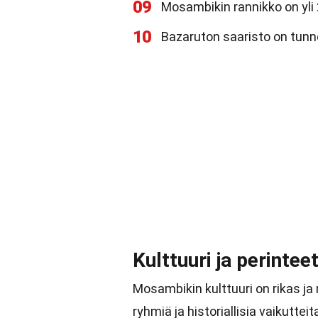
09
Mosambikin rannikko on yli 
10
Bazaruton saaristo on tunnet
Kulttuuri ja perintee
Mosambikin kulttuuri on rikas j
ryhmiä ja historiallisia vaikutteit