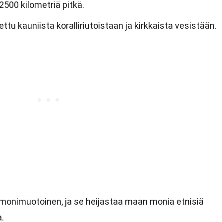
2500 kilometriä pitkä.
tu kauniista koralliriutoistaan ja kirkkaista vesistään.
t
a monimuotoinen, ja se heijastaa maan monia etnisiä
a.