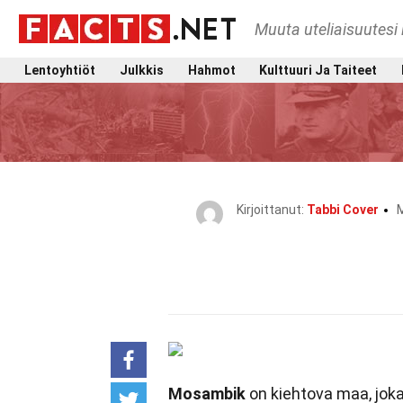
Muuta uteliaisuutesi 
Lentoyhtiöt
Julkkis
Hahmot
Kulttuuri Ja Taiteet
Kirjoittanut:
Tabbi Cover
M
Mosambik
on kiehtova maa, joka