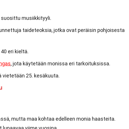
uosittu musiikkityyli.
nettuja taideteoksia, jotka ovat peräisin pohjoisesta
0 eri kieltä.
ngas
, jota käytetään monissa eri tarkoituksissa.
 vietetään 25. kesäkuuta.
u
ssä, mutta maa kohtaa edelleen monia haasteita.
t lupaavaa viime vuosina.