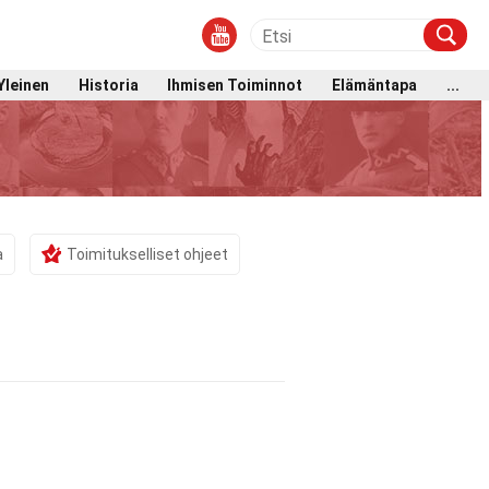
Yleinen
Historia
Ihmisen Toiminnot
Elämäntapa
...
a
Toimitukselliset ohjeet