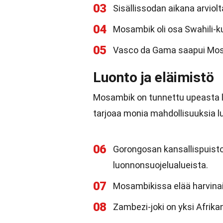
03
Sisällissodan aikana arviol
04
Mosambik oli osa Swahili-k
05
Vasco da Gama saapui Mosa
Luonto ja eläimistö
Mosambik on tunnettu upeasta 
tarjoaa monia mahdollisuuksia lu
06
Gorongosan kansallispuisto
luonnonsuojelualueista.
07
Mosambikissa elää harvinais
08
Zambezi-joki on yksi Afrika