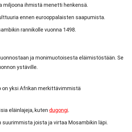
ta miljoona ihmistä menetti henkensä.
ulttuuria ennen eurooppalaisten saapumista.
mbikin rannikolle vuonna 1498.
luonnostaan ja monimuotoisesta eläimistöstään. Se
onnon ystäville.
 on yksi Afrikan merkittävimmistä
ia eläinlajeja, kuten
dugongi
.
n suurimmista joista ja virtaa Mosambikin läpi.