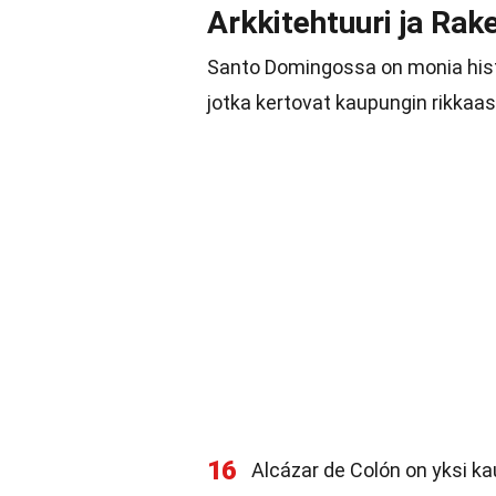
Arkkitehtuuri ja Ra
Santo Domingossa on monia histor
jotka kertovat kaupungin rikka
16
Alcázar de Colón on yksi ka