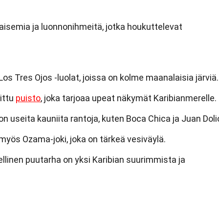
isemia ja luonnonihmeitä, jotka houkuttelevat
Los Tres Ojos -luolat, joissa on kolme maanalaisia järviä.
ittu
puisto
, joka tarjoaa upeat näkymät Karibianmerelle.
n useita kauniita rantoja, kuten Boca Chica ja Juan Doli
 myös Ozama-joki, joka on tärkeä vesiväylä.
llinen puutarha on yksi Karibian suurimmista ja