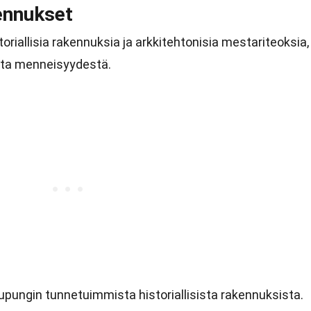
kennukset
iallisia rakennuksia ja arkkitehtonisia mestariteoksia,
asta menneisyydestä.
upungin tunnetuimmista historiallisista rakennuksista.