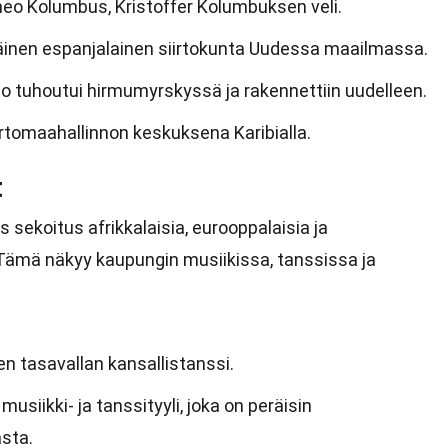
eo Kolumbus, Kristoffer Kolumbuksen veli.
inen espanjalainen siirtokunta Uudessa maailmassa.
 tuhoutui hirmumyrskyssä ja rakennettiin uudelleen.
rtomaahallinnon keskuksena Karibialla.
t
 sekoitus afrikkalaisia, eurooppalaisia ja
 Tämä näkyy kaupungin musiikissa, tanssissa ja
 tasavallan kansallistanssi.
usiikki- ja tanssityyli, joka on peräisin
sta.