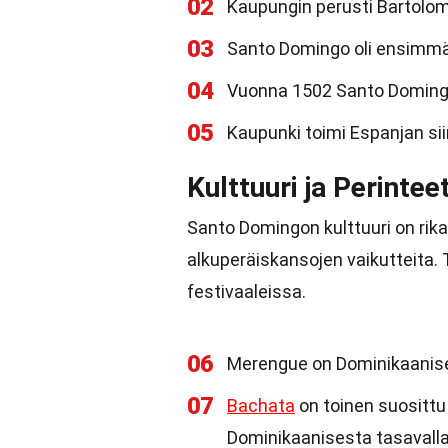
02
Kaupungin perusti Bartolom
03
Santo Domingo oli ensimmä
04
Vuonna 1502 Santo Domingo
05
Kaupunki toimi Espanjan sii
Kulttuuri ja Perintee
Santo Domingon kulttuuri on rikas
alkuperäiskansojen vaikutteita.
festivaaleissa.
06
Merengue on Dominikaanisen
07
Bachata
on toinen suosittu m
Dominikaanisesta tasavalla