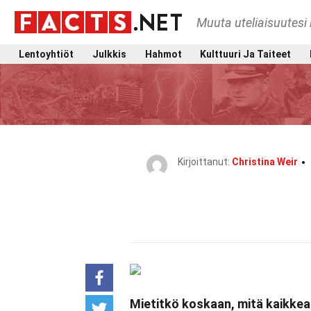
Muuta uteliaisuutesi 
Lentoyhtiöt
Julkkis
Hahmot
Kulttuuri Ja Taiteet
Kirjoittanut:
Christina Weir
Mietitkö koskaan, mitä kaikke