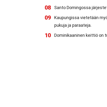
08
Santo Domingossa järjestet
09
Kaupungissa vietetään myös
pukuja ja paraateja.
10
Dominikaaninen keittiö on 