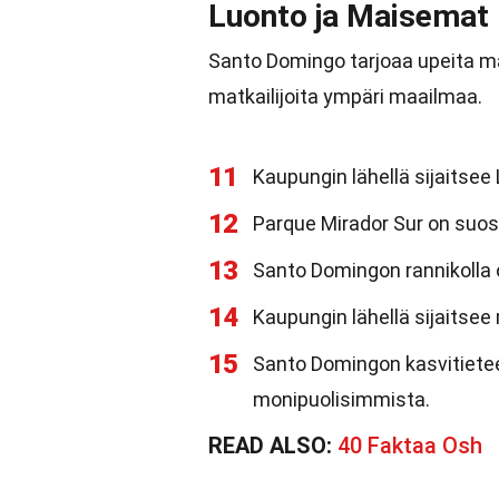
Luonto ja Maisemat
Santo Domingo tarjoaa upeita ma
matkailijoita ympäri maailmaa.
11
Kaupungin lähellä sijaitsee 
12
Parque Mirador Sur on suos
13
Santo Domingon rannikolla o
14
Kaupungin lähellä sijaitsee
15
Santo Domingon kasvitietee
monipuolisimmista.
READ ALSO:
40 Faktaa Osh