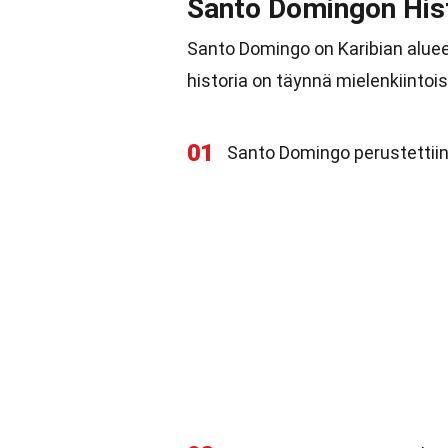
Santo Domingon His
Santo Domingo on Karibian aluee
historia on täynnä mielenkiintois
01
Santo Domingo perustettii