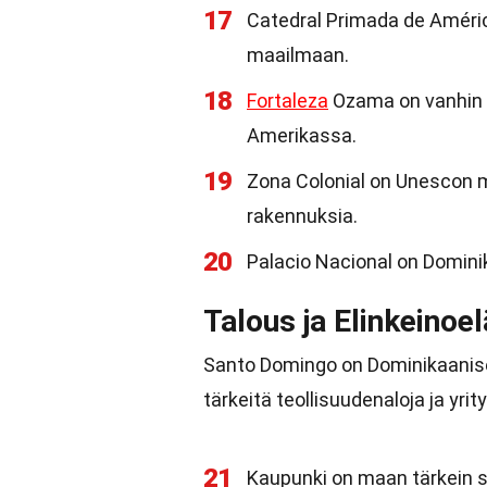
17
Catedral Primada de Améric
maailmaan.
18
Fortaleza
Ozama on vanhin l
Amerikassa.
19
Zona Colonial on Unescon ma
rakennuksia.
20
Palacio Nacional on Domini
Talous ja Elinkeinoe
Santo Domingo on Dominikaanisen
tärkeitä teollisuudenaloja ja yrity
21
Kaupunki on maan tärkein s