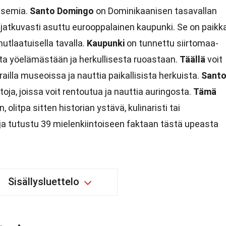
aisemia.
Santo Domingo
on Dominikaanisen tasavallan
jatkuvasti asuttu eurooppalainen kaupunki. Se on paikka
utlaatuisella tavalla.
Kaupunki
on tunnettu siirtomaa-
sta yöelämästään ja herkullisesta ruoastaan.
Täällä
voit
vierailla museoissa ja nauttia paikallisista herkuista.
Sant
oja, joissa voit rentoutua ja nauttia auringosta.
Tämä
, olitpa sitten historian ystävä, kulinaristi tai
a tutustu 39 mielenkiintoiseen faktaan tästä upeasta
Sisällysluettelo