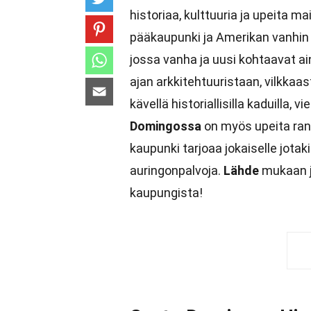
historiaa, kulttuuria ja upeita m
pääkaupunki ja Amerikan vanhin 
jossa vanha ja uusi kohtaavat ain
ajan arkkitehtuuristaan, vilkkaa
kävellä historiallisilla kaduilla, 
Domingossa
on myös upeita rant
kaupunki tarjoaa jokaiselle jotakin
auringonpalvoja.
Lähde
mukaan j
kaupungista!