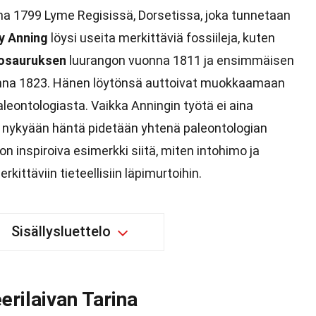
nna 1799 Lyme Regisissä, Dorsetissa, joka tunnetaan
y Anning
löysi useita merkittäviä fossiileja, kuten
yosauruksen
luurangon vuonna 1811 ja ensimmäisen
nna 1823. Hänen löytönsä auttoivat muokkaamaan
aleontologiasta. Vaikka Anningin työtä ei aina
, nykyään häntä pidetään yhtenä paleontologian
n inspiroiva esimerkki siitä, miten intohimo ja
ittäviin tieteellisiin läpimurtoihin.
Sisällysluettelo
rilaivan Tarina