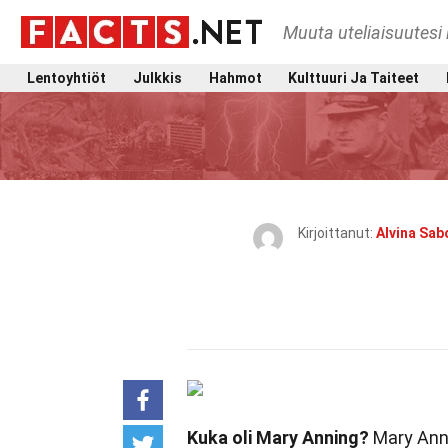
Muuta uteliaisuutesi 
Lentoyhtiöt
Julkkis
Hahmot
Kulttuuri Ja Taiteet
Kirjoittanut:
Alvina Sab
Kuka oli Mary Anning?
Mary Annin