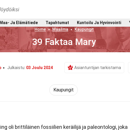
löydöiksi
Maa- Ja Elämätiede
Tapahtumat
Kuntoilu Ja Hyvinvointi
Home
Maailma
Kaupungit
39 Faktaa Mary
o
Julkaistu:
03 Joulu 2024
Asiantuntijan tarkistama
Kaupungit
g oli brittiläinen fossiilien keräilijä ja paleontologi, joka