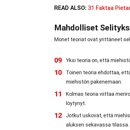
READ ALSO:
31 Faktaa Pietar
Mahdolliset Selityks
Monet teoriat ovat yrittäneet s
09
Yksi teoria on, että miehist
10
Toinen teoria ehdottaa, ett
miehistön pakenemaan.
11
Kolmas teoria viittaa merir
löytynyt.
12
Jotkut uskovat, että miehis
aluksen sekavassa tilassa.