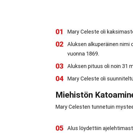
01
Mary Celeste oli kaksimasto
02
Aluksen alkuperäinen nimi 
vuonna 1869.
03
Aluksen pituus oli noin 31 m
04
Mary Celeste oli suunniteltu
Miehistön Katoamin
Mary Celesten tunnetuin mysteer
05
Alus löydettiin ajelehtimast