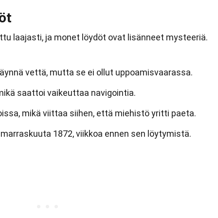
öt
tu laajasti, ja monet löydöt ovat lisänneet mysteeriä.
täynnä vettä, mutta se ei ollut uppoamisvaarassa.
mikä saattoi vaikeuttaa navigointia.
ssa, mikä viittaa siihen, että miehistö yritti paeta.
5. marraskuuta 1872, viikkoa ennen sen löytymistä.