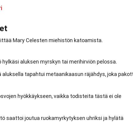
i
et
elittää Mary Celesten miehistön katoamista.
ö hylkäsi aluksen myrskyn tai merihirviön pelossa.
ä aluksella tapahtui metaanikaasun räjähdys, joka pakott
osvojen hyökkäykseen, vaikka todisteita tästä ei ole
tö saattoi joutua ruokamyrkytyksen uhriksi ja hylätä