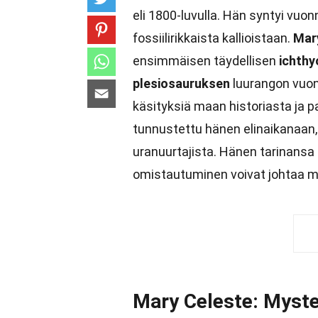
eli 1800-luvulla. Hän syntyi vuo
fossiilirikkaista kallioistaan.
Mar
ensimmäisen täydellisen
ichth
plesiosauruksen
luurangon vuo
käsityksiä maan historiasta ja p
tunnustettu hänen elinaikanaan
uranuurtajista. Hänen tarinansa o
omistautuminen voivat johtaa merk
Mary Celeste: Mystee