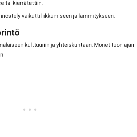
e tai kierrätettiin.
nöstely vaikutti liikkumiseen ja lämmitykseen.
erintö
omalaiseen kulttuuriin ja yhteiskuntaan. Monet tuon ajan
n.