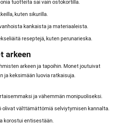
onia tuotteita sai vain ostokortilla.
eilla, kuten sikurilla.
 vanhoista kankaista ja materiaaleista.
kseliäitä reseptejä, kuten perunarieska.
et arkeen
ihmisten arkeen ja tapoihin. Monet joutuivat
 ja keksimään luovia ratkaisuja.
ertaisemmaksi ja vähemmän monipuoliseksi.
ö olivat välttämättömiä selviytymisen kannalta.
sa korostui entisestään.