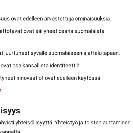
suus ovat edelleen arvostettuja ominaisuuksia.
laittotavat ovat säilyneet osana suomalaista
at juurtuneet syvälle suomalaiseen ajattelutapaan.
 ovat osa kansallista identiteettiä.
tyneet innovaatiot ovat edelleen käytössä.
h
lisyys
ahvisti yhteisöllisyyttä. Yhteistyö ja toisten auttaminen
 kannalta.