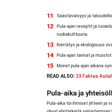
11
Säästäväisyys ja taloudelli
12
Pula-ajan reseptit ja ruoan
ruokakulttuuria.
13
Kierrätys ja ekologisuus ov
14
Pula-ajan tarinat ja muistot
15
Monet pula-ajan aikana syn
READ ALSO:
33 Faktaa Asila
Pula-aika ja yhteisöl
Pula-aika toi ihmiset yhteen ja v
olivat elintärkeitä selviytymisen