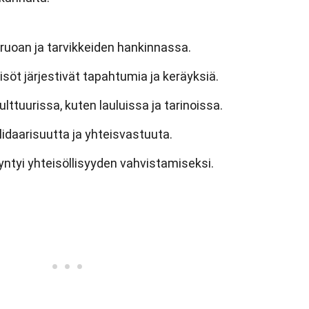
 ruoan ja tarvikkeiden hankinnassa.
eisöt järjestivät tapahtumia ja keräyksiä.
lttuurissa, kuten lauluissa ja tarinoissa.
olidaarisuutta ja yhteisvastuuta.
syntyi yhteisöllisyyden vahvistamiseksi.