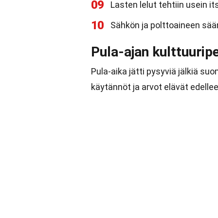
09
Lasten lelut tehtiin usein its
10
Sähkön ja polttoaineen sään
Pula-ajan kulttuurip
Pula-aika jätti pysyviä jälkiä su
käytännöt ja arvot elävät edellee