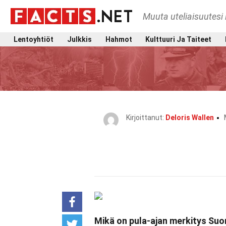
Muuta uteliaisuutesi 
Lentoyhtiöt
Julkkis
Hahmot
Kulttuuri Ja Taiteet
Kirjoittanut:
Deloris Wallen
Mikä on pula-ajan merkitys Su