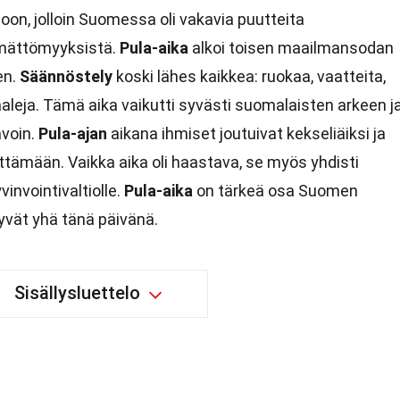
soon, jolloin Suomessa oli vakavia puutteita
tämättömyyksistä.
Pula-aika
alkoi toisen maailmansodan
en.
Säännöstely
koski lähes kaikkea: ruokaa, vaatteita,
aleja. Tämä aika vaikutti syvästi suomalaisten arkeen j
voin.
Pula-ajan
aikana ihmiset joutuivat kekseliäiksi ja
tämään. Vaikka aika oli haastava, se myös yhdisti
vinvointivaltiolle.
Pula-aika
on tärkeä osa Suomen
kyvät yhä tänä päivänä.
Sisällysluettelo