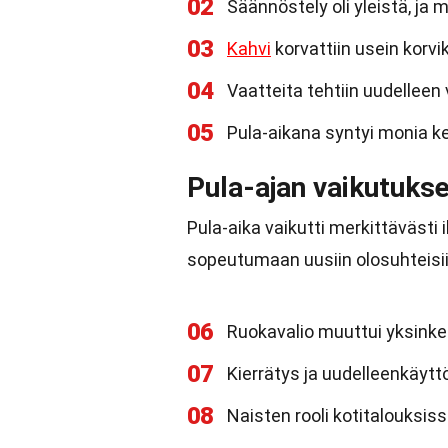
02
Säännöstely oli yleistä, ja m
03
Kahvi
korvattiin usein korvikk
04
Vaatteita tehtiin uudelleen
05
Pula-aikana syntyi monia ke
Pula-ajan vaikutuks
Pula-aika vaikutti merkittävästi 
sopeutumaan uusiin olosuhteisiin
06
Ruokavalio muuttui yksink
07
Kierrätys ja uudelleenkäytt
08
Naisten rooli kotitalouksis