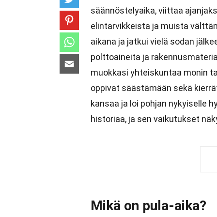
säännöstelyaika, viittaa ajanjak
elintarvikkeista ja muista vält
aikana ja jatkui vielä sodan jälke
polttoaineita ja rakennusmateria
muokkasi yhteiskuntaa monin ta
oppivat säästämään sekä kierrät
kansaa ja loi pohjan nykyiselle hy
historiaa, ja sen vaikutukset nä
Mikä on pula-aika?