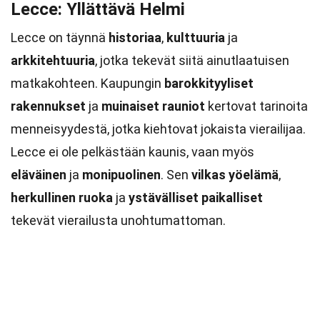
Lecce: Yllättävä Helmi
Lecce on täynnä
historiaa
,
kulttuuria
ja
arkkitehtuuria
, jotka tekevät siitä ainutlaatuisen
matkakohteen. Kaupungin
barokkityyliset
rakennukset
ja
muinaiset rauniot
kertovat tarinoita
menneisyydestä, jotka kiehtovat jokaista vierailijaa.
Lecce ei ole pelkästään kaunis, vaan myös
eläväinen
ja
monipuolinen
. Sen
vilkas yöelämä
,
herkullinen ruoka
ja
ystävälliset paikalliset
tekevät vierailusta unohtumattoman.