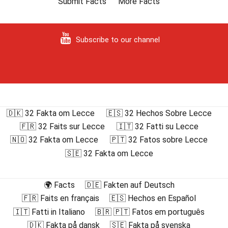
Submit Facts
More Facts
Subscribe to our channel
🇩🇰 32 Fakta om Lecce
🇪🇸 32 Hechos Sobre Lecce
🇫🇷 32 Faits sur Lecce
🇮🇹 32 Fatti su Lecce
🇳🇴 32 Fakta om Lecce
🇵🇹 32 Fatos sobre Lecce
🇸🇪 32 Fakta om Lecce
🌍 Facts
🇩🇪 Fakten auf Deutsch
🇫🇷 Faits en français
🇪🇸 Hechos en Español
🇮🇹 Fatti in Italiano
🇧🇷 🇵🇹 Fatos em português
🇩🇰 Fakta på dansk
🇸🇪 Fakta på svenska