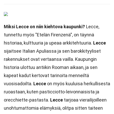
Miksi Lecce on niin kiehtova kaupunki?
Lecce,
tunnettu myös "Etelän Firenzenä", on täynnä
historiaa, kulttuuria ja upeaa arkkitehtuuria.
Lecce
sijaitsee Italian Apuliassa ja sen barokkityyliset
rakennukset ovat vertaansa vailla. Kaupungin
historia ulottuu antiikin Rooman aikaan, ja sen
kapeat kadut kertovat tarinoita menneiltä
vuosisadoilta.
Lecce
on myös kuuluisa herkullisesta
ruoastaan, kuten pasticciotto-leivonnaisista ja
orecchiette-pastasta.
Lecce
tarjoaa vierailijoilleen
unohtumattomia elämyksiä, olitpa sitten taiteen