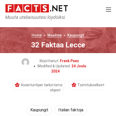
Muuta uteliaisuutesi löydöiksi
Home
Maailma
Kaupungit
32 Faktaa Lecce
Kirjoittanut:
Frank Paez
Modified & Updated:
24 Joulu
2024
Asiantuntijan tarkistama
Toimitukselliset
ohjeet
Kaupungit
Italian faktoja