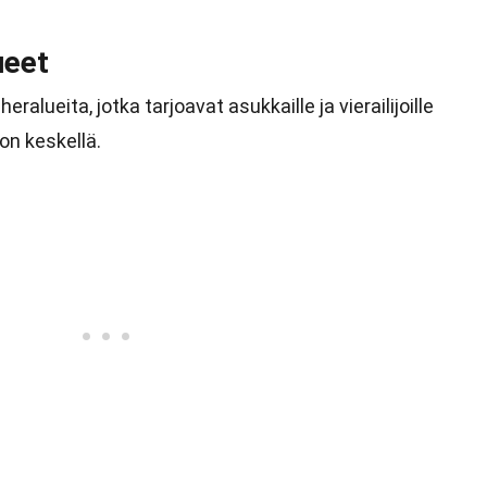
ueet
eralueita, jotka tarjoavat asukkaille ja vierailijoille
on keskellä.