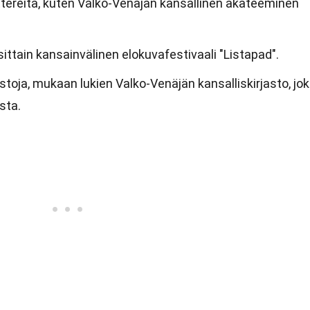
tereita, kuten Valko-Venäjän kansallinen akateeminen
ittain kansainvälinen elokuvafestivaali "Listapad".
toja, mukaan lukien Valko-Venäjän kansalliskirjasto, jo
sta.