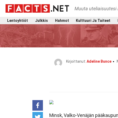
Muuta uteliaisuutesi 
Lentoyhtiöt
Julkkis
Hahmot
Kulttuuri Ja Taiteet
Kirjoittanut:
Adeline Bunce
Minsk, Valko-Venäjän pääkaupunki,