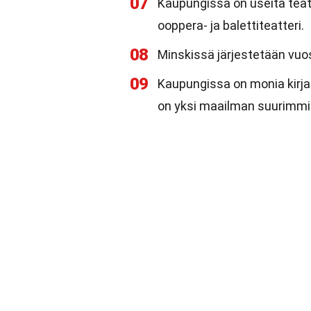
07
Kaupungissa on useita teat
ooppera- ja balettiteatteri.
08
Minskissä järjestetään vuos
09
Kaupungissa on monia kirjas
on yksi maailman suurimmi