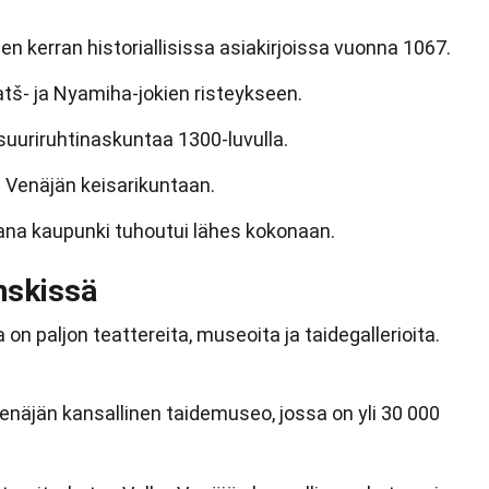
n kerran historiallisissa asiakirjoissa vuonna 1067.
atš- ja Nyamiha-jokien risteykseen.
 suuriruhtinaskuntaa 1300-luvulla.
n Venäjän keisarikuntaan.
na kaupunki tuhoutui lähes kokonaan.
inskissä
 on paljon teattereita, museoita ja taidegallerioita.
enäjän kansallinen taidemuseo, jossa on yli 30 000