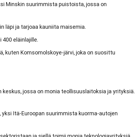
si Minskin suurimmista puistoista, jossa on
in läpi ja tarjoaa kauniita maisemia.
 400 eläinlajille.
iä, kuten Komsomolskoye-järvi, joka on suosittu
keskus, jossa on monia teollisuuslaitoksia ja yrityksiä.
, yksi Itä-Euroopan suurimmista kuorma-autojen
ektoristaan ja siellä toimii monia teknologiayrityksiä.