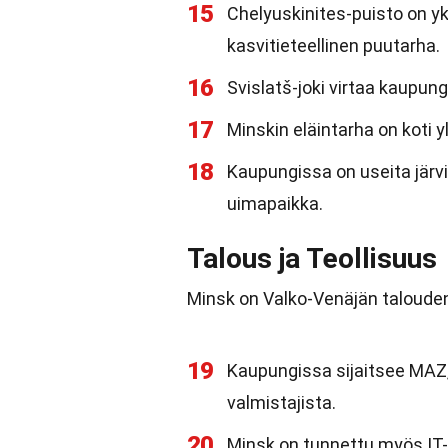
15
Chelyuskinites-puisto on yk
kasvitieteellinen puutarha.
16
Svislatš-joki virtaa kaupung
17
Minskin eläintarha on koti yli
18
Kaupungissa on useita järv
uimapaikka.
Talous ja Teollisuus
Minsk on Valko-Venäjän talouden 
19
Kaupungissa sijaitsee MAZ
valmistajista.
20
Minsk on tunnettu myös IT-s