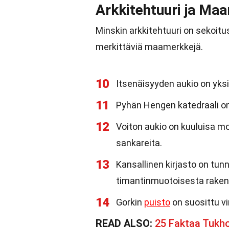
Arkkitehtuuri ja Ma
Minskin arkkitehtuuri on sekoitu
merkittäviä maamerkkejä.
10
Itsenäisyyden aukio on yks
11
Pyhän Hengen katedraali on
12
Voiton aukio on kuuluisa m
sankareita.
13
Kansallinen kirjasto on tunn
timantinmuotoisesta raken
14
Gorkin
puisto
on suosittu vi
READ ALSO:
25 Faktaa Tukh