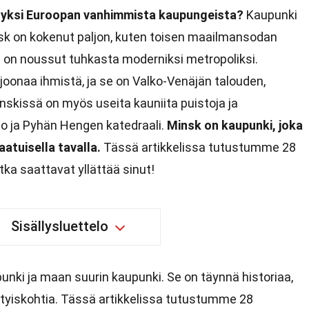
n yksi Euroopan vanhimmista kaupungeista?
Kaupunki
nsk on kokenut paljon, kuten toisen maailmansodan
 on noussut tuhkasta moderniksi metropoliksi.
joonaa ihmistä, ja se on Valko-Venäjän talouden,
inskissä on myös useita kauniita puistoja ja
o ja Pyhän Hengen katedraali.
Minsk on kaupunki, joka
atuisella tavalla.
Tässä artikkelissa tutustumme 28
tka saattavat yllättää sinut!
Sisällysluettelo
nki ja maan suurin kaupunki. Se on täynnä historiaa,
ksityiskohtia. Tässä artikkelissa tutustumme 28