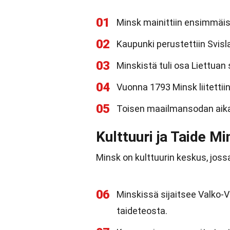
01
Minsk mainittiin ensimmäise
02
Kaupunki perustettiin Svisl
03
Minskistä tuli osa Liettuan
04
Vuonna 1793 Minsk liitettii
05
Toisen maailmansodan aika
Kulttuuri ja Taide M
Minsk on kulttuurin keskus, jossa
06
Minskissä sijaitsee Valko-V
taideteosta.