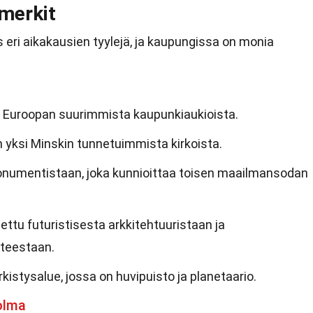
amerkit
s eri aikakausien tyylejä, ja kaupungissa on monia
i Euroopan suurimmista kaupunkiaukioista.
 yksi Minskin tunnetuimmista kirkoista.
onumentistaan, joka kunnioittaa toisen maailmansodan
ettu futuristisesta arkkitehtuuristaan ja
teestaan.
rkistysalue, jossa on huvipuisto ja planetaario.
olma