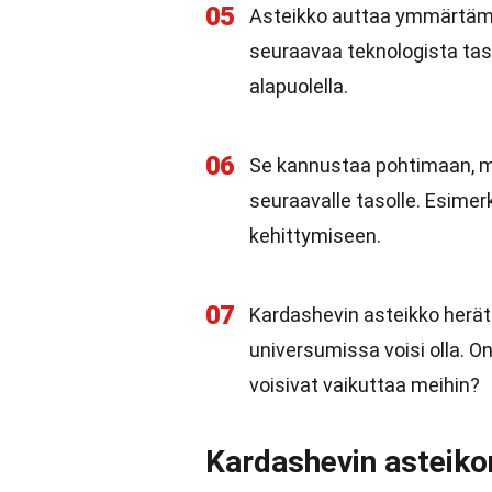
05
Asteikko auttaa ymmärtäm
seuraavaa teknologista tasoa
alapuolella.
06
Se kannustaa pohtimaan, mil
seuraavalle tasolle. Esimerki
kehittymiseen.
07
Kardashevin asteikko herättä
universumissa voisi olla. Onk
voisivat vaikuttaa meihin?
Kardashevin asteiko