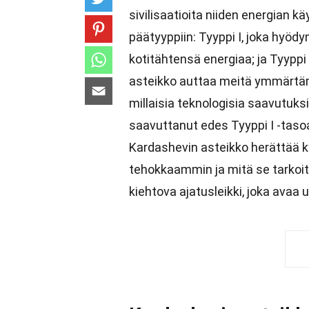
sivilisaatioita niiden energian k
päätyyppiin: Tyyppi I, joka hyödy
kotitähtensä energiaa; ja Tyyppi 
asteikko auttaa meitä ymmärtämää
millaisia teknologisia saavutuks
saavuttanut edes Tyyppi I -tas
Kardashevin asteikko herättää k
tehokkaammin ja mitä se tarkoitt
kiehtova ajatusleikki, joka avaa