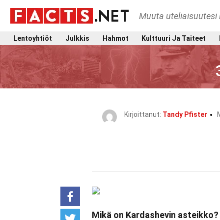
Muuta uteliaisuutesi 
Lentoyhtiöt
Julkkis
Hahmot
Kulttuuri Ja Taiteet
Kirjoittanut:
Tandy Pfister
Mikä on Kardashevin asteikko?