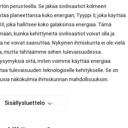
äytön perusteella. Se jakaa sivilisaatiot kolmeen
ntää planeettansa koko energian; Tyyppi II, joka käyttää
III, joka hallitsee koko galaksinsa energiaa. Tämä
n, kuinka kehittyneitä sivilisaatiot voivat olla ja
ia ne voivat saavuttaa. Nykyinen ihmiskunta ei ole vielä
oa, mutta tähtäämme siihen tulevaisuudessa.
ysymyksiä siitä, miten voimme käyttää energiaa
aa tulevaisuuden teknologiselle kehitykselle. Se on
 uusia näkökulmia ihmiskunnan mahdollisuuksiin.
Sisällysluettelo