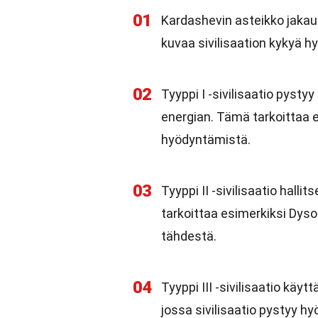
01
Kardashevin asteikko jakautu
kuvaa sivilisaation kykyä h
02
Tyyppi I -sivilisaatio pyst
energian. Tämä tarkoittaa es
hyödyntämistä.
03
Tyyppi II -sivilisaatio hall
tarkoittaa esimerkiksi Dyso
tähdestä.
04
Tyyppi III -sivilisaatio kä
jossa sivilisaatio pystyy h