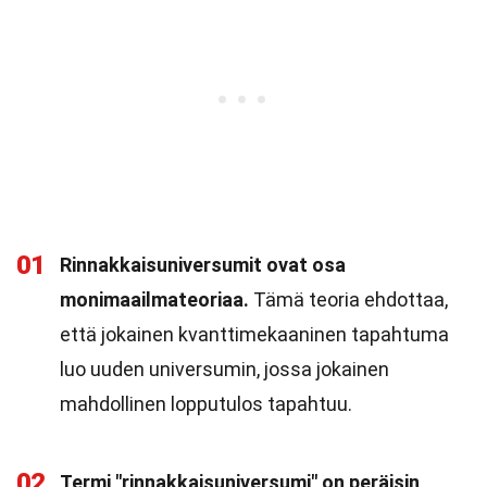
01
Rinnakkaisuniversumit ovat osa
monimaailmateoriaa.
Tämä teoria ehdottaa,
että jokainen kvanttimekaaninen tapahtuma
luo uuden universumin, jossa jokainen
mahdollinen lopputulos tapahtuu.
02
Termi "rinnakkaisuniversumi" on peräisin