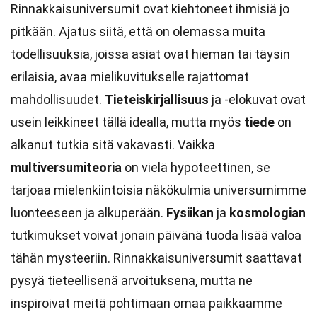
Rinnakkaisuniversumit ovat kiehtoneet ihmisiä jo
pitkään. Ajatus siitä, että on olemassa muita
todellisuuksia, joissa asiat ovat hieman tai täysin
erilaisia, avaa mielikuvitukselle rajattomat
mahdollisuudet.
Tieteiskirjallisuus
ja -elokuvat ovat
usein leikkineet tällä idealla, mutta myös
tiede
on
alkanut tutkia sitä vakavasti. Vaikka
multiversumiteoria
on vielä hypoteettinen, se
tarjoaa mielenkiintoisia näkökulmia universumimme
luonteeseen ja alkuperään.
Fysiikan
ja
kosmologian
tutkimukset voivat jonain päivänä tuoda lisää valoa
tähän mysteeriin. Rinnakkaisuniversumit saattavat
pysyä tieteellisenä arvoituksena, mutta ne
inspiroivat meitä pohtimaan omaa paikkaamme